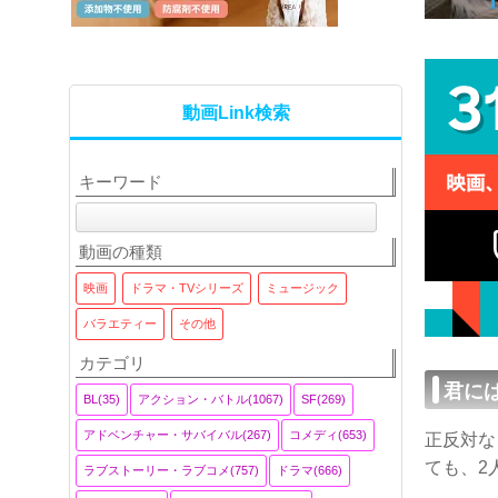
動画Link検索
キーワード
動画の種類
映画
ドラマ・TVシリーズ
ミュージック
バラエティー
その他
カテゴリ
君に
BL(35)
アクション・バトル(1067)
SF(269)
アドベンチャー・サバイバル(267)
コメディ(653)
正反対な
ても、2
ラブストーリー・ラブコメ(757)
ドラマ(666)