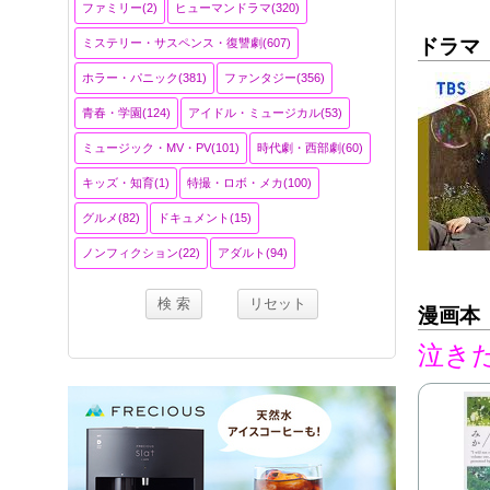
ファミリー(2)
ヒューマンドラマ(320)
ドラマ
ミステリー・サスペンス・復讐劇(607)
ホラー・パニック(381)
ファンタジー(356)
青春・学園(124)
アイドル・ミュージカル(53)
ミュージック・MV・PV(101)
時代劇・西部劇(60)
キッズ・知育(1)
特撮・ロボ・メカ(100)
グルメ(82)
ドキュメント(15)
ノンフィクション(22)
アダルト(94)
漫画本
泣き