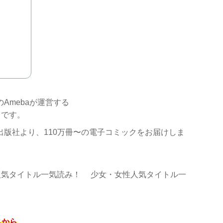
のAmebaが運営する
スです。
の出版社より、110万冊〜の電子コミックをお届けしま
人気タイトル一気読み！ 少女・女性人気タイトル一
らから