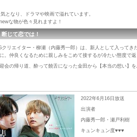
人気となり、ドラマや映画で溢れています。
newな物が色々見れますよ！
、断じて恋では！
Gクリエイター・柳瀬（内藤秀一郎）は、新人として入ってき
に。仲良くなるために親しみをこめて接するが冷たい態度で返
迎会の帰り道、酔って饒舌になった金田から【本当の想い】を
2022年6月16日放送
出演者
内藤秀一郎・瀬戸利樹
キュンキュン度♥♥♥