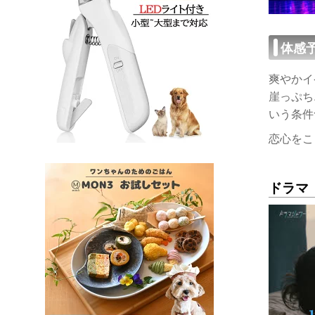
体感
爽やかイ
崖っぷち
いう条件
恋心をこ
ドラマ