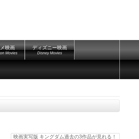
メ映画
ディズニー映画
ion Movies
Disney Movies
映画実写版 キングダム過去の3作品が見れる！