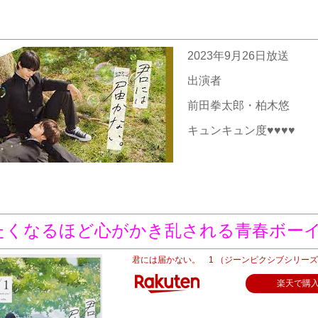
2023年9月26日放送
出演者
前田拳太郎・柏木悠
キュンキュン度♥♥♥♥
たくなるほど心がかき乱される青春ボー
君には届かない。 1 （ジーンピクシブシリーズ） 
楽天で購