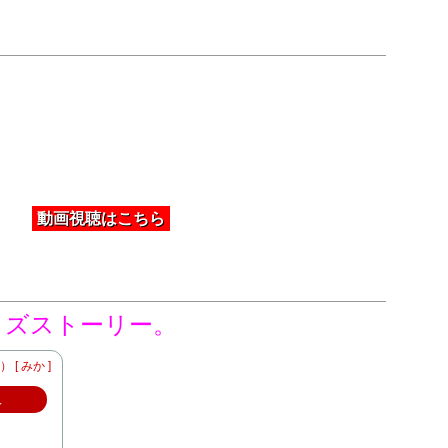
動画視聴はこちら
イズストーリー。
[ みか ]
入