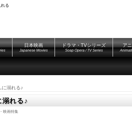
見れる
日本映画
ドラマ・TVシリーズ
アニ
ies
Japanese Movies
Soap Opera / TV Series
Animat
Lに溺れる♪
に溺れる♪
マ・映画特集