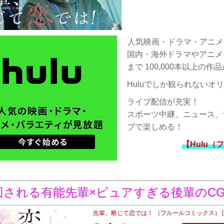
人気映画・ドラマ・アニメ等1
国内・海外ドラマやアニメ
まで 100,000本以上の
Huluでしか観られないオ
ライブ配信が充実！
スポーツ中継、ニュース、
ブで楽しめる！
【Hulu
回される有能先輩×ピュアすぎる後輩のC
先輩、断じて恋では！ （フルールコミックス） [ 