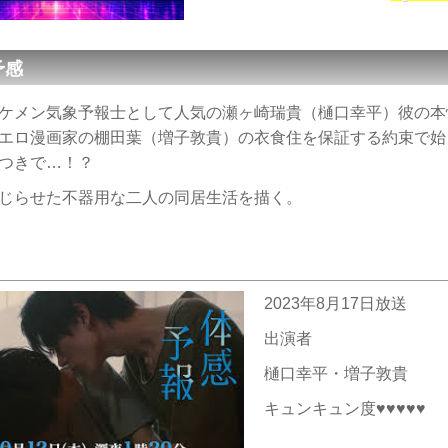
予感
ケメン気象予報士として人気の瀬ヶ崎瑞貴（樋口幸平）彼の本
エロ漫画家の棚田葉（増子敦貴）の衣食住を保証する約束で始
つきで…！？
じらせた不器用な二人の同居生活を描く。
2023年8月17日放送
出演者
樋口幸平・増子敦貴
キュンキュン度♥♥♥♥♥