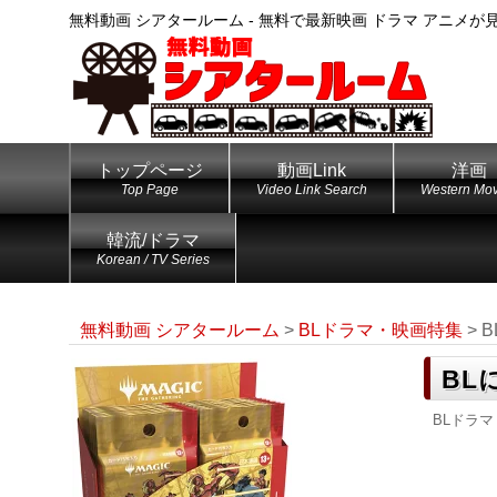
無料動画 シアタールーム - 無料で最新映画 ドラマ アニメが
トップページ
動画Link
洋画
Top Page
Video Link Search
Western Mov
韓流/ドラマ
Korean / TV Series
無料動画 シアタールーム
>
BLドラマ・映画特集
>
B
BL
BLドラ