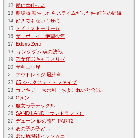
12.
愛に奉仕せよ
13.
劇場版 転生したらスライムだった件 紅蓮の絆編
14.
好きでもないくせに
15.
トイ・ストーリー５
16.
ザ・ボーイ 絶望少年
17.
Edens Zero
18.
キングダム 魂の決戦
19.
乙女怪獣キャラメリゼ
20.
ザキ山小屋
21.
アウトレイジ 最終章
22.
65 シックスティ・ファイブ
23.
カブキブ！ 大喜利「ちよこれいと合戦」
24.
Gメン
25.
魔女っ子チックル
26.
SAND LAND（サンドランド）
27.
デューン 砂の惑星 PART2
28.
あの子の子ども
29.
君は放課後インソムニア