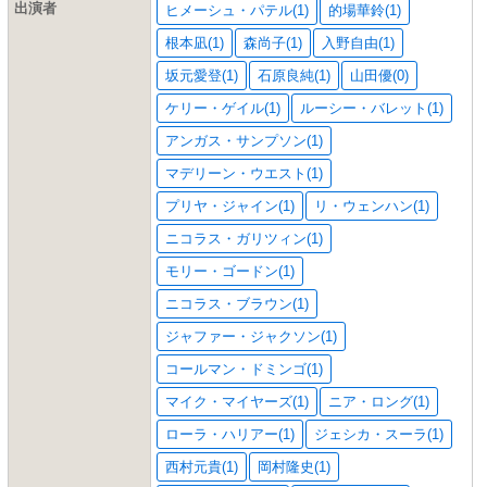
出演者
ヒメーシュ・パテル(1)
的場華鈴(1)
根本凪(1)
森尚子(1)
入野自由(1)
坂元愛登(1)
石原良純(1)
山田優(0)
ケリー・ゲイル(1)
ルーシー・バレット(1)
アンガス・サンプソン(1)
マデリーン・ウエスト(1)
プリヤ・ジャイン(1)
リ・ウェンハン(1)
ニコラス・ガリツィン(1)
モリー・ゴードン(1)
ニコラス・ブラウン(1)
ジャファー・ジャクソン(1)
コールマン・ドミンゴ(1)
マイク・マイヤーズ(1)
ニア・ロング(1)
ローラ・ハリアー(1)
ジェシカ・スーラ(1)
西村元貴(1)
岡村隆史(1)