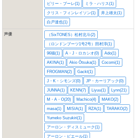
ビリー・ブーレ(1)
ミラ・ハリス(1)
クリス・フィンレイソン(1)
井上雄太(1)
白戸達也(1)
声優
（SixTONES）松村北斗(2)
（ロンドンブーツ1号2号）田村淳(1)
96猫(1)
A・J・ロカシオ(0)
Ado(1)
AKINA(1)
Akio Ôtsuka(1)
Cocomi(1)
FROGMAN(2)
Gackt(1)
J・K・シモンズ(0)
JP・カーリアック(0)
JUNNA(1)
KENN(7)
Liyuu(1)
Lynn(21)
M・A・O(20)
Machico(4)
MAKO(2)
masa(1)
MISIA(1)
RZA(1)
TARAKO(2)
Yumeko Suzukiri(1)
アーロン・ディスミューク(1)
アーロン・ピエール(1)