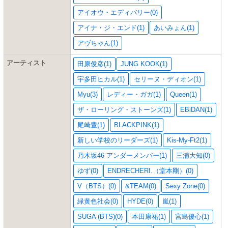
アイオウ・エディバリー(0)
アイナ・ジ・エンド(1)
あいみょん(1)
アヴちゃん(1)
アーティスト
田原俊彦(1)
JUNG KOOK(1)
宇多田ヒカル(1)
セリーヌ・ディオン(1)
Myu(3)
レディー・ガガ(1)
Queen(1)
ザ・ローリング・ストーンズ(1)
EBiDAN(1)
尾崎豊(1)
BLACKPINK(1)
新しい学校のリーダーズ(1)
Kis-My-Ft2(1)
乃木坂46 アンダーメンバー(1)
三浦大知(0)
ゆず(0)
ENDRECHERI.（堂本剛）(0)
V（BTS）(0)
&TEAM(0)
Sexy Zone(0)
緑黄色社会(0)
HYDE(0)
嵐(1)
SUGA (BTS)(0)
本田康祐(1)
宮島優心(1)