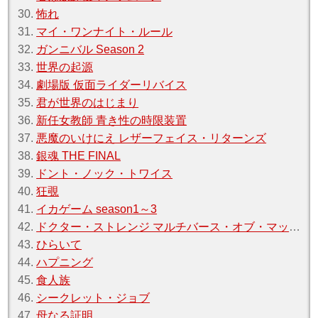
30.
怖れ
31.
マイ・ワンナイト・ルール
32.
ガンニバル Season 2
33.
世界の起源
34.
劇場版 仮面ライダーリバイス
35.
君が世界のはじまり
36.
新任女教師 青き性の時限装置
37.
悪魔のいけにえ レザーフェイス・リターンズ
38.
銀魂 THE FINAL
39.
ドント・ノック・トワイス
40.
狂覗
41.
イカゲーム season1～3
42.
ドクター・ストレンジ マルチバース・オブ・マッドネス
43.
ひらいて
44.
ハプニング
45.
食人族
46.
シークレット・ジョブ
47.
母なる証明