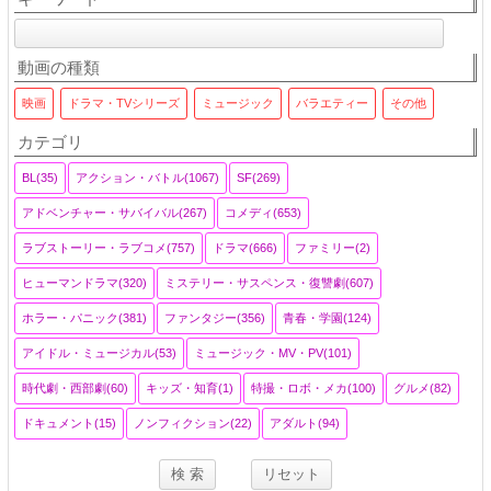
動画の種類
映画
ドラマ・TVシリーズ
ミュージック
バラエティー
その他
カテゴリ
BL(35)
アクション・バトル(1067)
SF(269)
アドベンチャー・サバイバル(267)
コメディ(653)
ラブストーリー・ラブコメ(757)
ドラマ(666)
ファミリー(2)
ヒューマンドラマ(320)
ミステリー・サスペンス・復讐劇(607)
ホラー・パニック(381)
ファンタジー(356)
青春・学園(124)
アイドル・ミュージカル(53)
ミュージック・MV・PV(101)
時代劇・西部劇(60)
キッズ・知育(1)
特撮・ロボ・メカ(100)
グルメ(82)
ドキュメント(15)
ノンフィクション(22)
アダルト(94)