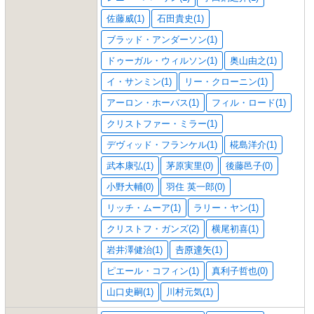
佐藤威(1)
石田貴史(1)
ブラッド・アンダーソン(1)
ドゥーガル・ウィルソン(1)
奥山由之(1)
イ・サンミン(1)
リー・クローニン(1)
アーロン・ホーバス(1)
フィル・ロード(1)
クリストファー・ミラー(1)
デヴィッド・フランケル(1)
椛島洋介(1)
武本康弘(1)
茅原実里(0)
後藤邑子(0)
小野大輔(0)
羽住 英一郎(0)
リッチ・ムーア(1)
ラリー・ヤン(1)
クリストフ・ガンズ(2)
横尾初喜(1)
岩井澤健治(1)
𠮷原達矢(1)
ピエール・コフィン(1)
真利子哲也(0)
山口史嗣(1)
川村元気(1)