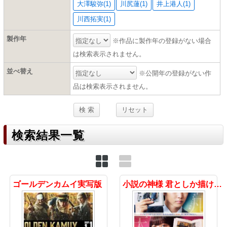
大澤駿弥(1)
川尻蓮(1)
井上港人(1)
川西拓実(1)
製作年
※作品に製作年の登録がない場合
は検索表示されません。
並べ替え
※公開年の登録がない作
品は検索表示されません。
検索結果一覧
ゴールデンカムイ実写版
小説の神様 君としか描けない物語