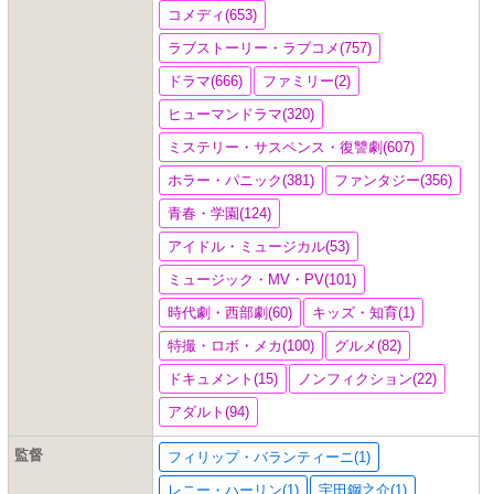
コメディ(653)
ラブストーリー・ラブコメ(757)
ドラマ(666)
ファミリー(2)
ヒューマンドラマ(320)
ミステリー・サスペンス・復讐劇(607)
ホラー・パニック(381)
ファンタジー(356)
青春・学園(124)
アイドル・ミュージカル(53)
ミュージック・MV・PV(101)
時代劇・西部劇(60)
キッズ・知育(1)
特撮・ロボ・メカ(100)
グルメ(82)
ドキュメント(15)
ノンフィクション(22)
アダルト(94)
監督
フィリップ・バランティーニ(1)
レニー・ハーリン(1)
宇田鋼之介(1)