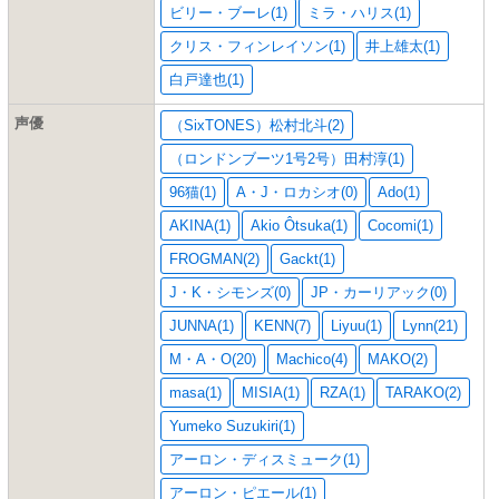
ビリー・ブーレ(1)
ミラ・ハリス(1)
クリス・フィンレイソン(1)
井上雄太(1)
白戸達也(1)
声優
（SixTONES）松村北斗(2)
（ロンドンブーツ1号2号）田村淳(1)
96猫(1)
A・J・ロカシオ(0)
Ado(1)
AKINA(1)
Akio Ôtsuka(1)
Cocomi(1)
FROGMAN(2)
Gackt(1)
J・K・シモンズ(0)
JP・カーリアック(0)
JUNNA(1)
KENN(7)
Liyuu(1)
Lynn(21)
M・A・O(20)
Machico(4)
MAKO(2)
masa(1)
MISIA(1)
RZA(1)
TARAKO(2)
Yumeko Suzukiri(1)
アーロン・ディスミューク(1)
アーロン・ピエール(1)