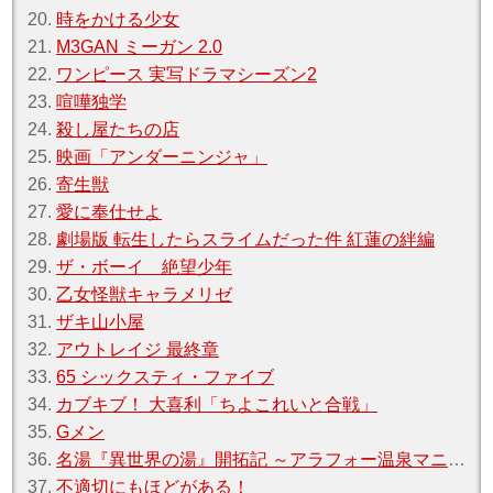
20.
時をかける少女
21.
M3GAN ミーガン 2.0
22.
ワンピース 実写ドラマシーズン2
23.
喧嘩独学
24.
殺し屋たちの店
25.
映画「アンダーニンジャ」
26.
寄生獣
27.
愛に奉仕せよ
28.
劇場版 転生したらスライムだった件 紅蓮の絆編
29.
ザ・ボーイ 絶望少年
30.
乙女怪獣キャラメリゼ
31.
ザキ山小屋
32.
アウトレイジ 最終章
33.
65 シックスティ・ファイブ
34.
カブキブ！ 大喜利「ちよこれいと合戦」
35.
Gメン
36.
名湯『異世界の湯』開拓記 ～アラフォー温泉マニアの転生先は、のんびり温泉天国でした～
37.
不適切にもほどがある！