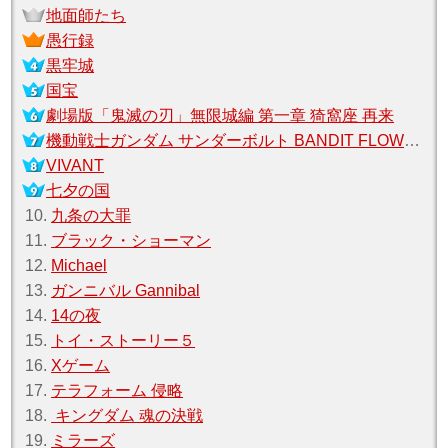
地面師たち
愚行録
黒牢城
国宝
劇場版「鬼滅の刃」無限城編 第一章 猗窩座 再来
機動戦士ガンダム サンダーボルト BANDIT FLOWER
VIVANT
七夕の国
10.
九条の大罪
11.
ブラック・ショーマン
12.
Michael
13.
ガンニバル Gannibal
14.
14の夜
15.
トイ・ストーリー５
16.
Xゲーム
17.
テラフォーム 侵略
18.
キングダム 魂の決戦
19.
ミラーズ