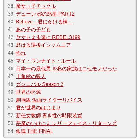
38.
魔女っ子チックル
39.
デューン 砂の惑星 PART2
40.
Believe－君にかける橋－
41.
あの子の子ども
42.
ヤマトよ永遠に REBEL3199
43.
君は放課後インソムニア
44.
怖れ
45.
マイ・ワンナイト・ルール
46.
日本一の最低男 ※私の家族はニセモノだった
47.
十角館の殺人
48.
ガンニバル Season 2
49.
世界の起源
50.
劇場版 仮面ライダーリバイス
51.
君が世界のはじまり
52.
新任女教師 青き性の時限装置
53.
悪魔のいけにえ レザーフェイス・リターンズ
54.
銀魂 THE FINAL