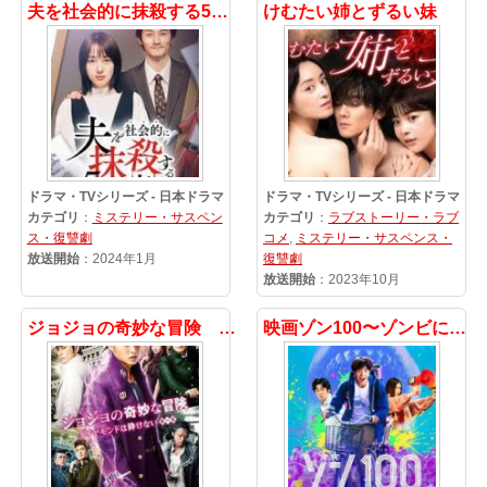
夫を社会的に抹殺する5つの方法 Season2
けむたい姉とずるい妹
ドラマ・TVシリーズ - 日本ドラマ
ドラマ・TVシリーズ - 日本ドラマ
カテゴリ
：
ミステリー・サスペン
カテゴリ
：
ラブストーリー・ラブ
ス・復讐劇
コメ
,
ミステリー・サスペンス・
放送開始
：2024年1月
復讐劇
放送開始
：2023年10月
ジョジョの奇妙な冒険 ダイヤモンドは砕けない
映画ゾン100〜ゾンビになるまでにしたい100のこと〜