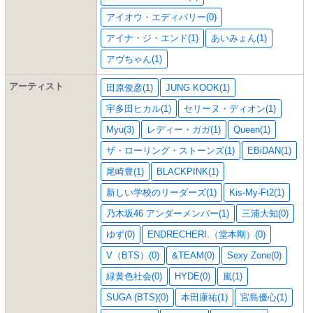
アイオウ・エディバリー(0)
アイナ・ジ・エンド(1)
あいみょん(1)
アヴちゃん(1)
アーティスト
田原俊彦(1)
JUNG KOOK(1)
宇多田ヒカル(1)
セリーヌ・ディオン(1)
Myu(3)
レディー・ガガ(1)
Queen(1)
ザ・ローリング・ストーンズ(1)
EBiDAN(1)
尾崎豊(1)
BLACKPINK(1)
新しい学校のリーダーズ(1)
Kis-My-Ft2(1)
乃木坂46 アンダーメンバー(1)
三浦大知(0)
ゆず(0)
ENDRECHERI.（堂本剛）(0)
V（BTS）(0)
&TEAM(0)
Sexy Zone(0)
緑黄色社会(0)
HYDE(0)
嵐(1)
SUGA (BTS)(0)
本田康祐(1)
宮島優心(1)