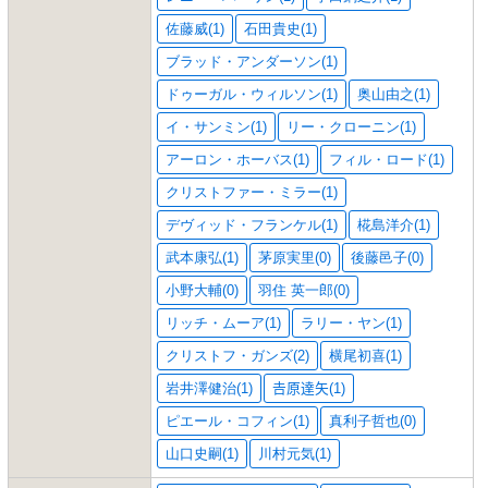
佐藤威(1)
石田貴史(1)
ブラッド・アンダーソン(1)
ドゥーガル・ウィルソン(1)
奥山由之(1)
イ・サンミン(1)
リー・クローニン(1)
アーロン・ホーバス(1)
フィル・ロード(1)
クリストファー・ミラー(1)
デヴィッド・フランケル(1)
椛島洋介(1)
武本康弘(1)
茅原実里(0)
後藤邑子(0)
小野大輔(0)
羽住 英一郎(0)
リッチ・ムーア(1)
ラリー・ヤン(1)
クリストフ・ガンズ(2)
横尾初喜(1)
岩井澤健治(1)
𠮷原達矢(1)
ピエール・コフィン(1)
真利子哲也(0)
山口史嗣(1)
川村元気(1)