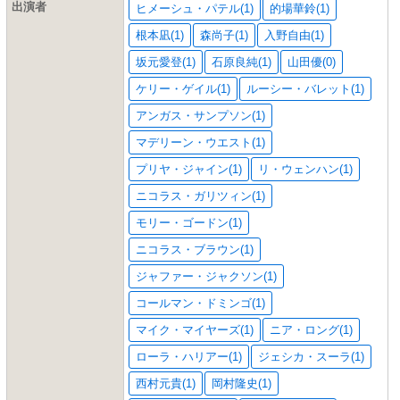
出演者
ヒメーシュ・パテル(1)
的場華鈴(1)
根本凪(1)
森尚子(1)
入野自由(1)
坂元愛登(1)
石原良純(1)
山田優(0)
ケリー・ゲイル(1)
ルーシー・バレット(1)
アンガス・サンプソン(1)
マデリーン・ウエスト(1)
プリヤ・ジャイン(1)
リ・ウェンハン(1)
ニコラス・ガリツィン(1)
モリー・ゴードン(1)
ニコラス・ブラウン(1)
ジャファー・ジャクソン(1)
コールマン・ドミンゴ(1)
マイク・マイヤーズ(1)
ニア・ロング(1)
ローラ・ハリアー(1)
ジェシカ・スーラ(1)
西村元貴(1)
岡村隆史(1)