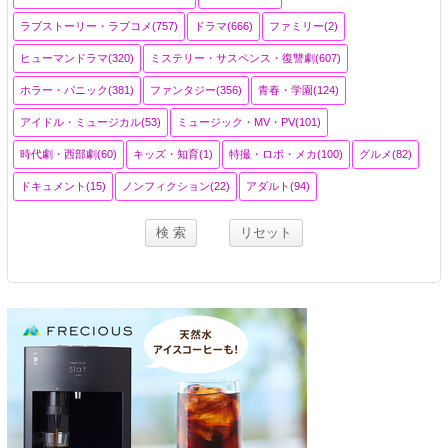
ラブストーリー・ラブコメ(757)
ドラマ(666)
ファミリー(2)
ヒューマンドラマ(320)
ミステリー・サスペンス・復讐劇(607)
ホラー・パニック(381)
ファンタジー(356)
青春・学園(124)
アイドル・ミュージカル(53)
ミュージック・MV・PV(101)
時代劇・西部劇(60)
キッズ・知育(1)
特撮・ロボ・メカ(100)
グルメ(82)
ドキュメント(15)
ノンフィクション(22)
アダルト(94)