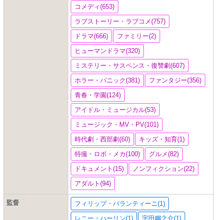
コメディ(653)
ラブストーリー・ラブコメ(757)
ドラマ(666)
ファミリー(2)
ヒューマンドラマ(320)
ミステリー・サスペンス・復讐劇(607)
ホラー・パニック(381)
ファンタジー(356)
青春・学園(124)
アイドル・ミュージカル(53)
ミュージック・MV・PV(101)
時代劇・西部劇(60)
キッズ・知育(1)
特撮・ロボ・メカ(100)
グルメ(82)
ドキュメント(15)
ノンフィクション(22)
アダルト(94)
監督
フィリップ・バランティーニ(1)
レニー・ハーリン(1)
宇田鋼之介(1)