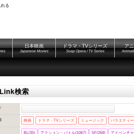
見れる
日本映画
ドラマ・TVシリーズ
アニ
ies
Japanese Movies
Soap Opera / TV Series
Animat
Link検索
ド
類
映画
ドラマ・TVシリーズ
ミュージック
バラエティ
BL(35)
アクション・バトル(1067)
SF(269)
アドベンチャー