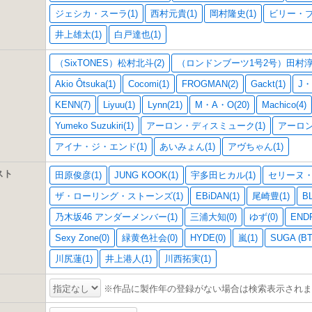
ジェシカ・スーラ(1)
西村元貴(1)
岡村隆史(1)
ビリー・ブ
井上雄太(1)
白戸達也(1)
（SixTONES）松村北斗(2)
（ロンドンブーツ1号2号）田村淳(
Akio Ôtsuka(1)
Cocomi(1)
FROGMAN(2)
Gackt(1)
J・
KENN(7)
Liyuu(1)
Lynn(21)
M・A・O(20)
Machico(4)
Yumeko Suzukiri(1)
アーロン・ディスミューク(1)
アーロン
アイナ・ジ・エンド(1)
あいみょん(1)
アヴちゃん(1)
スト
田原俊彦(1)
JUNG KOOK(1)
宇多田ヒカル(1)
セリーヌ・
ザ・ローリング・ストーンズ(1)
EBiDAN(1)
尾崎豊(1)
BL
乃木坂46 アンダーメンバー(1)
三浦大知(0)
ゆず(0)
END
Sexy Zone(0)
緑黄色社会(0)
HYDE(0)
嵐(1)
SUGA (BT
川尻蓮(1)
井上港人(1)
川西拓実(1)
※作品に製作年の登録がない場合は検索表示されま