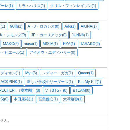
ーレ(1)
ミラ・ハリス(1)
クリス・フィンレイソン(1)
1)
96猫(1)
A・J・ロカシオ(0)
Ado(1)
AKINA(1)
K・シモンズ(0)
JP・カーリアック(0)
JUNNA(1)
MAKO(2)
masa(1)
MISIA(1)
RZA(1)
TARAKO(2)
・ピエール(1)
アイオウ・エディバリー(0)
ディオン(1)
Myu(3)
レディー・ガガ(1)
Queen(1)
ACKPINK(1)
新しい学校のリーダーズ(1)
Kis-My-Ft2(1)
RECHERI.（堂本剛）(0)
V（BTS）(0)
&TEAM(0)
S)(0)
本田康祐(1)
宮島優心(1)
大澤駿弥(1)
せん。