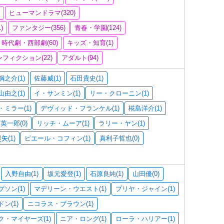
)
ヒューマンドラマ(320)
)
ファンタジー(356)
青春・学園(124)
時代劇・西部劇(60)
キッズ・知育(1)
フィクション(22)
アダルト(94)
之介(1)
佐藤威(1)
石田貴史(1)
山由之(1)
イ・サンミン(1)
リー・クローニン(1)
ミラー(1)
デヴィッド・フランケル(1)
椛島洋介(1)
英一郎(0)
リッチ・ムーア(1)
ラリー・ヤン(1)
矢(1)
ピエール・コフィン(1)
真利子哲也(0)
入野自由(1)
坂元愛登(1)
石原良純(1)
山田優(0)
ソン(1)
マデリーン・ウエスト(1)
プリヤ・ジャイン(1)
ン(1)
ニコラス・ブラウン(1)
ク・マイヤーズ(1)
ニア・ロング(1)
ローラ・ハリアー(1)