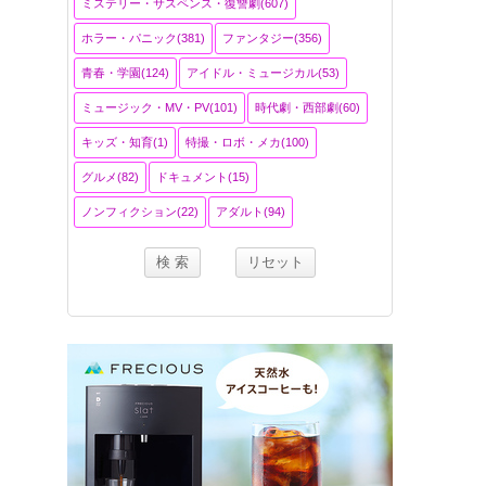
ミステリー・サスペンス・復讐劇(607)
ホラー・パニック(381)
ファンタジー(356)
青春・学園(124)
アイドル・ミュージカル(53)
ミュージック・MV・PV(101)
時代劇・西部劇(60)
キッズ・知育(1)
特撮・ロボ・メカ(100)
グルメ(82)
ドキュメント(15)
ノンフィクション(22)
アダルト(94)