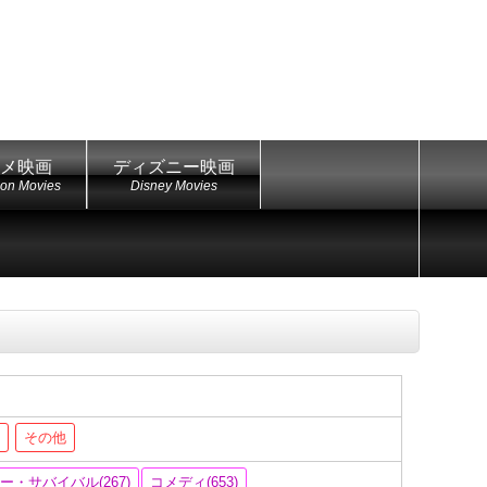
メ映画
ディズニー映画
ion Movies
Disney Movies
ー
その他
・サバイバル(267)
コメディ(653)