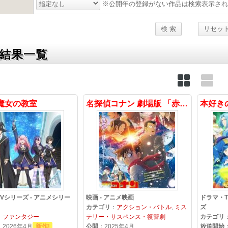
※公開年の登録がない作品は検索表示され
結果一覧
魔女の教室
名探偵コナン 劇場版 「赤眼のフラッシュバック」
Vシリーズ - アニメシリー
映画 - アニメ映画
ドラマ・T
カテゴリ
：
アクション・バトル
,
ミス
ズ
：
ファンタジー
テリー・サスペンス・復讐劇
カテゴリ
：2026年4月
新作!
公開
：2025年4月
放送開始