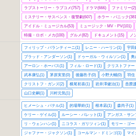
ラブストーリー・ラブコメ(757)
ドラマ(666)
ファミリー(2
ミステリー・サスペンス・復讐劇(607)
ホラー・パニック(381
アイドル・ミュージカル(53)
ミュージック・MV・PV(101)
特撮・ロボ・メカ(100)
グルメ(82)
ドキュメント(15)
ノン
フィリップ・バランティーニ(1)
レニー・ハーリン(1)
宇田鋼
ブラッド・アンダーソン(1)
ドゥーガル・ウィルソン(1)
奥
アーロン・ホーバス(1)
フィル・ロード(1)
クリストファー・
武本康弘(1)
茅原実里(0)
後藤邑子(0)
小野大輔(0)
羽住 
クリストフ・ガンズ(2)
横尾初喜(1)
岩井澤健治(1)
𠮷原達
山口史嗣(1)
川村元気(1)
ヒメーシュ・パテル(1)
的場華鈴(1)
根本凪(1)
森尚子(1)
ケリー・ゲイル(1)
ルーシー・バレット(1)
アンガス・サンプ
リ・ウェンハン(1)
ニコラス・ガリツィン(1)
モリー・ゴード
ジャファー・ジャクソン(1)
コールマン・ドミンゴ(1)
マイ