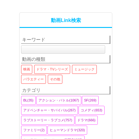
動画Link検索
キーワード
動画の種類
映画
ドラマ・TVシリーズ
ミュージック
バラエティー
その他
カテゴリ
BL(35)
アクション・バトル(1067)
SF(269)
アドベンチャー・サバイバル(267)
コメディ(653)
ラブストーリー・ラブコメ(757)
ドラマ(666)
ファミリー(2)
ヒューマンドラマ(320)