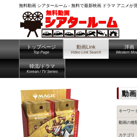
無料動画 シアタールーム - 無料で最新映画 ドラマ アニメが
トップページ
動画Link
洋画
Top Page
Video Link Search
Western Mov
韓流/ドラマ
Korean / TV Series
動画
キーワー
動画の種
カテゴリ