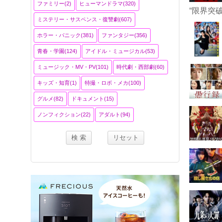
ファミリー(2)
ヒューマンドラマ(320)
“限界突
ミステリー・サスペンス・復讐劇(607)
ホラー・パニック(381)
ファンタジー(356)
青春・学園(124)
アイドル・ミュージカル(53)
ミュージック・MV・PV(101)
時代劇・西部劇(60)
キッズ・知育(1)
特撮・ロボ・メカ(100)
グルメ(82)
ドキュメント(15)
ノンフィクション(22)
アダルト(94)