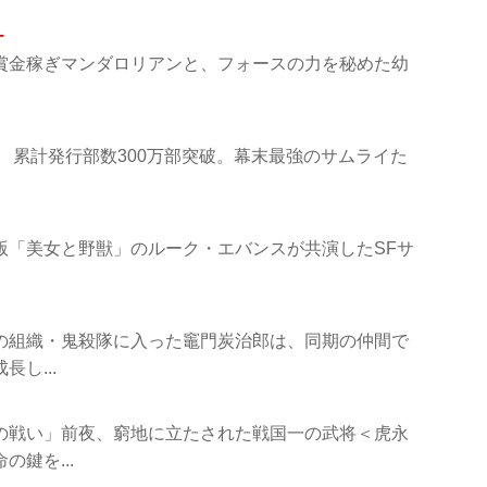
ー
賞金稼ぎマンダロリアンと、フォースの力を秘めた幼
 累計発行部数300万部突破。幕末最強のサムライた
版「美女と野獣」のルーク・エバンスが共演したSFサ
りの組織・鬼殺隊に入った竈門炭治郎は、同期の仲間で
し...
の戦い」前夜、窮地に立たされた戦国一の武将＜虎永
鍵を...