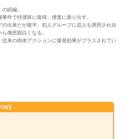
」の続編。
弾事件で特捜班に復帰、捜査に乗り出す。
ずの出来だが後半、犯人グループに恋人を誘拐され自
から俄然面白くなる。
、従来の肉体アクションに爆発効果がプラスされてい
OW】