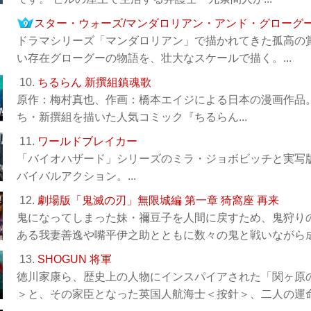
スター・ウォーズ/マンダロリアン・アンド・グローグ
ドラマシリーズ「マンダロリアン」で描かれてきた孤高の
い存在グローグーの物語を、壮大なスケールで描く。...
10.
ちるらん 新撰組鎮魂歌
原作：梅村真也、作画：橋本エイジによる日本の漫画作品。
ち・新撰組を描いた人気コミック『ちるらん...
11.
ワールドブレイカー
「バイオハザード」シリーズのミラ・ジョボビッチと実写
バイバルアクション。...
12.
劇場版「鬼滅の刃」無限城編 第一章 猗窩座 再来
鬼になってしまった妹・禰󠄀豆子を人間に戻すため、鬼狩
ある我妻善逸や嘴平伊之助とともに数々の鬼と戦いながら成長
13.
SHOGUN 将軍
徳川家康ら、歴史上の人物にインスパイアされた「関ヶ原
＞と、その家臣となった英国人航海士＜按針＞、二人の運命の