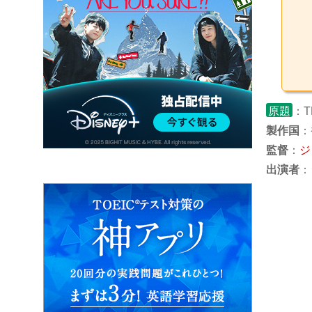
原題
：TH
製作国
：
監督
：
ジ
出演者
：