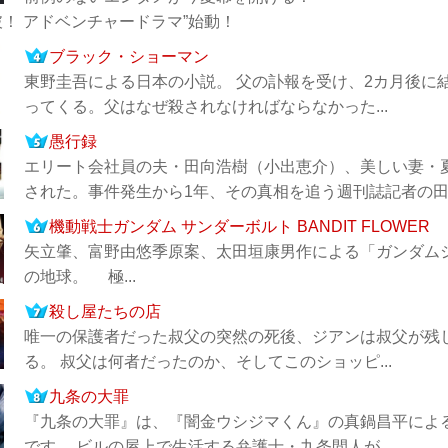
破！ アドベンチャードラマ”始動！
ブラック・ショーマン
東野圭吾による日本の小説。 父の訃報を受け、2カ月後に
ってくる。父はなぜ殺されなければならなかった...
愚行録
エリート会社員の夫・田向浩樹（小出恵介）、美しい妻・
された。事件発生から1年、その真相を追う週刊誌記者の田中
機動戦士ガンダム サンダーボルト BANDIT FLOWER
矢立肇、富野由悠季原案、太田垣康男作による「ガンダム
の地球。 極...
殺し屋たちの店
唯一の保護者だった叔父の突然の死後、ジアンは叔父が残
る。 叔父は何者だったのか、そしてこのショッピ...
九条の大罪
『九条の大罪』は、『闇金ウシジマくん』の真鍋昌平によ
です。 ビルの屋上で生活する弁護士・九条間人が...