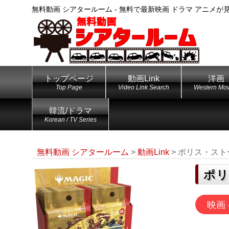
無料動画 シアタールーム - 無料で最新映画 ドラマ アニメが
トップページ
動画Link
洋画
Top Page
Video Link Search
Western Mov
韓流/ドラマ
Korean / TV Series
無料動画 シアタールーム
>
動画Link
>
ポリス・スト
ポリ
映画