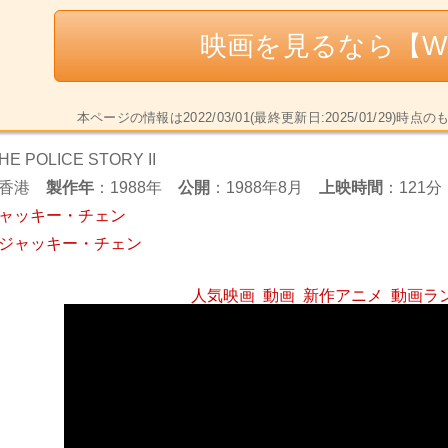
映画を見るなら【W
本ページの情報は2022/03/01(最終更新日:2025/01/2
E POLICE STORY II
香港
製作年
：1988年
公開
：1988年8月
上映時間
：121分
ャッキー・チェン
ジャッキー・チェン
人気映画
動画
新作アニメ
動画ラ