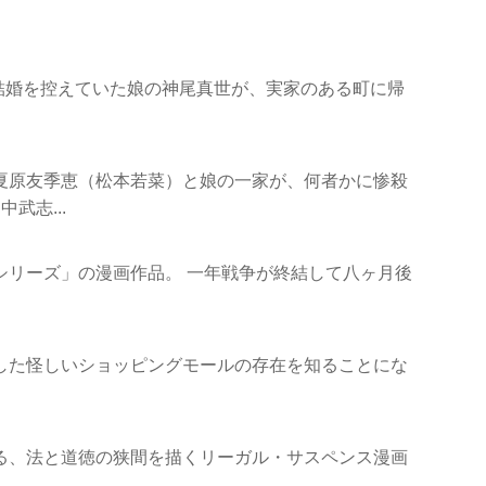
結婚を控えていた娘の神尾真世が、実家のある町に帰
夏原友季恵（松本若菜）と娘の一家が、何者かに惨殺
武志...
シリーズ」の漫画作品。 一年戦争が終結して八ヶ月後
した怪しいショッピングモールの存在を知ることにな
る、法と道徳の狭間を描くリーガル・サスペンス漫画