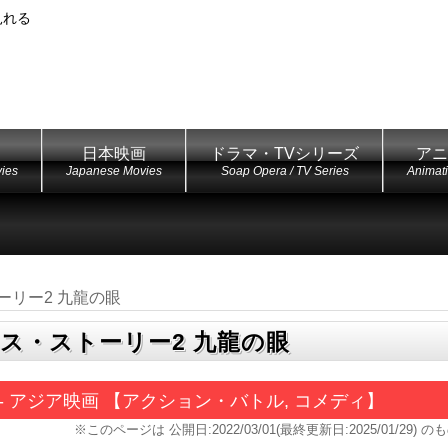
見れる
日本映画
ドラマ・TVシリーズ
アニ
ies
Japanese Movies
Soap Opera / TV Series
Animat
ーリー2 九龍の眼
ス・ストーリー2 九龍の眼
 - アジア映画 【アクション・バトル, コメディ】
※このページは
公開日:2022/03/01(最終更新日:2025/01/29)
のも