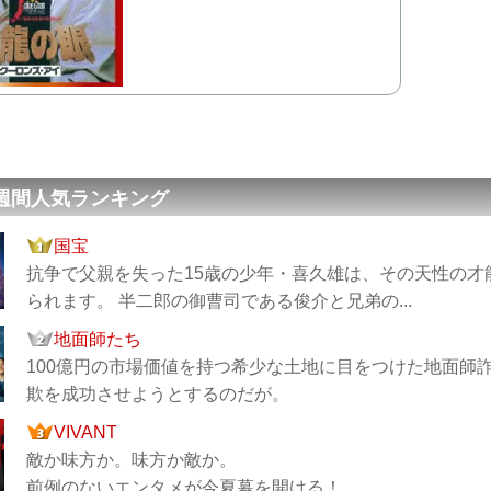
 週間人気ランキング
国宝
抗争で父親を失った15歳の少年・喜久雄は、その天性の
られます。 半二郎の御曹司である俊介と兄弟の...
地面師たち
100億円の市場価値を持つ希少な土地に目をつけた地面師
欺を成功させようとするのだが。
VIVANT
敵か味方か。味方か敵か。
前例のないエンタメが今夏幕を開ける！