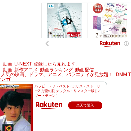
画
動画
U-NEXT 登録したら見れます。
画
動画
新作アニメ
動画ランキング
動画配信
なら人気の映画、ドラマ、アニメ、バラエティが見放題！
DMM
マンガ
ハッピー・ザ・ベスト!::ポリス・ストーリ
ー2 九龍の眼 デジタル・リマスター版 [ マ
ギー・チャン ]
楽天で購入