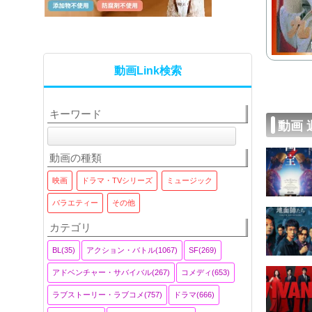
動画Link検索
キーワード
動画
動画の種類
映画
ドラマ・TVシリーズ
ミュージック
バラエティー
その他
カテゴリ
BL(35)
アクション・バトル(1067)
SF(269)
アドベンチャー・サバイバル(267)
コメディ(653)
ラブストーリー・ラブコメ(757)
ドラマ(666)