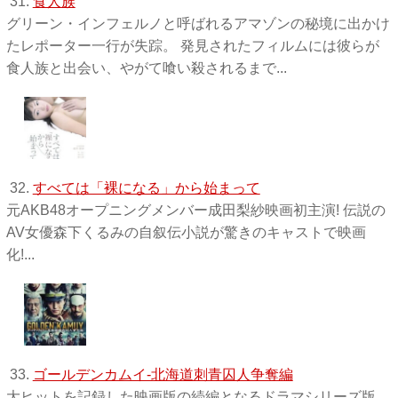
31.
食人族
グリーン・インフェルノと呼ばれるアマゾンの秘境に出かけ
たレポーター一行が失踪。 発見されたフィルムには彼らが
食人族と出会い、やがて喰い殺されるまで...
32.
すべては「裸になる」から始まって
元AKB48オープニングメンバー成田梨紗映画初主演! 伝説の
AV女優森下くるみの自叙伝小説が驚きのキャストで映画
化!...
33.
ゴールデンカムイ-北海道刺青囚人争奪編
大ヒットを記録した映画版の続編となるドラマシリーズ版