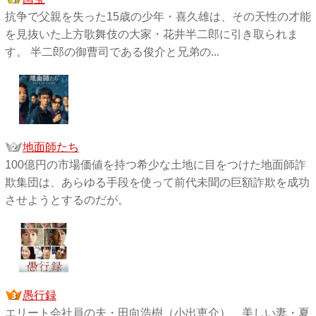
抗争で父親を失った15歳の少年・喜久雄は、その天性の才能
を見抜いた上方歌舞伎の大家・花井半二郎に引き取られま
す。 半二郎の御曹司である俊介と兄弟の...
地面師たち
100億円の市場価値を持つ希少な土地に目をつけた地面師詐
欺集団は、あらゆる手段を使って前代未聞の巨額詐欺を成功
させようとするのだが。
愚行録
エリート会社員の夫・田向浩樹（小出恵介）、美しい妻・夏