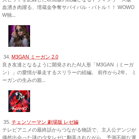
血湧き肉躍る、埋蔵金争奪サバイバル・バトル！！ WOWO
W独 ...
34.
M3GAN ミーガン 2.0
良き友達となるように開発されたAI人形「M3GAN（ミーガ
ン）」の愛情が暴走するスリラーの続編。 前作から2年。 ミ
ーガンの生みの親...
35.
チェンソーマン 劇場版 レゼ編
テレビアニメの最終話からつながる物語で、主人公デンジが
偶然出会った謎の少女レゼに翻弄されながら、予測不能な運