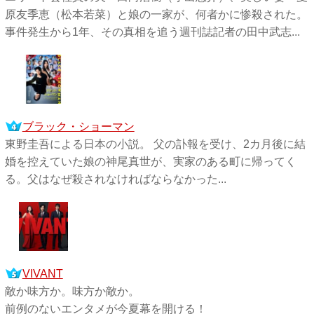
原友季恵（松本若菜）と娘の一家が、何者かに惨殺された。
事件発生から1年、その真相を追う週刊誌記者の田中武志...
ブラック・ショーマン
東野圭吾による日本の小説。 父の訃報を受け、2カ月後に結
婚を控えていた娘の神尾真世が、実家のある町に帰ってく
る。父はなぜ殺されなければならなかった...
VIVANT
敵か味方か。味方か敵か。
前例のないエンタメが今夏幕を開ける！