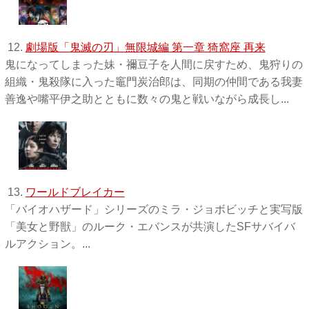
12.
劇場版「鬼滅の刃」無限城編 第一章 猗窩座 再来
鬼になってしまった妹・禰󠄀豆子を人間に戻すため、鬼狩りの
組織・鬼殺隊に入った竈門炭治郎は、同期の仲間である我妻
善逸や嘴平伊之助とともに数々の鬼と戦いながら成長し...
13.
ワールドブレイカー
「バイオハザード」シリーズのミラ・ジョボビッチと実写版
「美女と野獣」のルーク・エバンスが共演したSFサバイバ
ルアクション。...