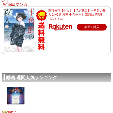
題！
Amebaマンガ
送料無料【中古】【予約商品】十角館の殺
人 1〜5巻 漫画 全巻セット 清原紘 講談社
（おすすめ）
楽天で購入
動画 週間人気ランキング
国宝