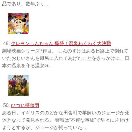
品であり、数年ぶり...
49.
クレヨンしんちゃん 爆発！温泉わくわく大決戦
劇場映画シリーズ7作目。 しんのすけはある日路上で倒れて
いたおじいさんを風呂に入れてあげたことをきっかけに、日
本の温泉を守る温泉G...
50.
ひつじ探偵団
ある日、イギリスののどかな田舎町で羊飼いのジョージが死
体となって発見される。 警察は“不運な事故”で早々に片付け
ようとするが、ジョージが飼っていた...