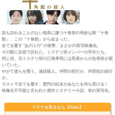
誰も訪れることのない孤島に建つ十角形の奇妙な館『十角
館』、この『十角館』から始まった。
全てを覆す ”あの１行” の衝撃、まさかの実写映像化。
その館に合宿で訪れた、ミステリ研メンバーの学生たち。
同じ頃、元ミステリ研の江南孝明には死者からの告発状が届
いていた。
やがて彼らを襲う、連続殺人。仲間の犯行か、外部犯の凶行
か。
ラストで全てを覆す、驚愕の結末があなたを待ち受ける！
映像化不可能と言われた傑作ミステリー小説、初の実写化。
ドラマを見るなら【Hulu】