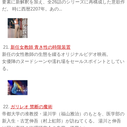
要素に新解釈を加え、全26話のシリーズに再構成した意欲作
だ。 時に西暦2207年。あの...
21.
新任女教師 青き性の時限装置
新任の女性教師の生態を綴るオリジナルビデオ映画。
女優陣のヌードシーンや濡れ場をセールスポイントとしてい
る。
22.
ガリレオ 禁断の魔術
帝都大学の准教授・湯川学（福山雅治）のもとを、医学部の
新入生・古芝伸吾（村上虹郎）が訪ねてくる。 湯川と伸吾