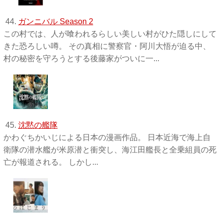
44.
ガンニバル Season 2
この村では、人が喰われるらしい美しい村がひた隠しにして
きた恐ろしい噂。 その真相に警察官・阿川大悟が迫る中、
村の秘密を守ろうとする後藤家がついに一...
45.
沈黙の艦隊
かわぐちかいじによる日本の漫画作品。 日本近海で海上自
衛隊の潜水艦が米原潜と衝突し、海江田艦長と全乗組員の死
亡が報道される。 しかし...