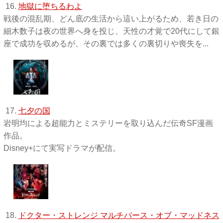
16.
地獄に堕ちるわよ
戦後の混乱期、どん底の生活から這い上がるため、若き日の
細木数子は夜の世界へ身を投じ、天性の才覚で20代にして銀
座で成功を収めるが、その裏では多くの裏切りや喪失を...
17.
七夕の国
岩明均による超能力とミステリーを取り込んだ伝奇SF漫画
作品。
Disney+にて実写ドラマが配信。
18.
ドクター・ストレンジ マルチバース・オブ・マッドネス