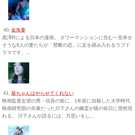
40.
金魚妻
黒澤Rによる日本の漫画。 タワーマンションに住む一見幸せ
そうな6人の妻たちが「禁断の恋」に足を踏み入れるラブド
ラマです。...
41.
葵ちゃんはやらせてくれない
映画監督志望の男・信吾の前に、1年前に自殺した大学時代
映画研究部の先輩だった川下さんの幽霊が彼の命日に突然現
れる。 川下さんが語るには、片思いをし...