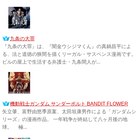
九条の大罪
『九条の大罪』は、『闇金ウシジマくん』の真鍋昌平によ
る、法と道徳の狭間を描くリーガル・サスペンス漫画です。
ビルの屋上で生活する弁護士・九条間人が...
機動戦士ガンダム サンダーボルト BANDIT FLOWER
矢立肇、富野由悠季原案、太田垣康男作による「ガンダムシ
リーズ」の漫画作品。 一年戦争が終結して八ヶ月後の地
球。 極...