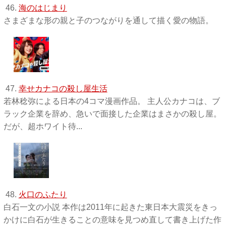
46.
海のはじまり
さまざまな形の親と子のつながりを通して描く愛の物語。
47.
幸せカナコの殺し屋生活
若林稔弥による日本の4コマ漫画作品。 主人公カナコは、ブ
ラック企業を辞め、急いで面接した企業はまさかの殺し屋。
だが、超ホワイト待...
48.
火口のふたり
白石一文の小説 本作は2011年に起きた東日本大震災をきっ
かけに白石が生きることの意味を見つめ直して書き上げた作