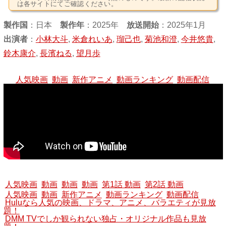
は各サイトにてご確認ください。
製作国
：
日本
製作年
：2025年
放送開始
：2025年1月
出演者
：
小林大斗
,
米倉れいあ
,
瑠己也
,
菊池和澄
,
今井悠貴
,
鈴木康介
,
長濱ねる
,
望月歩
人気映画
動画
新作アニメ
動画ランキング
動画配信
人気映画
動画
動画
動画
第1話 動画
第2話 動画
人気映画
動画
新作アニメ
動画ランキング
動画配信
Huluなら人気の映画、ドラマ、アニメ、バラエティが見放
題！
DMM TVでしか観られない独占・オリジナル作品も見放