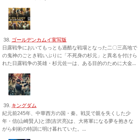
38.
ゴールデンカムイ実写版
日露戦争においてもっとも過酷な戦場となった二〇三高地で
の鬼神のごとき戦いぶりに「不死身の杉元」と異名を付けら
れた日露戦争の英雄・杉元佐一は、ある目的のために大金...
39.
キングダム
紀元前245年、中華西方の国・秦。戦災で親を失くした少
年・信(山崎賢人)と漂(吉沢亮)は、大将軍になる夢を抱きな
がら剣術の特訓に明け暮れていた。...