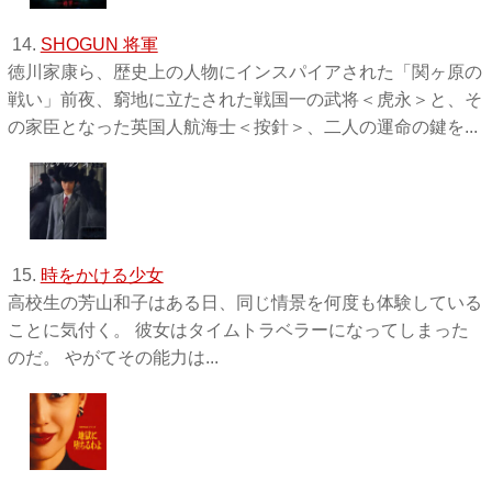
14.
SHOGUN 将軍
徳川家康ら、歴史上の人物にインスパイアされた「関ヶ原の
戦い」前夜、窮地に立たされた戦国一の武将＜虎永＞と、そ
の家臣となった英国人航海士＜按針＞、二人の運命の鍵を...
15.
時をかける少女
高校生の芳山和子はある日、同じ情景を何度も体験している
ことに気付く。 彼女はタイムトラベラーになってしまった
のだ。 やがてその能力は...