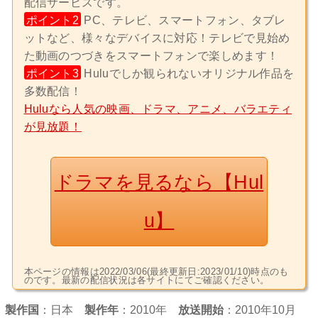
配信サービスです。
ポイント2
PC、テレビ、スマートフォン、タブレ
ットなど、様々なデバイスに対応！テレビで見始め
た動画のつづきをスマートフォンで楽しめます！
ポイント3
Huluでしか観られないオリジナル作品を
多数配信！
Huluなら人気の映画、ドラマ、アニメ、バラエティ
が見放題！
ドラマを見るなら【Hul
u】
本ページの情報は2022/03/06(最終更新日:2023/01/10)時点のも
のです。最新の配信状況は各サイトにてご確認ください。
製作国
：
日本
製作年
：2010年
放送開始
：2010年10月