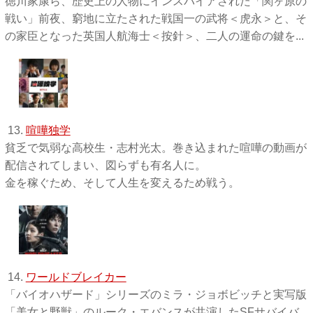
徳川家康ら、歴史上の人物にインスパイアされた「関ヶ原の
戦い」前夜、窮地に立たされた戦国一の武将＜虎永＞と、そ
の家臣となった英国人航海士＜按針＞、二人の運命の鍵を...
13.
喧嘩独学
貧乏で気弱な高校生・志村光太。巻き込まれた喧嘩の動画が
配信されてしまい、図らずも有名人に。
金を稼ぐため、そして人生を変えるため戦う。
14.
ワールドブレイカー
「バイオハザード」シリーズのミラ・ジョボビッチと実写版
「美女と野獣」のルーク・エバンスが共演したSFサバイバ