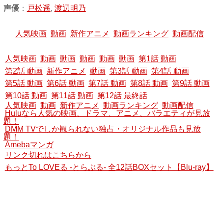
声優
：
戸松遥
,
渡辺明乃
人気映画
動画
新作アニメ
動画ランキング
動画配信
人気映画
動画
動画
動画
動画
動画
第1話 動画
第2話 動画
新作アニメ
動画
第3話 動画
第4話 動画
第5話 動画
第6話 動画
第7話 動画
第8話 動画
第9話 動画
第10話 動画
第11話 動画
第12話 最終話
人気映画
動画
新作アニメ
動画ランキング
動画配信
Huluなら人気の映画、ドラマ、アニメ、バラエティが見放
題！
DMM TVでしか観られない独占・オリジナル作品も見放
題！
Amebaマンガ
リンク切れはこちらから
もっとTo LOVEる -とらぶる- 全12話BOXセット【Blu-ray】