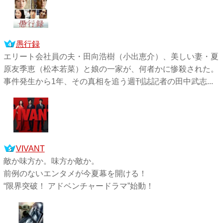
愚行録
エリート会社員の夫・田向浩樹（小出恵介）、美しい妻・夏
原友季恵（松本若菜）と娘の一家が、何者かに惨殺された。
事件発生から1年、その真相を追う週刊誌記者の田中武志...
VIVANT
敵か味方か。味方か敵か。
前例のないエンタメが今夏幕を開ける！
“限界突破！ アドベンチャードラマ”始動！