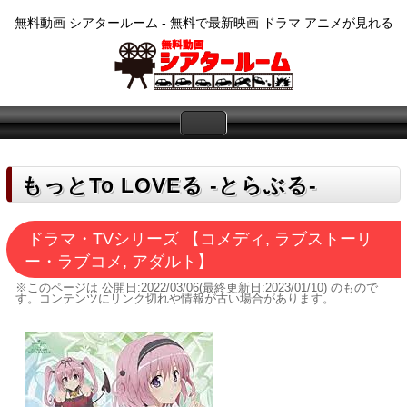
無料動画 シアタールーム - 無料で最新映画 ドラマ アニメが見れる
もっとTo LOVEる -とらぶる-
ドラマ・TVシリーズ 【コメディ, ラブストーリ
ー・ラブコメ, アダルト】
※このページは
公開日:2022/03/06(最終更新日:2023/01/10)
のもので
す。コンテンツにリンク切れや情報が古い場合があります。