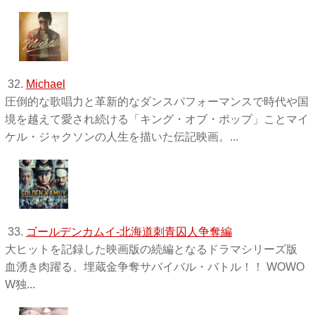
32.
Michael
圧倒的な歌唱力と革新的なダンスパフォーマンスで時代や国
境を越えて愛され続ける「キング・オブ・ポップ」ことマイ
ケル・ジャクソンの人生を描いた伝記映画。...
33.
ゴールデンカムイ-北海道刺青囚人争奪編
大ヒットを記録した映画版の続編となるドラマシリーズ版
血湧き肉躍る、埋蔵金争奪サバイバル・バトル！！ WOWO
W独 ...