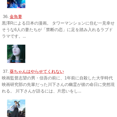
36.
金魚妻
黒澤Rによる日本の漫画。 タワーマンションに住む一見幸せ
そうな6人の妻たちが「禁断の恋」に足を踏み入れるラブド
ラマです。...
37.
葵ちゃんはやらせてくれない
映画監督志望の男・信吾の前に、1年前に自殺した大学時代
映画研究部の先輩だった川下さんの幽霊が彼の命日に突然現
れる。 川下さんが語るには、片思いをし...