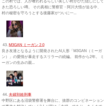
この村では、人が喰われるらしい美しい村がひた隠しにして
きた恐ろしい噂。 その真相に警察官・阿川大悟が迫る中、
村の秘密を守ろうとする後藤家がついに一...
43.
M3GAN ミーガン 2.0
良き友達となるように開発されたAI人形「M3GAN（ミーガ
ン）」の愛情が暴走するスリラーの続編。 前作から2年。 ミ
ーガンの生みの親...
44.
夫婦別姓刑事
中野区にある沼袋警察署を舞台に、抜群のコンビネーション