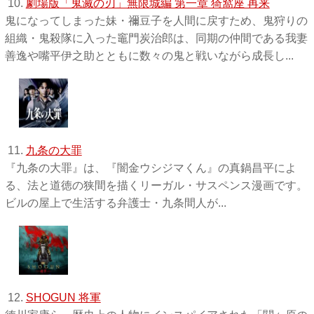
10.
劇場版「鬼滅の刃」無限城編 第一章 猗窩座 再来
鬼になってしまった妹・禰󠄀豆子を人間に戻すため、鬼狩りの
組織・鬼殺隊に入った竈門炭治郎は、同期の仲間である我妻
善逸や嘴平伊之助とともに数々の鬼と戦いながら成長し...
11.
九条の大罪
『九条の大罪』は、『闇金ウシジマくん』の真鍋昌平によ
る、法と道徳の狭間を描くリーガル・サスペンス漫画です。
ビルの屋上で生活する弁護士・九条間人が...
12.
SHOGUN 将軍