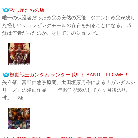
殺し屋たちの店
唯一の保護者だった叔父の突然の死後、ジアンは叔父が残し
た怪しいショッピングモールの存在を知ることになる。 叔
父は何者だったのか、そしてこのショッピ...
機動戦士ガンダム サンダーボルト BANDIT FLOWER
矢立肇、富野由悠季原案、太田垣康男作による「ガンダムシ
リーズ」の漫画作品。 一年戦争が終結して八ヶ月後の地
球。 極...