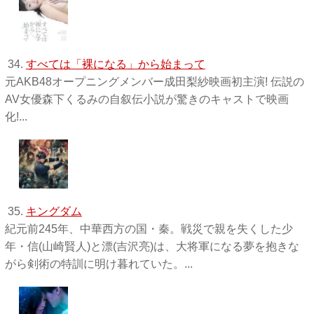
34.
すべては「裸になる」から始まって
元AKB48オープニングメンバー成田梨紗映画初主演! 伝説の
AV女優森下くるみの自叙伝小説が驚きのキャストで映画
化!...
35.
キングダム
紀元前245年、中華西方の国・秦。戦災で親を失くした少
年・信(山崎賢人)と漂(吉沢亮)は、大将軍になる夢を抱きな
がら剣術の特訓に明け暮れていた。...