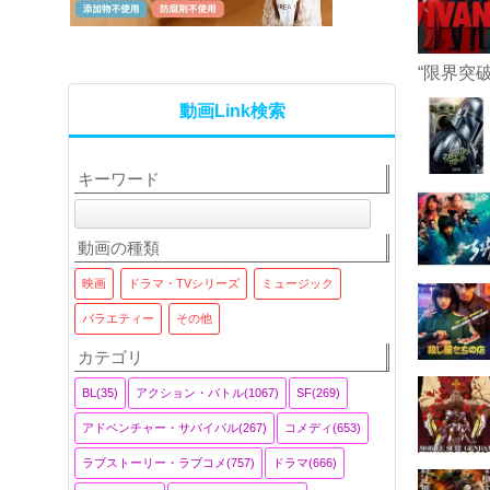
“限界突
動画Link検索
キーワード
動画の種類
映画
ドラマ・TVシリーズ
ミュージック
バラエティー
その他
カテゴリ
BL(35)
アクション・バトル(1067)
SF(269)
アドベンチャー・サバイバル(267)
コメディ(653)
ラブストーリー・ラブコメ(757)
ドラマ(666)