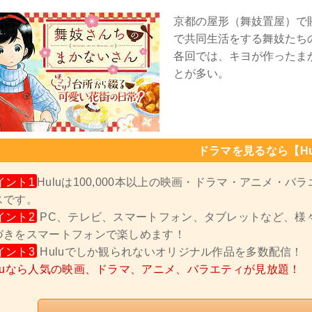
京都の屋形（舞妓置屋）で
で共同生活をする舞妓たち
各回では、キヨが作ったま
とが多い。
ドラマを見るなら【Hu
イント1
Huluは100,000本以上の映画・ドラマ・アニメ・
スです。
イント2
PC、テレビ、スマートフォン、タブレットなど、様
づきをスマートフォンで楽しめます！
イント3
Huluでしか観られないオリジナル作品を多数配信！
uluなら人気の映画、ドラマ、アニメ、バラエティが見放題！