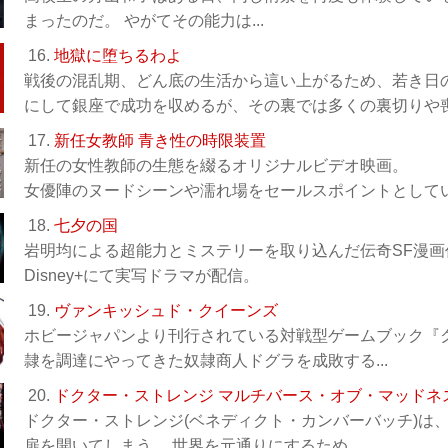
まったのだ。 やがてその能力は...
16.
地獄に堕ちるわよ
戦後の混乱期、どん底の生活から這い上がるため、若き日
にして銀座で成功を収めるが、その裏では多くの裏切りや喪失
17.
新任女教師 青き性の時限装置
新任の女性教師の生態を綴るオリジナルビデオ映画。
女優陣のヌードシーンや濡れ場をセールスポイントとして
18.
七夕の国
岩明均による超能力とミステリーを取り込んだ伝奇SF漫画
Disney+にて実写ドラマが配信。
19.
ヴァンキッシュド・クイーンズ
ホビージャパンより刊行されている対戦型ゲームブック『
隷を調達にやってきた奴隷商人ドグラを成敗する...
20.
ドクター・ストレンジ マルチバース・オブ・マッドネ
ドクター・ストレンジ(ベネディクト・カンバーバッチ)は
扉を開いてしまう。 世界を元通りにするため...