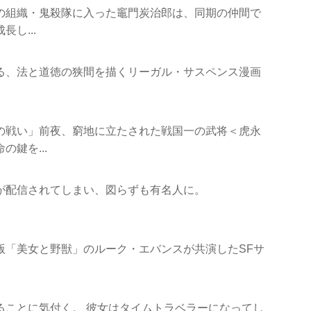
りの組織・鬼殺隊に入った竈門炭治郎は、同期の仲間で
し...
る、法と道徳の狭間を描くリーガル・サスペンス漫画
の戦い」前夜、窮地に立たされた戦国一の武将＜虎永
鍵を...
が配信されてしまい、図らずも有名人に。
版「美女と野獣」のルーク・エバンスが共演したSFサ
ることに気付く。 彼女はタイムトラベラーになってし