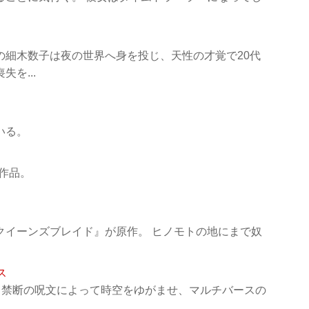
の細木数子は夜の世界へ身を投じ、天性の才覚で20代
を...
いる。
作品。
クイーンズブレイド』が原作。 ヒノモトの地にまで奴
ス
、禁断の呪文によって時空をゆがませ、マルチバースの