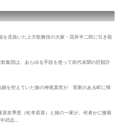
才能を見抜いた上方歌舞伎の大家・花井半二郎に引き取
詐欺集団は、あらゆる手段を使って前代未聞の巨額詐
結婚を控えていた娘の神尾真世が、実家のある町に帰
夏原友季恵（松本若菜）と娘の一家が、何者かに惨殺
武志...