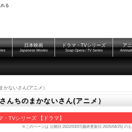
見れる
日本映画
ドラマ・TVシリーズ
アニ
ies
Japanese Movies
Soap Opera / TV Series
Animat
まかないさん(アニメ）
さんちのまかないさん(アニメ）
マ・TVシリーズ 【ドラマ】
※このページは
公開日:2022/03/07(最終更新日:2025/04/25)
のも