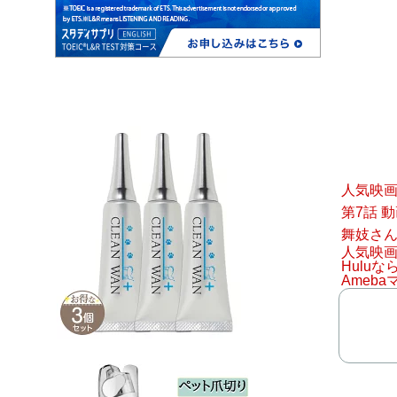
人気映
第7話 
舞妓さ
人気映
Hulu
Ameba