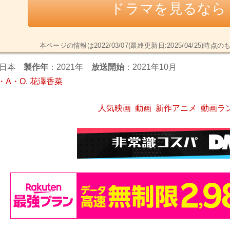
ドラマを見るなら【
本ページの情報は2022/03/07(最終更新日:2025/04/2
日本
製作年
：2021年
放送開始
：2021年10月
・A・O
,
花澤香菜
人気映画
動画
新作アニメ
動画ラ