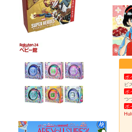
ポ
ビ
ポ
つ
ポ
H