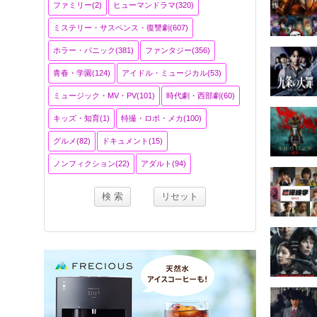
ファミリー(2)
ヒューマンドラマ(320)
ミステリー・サスペンス・復讐劇(607)
ホラー・パニック(381)
ファンタジー(356)
青春・学園(124)
アイドル・ミュージカル(53)
ミュージック・MV・PV(101)
時代劇・西部劇(60)
キッズ・知育(1)
特撮・ロボ・メカ(100)
グルメ(82)
ドキュメント(15)
ノンフィクション(22)
アダルト(94)