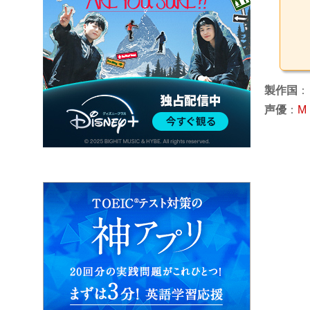
製作国
：
声優
：
M