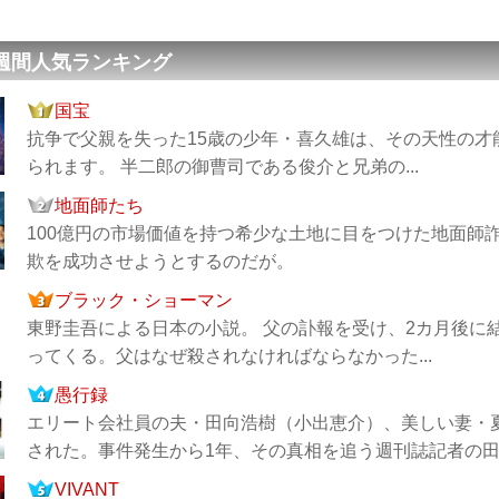
 週間人気ランキング
国宝
抗争で父親を失った15歳の少年・喜久雄は、その天性の
られます。 半二郎の御曹司である俊介と兄弟の...
地面師たち
100億円の市場価値を持つ希少な土地に目をつけた地面師
欺を成功させようとするのだが。
ブラック・ショーマン
東野圭吾による日本の小説。 父の訃報を受け、2カ月後に
ってくる。父はなぜ殺されなければならなかった...
愚行録
エリート会社員の夫・田向浩樹（小出恵介）、美しい妻・
された。事件発生から1年、その真相を追う週刊誌記者の田中
VIVANT