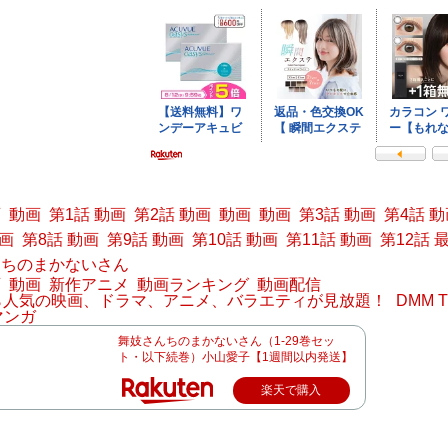
画
動画
第1話 動画
第2話 動画
動画
動画
第3話 動画
第4話 
動画
第8話 動画
第9話 動画
第10話 動画
第11話 動画
第12話 
んちのまかないさん
画
動画
新作アニメ
動画ランキング
動画配信
なら人気の映画、ドラマ、アニメ、バラエティが見放題！
DMM
マンガ
舞妓さんちのまかないさん（1-29巻セッ
ト・以下続巻）小山愛子【1週間以内発送】
楽天で購入