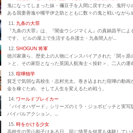
鬼になってしまった妹・禰󠄀豆子を人間に戻すため、鬼狩
ある我妻善逸や嘴平伊之助とともに数々の鬼と戦いながら成長
11.
九条の大罪
『九条の大罪』は、『闇金ウシジマくん』の真鍋昌平によ
です。 ビルの屋上で生活する弁護士・九条間人が...
12.
SHOGUN 将軍
徳川家康ら、歴史上の人物にインスパイアされた「関ヶ原
＞と、その家臣となった英国人航海士＜按針＞、二人の運命の
13.
喧嘩独学
貧乏で気弱な高校生・志村光太。巻き込まれた喧嘩の動画
金を稼ぐため、そして人生を変えるため戦う。
14.
ワールドブレイカー
「バイオハザード」シリーズのミラ・ジョボビッチと実写
バイバルアクション。...
15.
時をかける少女
高校生の芳山和子はある日、同じ情景を何度も体験してい