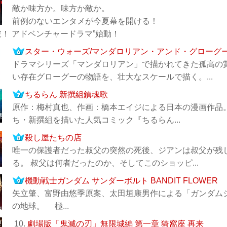
敵か味方か。味方か敵か。
前例のないエンタメが今夏幕を開ける！
破！ アドベンチャードラマ”始動！
スター・ウォーズ/マンダロリアン・アンド・グローグ
ドラマシリーズ「マンダロリアン」で描かれてきた孤高の
い存在グローグーの物語を、壮大なスケールで描く。...
ちるらん 新撰組鎮魂歌
原作：梅村真也、作画：橋本エイジによる日本の漫画作品。
ち・新撰組を描いた人気コミック『ちるらん...
殺し屋たちの店
唯一の保護者だった叔父の突然の死後、ジアンは叔父が残
る。 叔父は何者だったのか、そしてこのショッピ...
機動戦士ガンダム サンダーボルト BANDIT FLOWER
矢立肇、富野由悠季原案、太田垣康男作による「ガンダム
の地球。 極...
10.
劇場版「鬼滅の刃」無限城編 第一章 猗窩座 再来