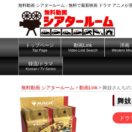
無料動画 シアタールーム - 無料で最新映画 ドラマ アニメが
トップページ
動画Link
洋画
Top Page
Video Link Search
Western Mov
韓流/ドラマ
Korean / TV Series
無料動画 シアタールーム
>
動画Link
>
舞妓さんちの
舞妓
ドラ