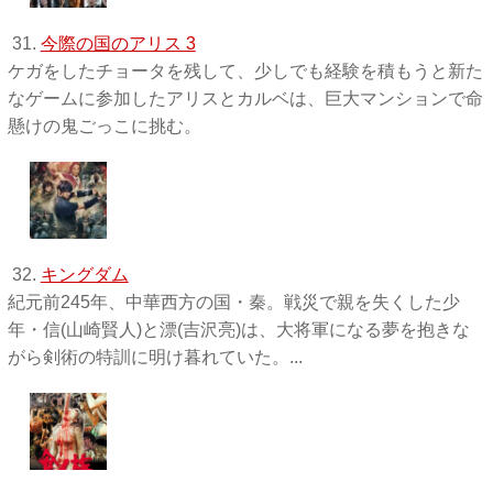
31.
今際の国のアリス 3
ケガをしたチョータを残して、少しでも経験を積もうと新た
なゲームに参加したアリスとカルベは、巨大マンションで命
懸けの鬼ごっこに挑む。
32.
キングダム
紀元前245年、中華西方の国・秦。戦災で親を失くした少
年・信(山崎賢人)と漂(吉沢亮)は、大将軍になる夢を抱きな
がら剣術の特訓に明け暮れていた。...