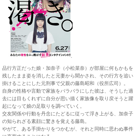
品行方正だった娘・加奈子（小松菜奈）が部屋に何もかもを
残したまま姿を消したと元妻から聞かされ、その行方を追い
掛けることにした元刑事で父親の藤島昭和（役所広司）。
自身の性格や言動で家族をバラバラにした彼は、そうした過
去には目もくれずに自分が思い描く家族像を取り戻そうと躍
起になって娘の足取りを調べていく。
交友関係や行動を丹念にたどるに従って浮き上がる、加奈子
の知られざる素顔に驚きを覚える藤島。
やがて、ある手掛かりをつかむが、それと同時に思わぬ事件