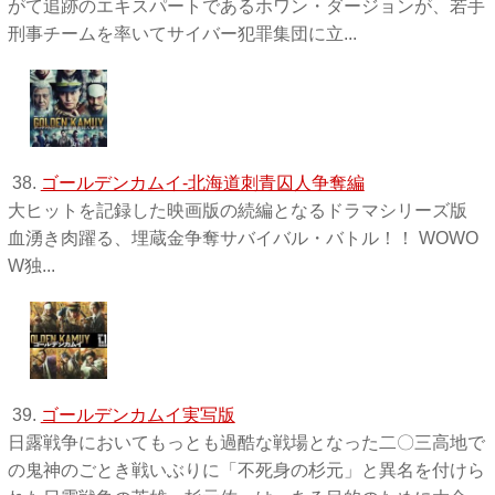
がて追跡のエキスパートであるホワン・ダージョンが、若手
刑事チームを率いてサイバー犯罪集団に立...
38.
ゴールデンカムイ-北海道刺青囚人争奪編
大ヒットを記録した映画版の続編となるドラマシリーズ版
血湧き肉躍る、埋蔵金争奪サバイバル・バトル！！ WOWO
W独 ...
39.
ゴールデンカムイ実写版
日露戦争においてもっとも過酷な戦場となった二〇三高地で
の鬼神のごとき戦いぶりに「不死身の杉元」と異名を付けら