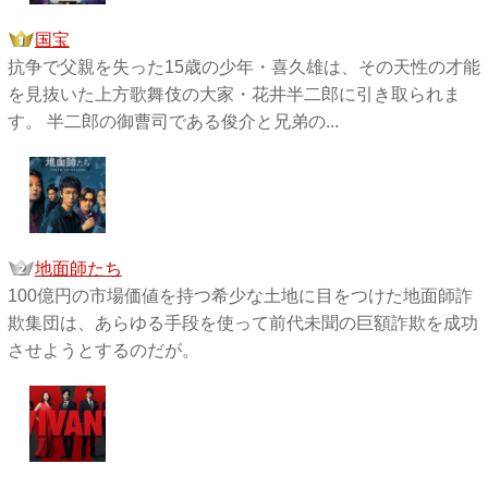
国宝
抗争で父親を失った15歳の少年・喜久雄は、その天性の才能
を見抜いた上方歌舞伎の大家・花井半二郎に引き取られま
す。 半二郎の御曹司である俊介と兄弟の...
地面師たち
100億円の市場価値を持つ希少な土地に目をつけた地面師詐
欺集団は、あらゆる手段を使って前代未聞の巨額詐欺を成功
させようとするのだが。