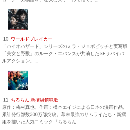
10.
ワールドブレイカー
「バイオハザード」シリーズのミラ・ジョボビッチと実写版
「美女と野獣」のルーク・エバンスが共演したSFサバイバ
ルアクション。...
11.
ちるらん 新撰組鎮魂歌
原作：梅村真也、作画：橋本エイジによる日本の漫画作品。
累計発行部数300万部突破。幕末最強のサムライたち・新撰
組を描いた人気コミック『ちるらん...