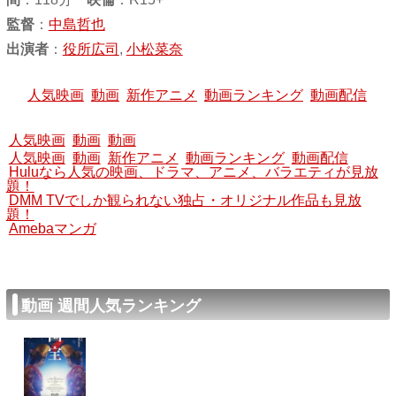
監督
：
中島哲也
出演者
：
役所広司
,
小松菜奈
人気映画
動画
新作アニメ
動画ランキング
動画配信
人気映画
動画
動画
人気映画
動画
新作アニメ
動画ランキング
動画配信
Huluなら人気の映画、ドラマ、アニメ、バラエティが見放
題！
DMM TVでしか観られない独占・オリジナル作品も見放
題！
Amebaマンガ
動画 週間人気ランキング