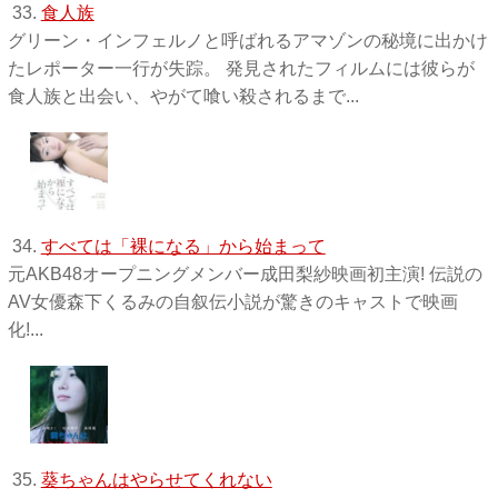
33.
食人族
グリーン・インフェルノと呼ばれるアマゾンの秘境に出かけ
たレポーター一行が失踪。 発見されたフィルムには彼らが
食人族と出会い、やがて喰い殺されるまで...
34.
すべては「裸になる」から始まって
元AKB48オープニングメンバー成田梨紗映画初主演! 伝説の
AV女優森下くるみの自叙伝小説が驚きのキャストで映画
化!...
35.
葵ちゃんはやらせてくれない