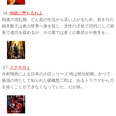
16.
地獄に堕ちるわよ
戦後の混乱期、どん底の生活から這い上がるため、若き日の
細木数子は夜の世界へ身を投じ、天性の才覚で20代にして銀
座で成功を収めるが、その裏では多くの裏切りや喪失を...
17.
イクサガミ
今村翔吾による日本の小説シリーズ 時は明治初期。かつて
最強の侍として知られた嵯峨愁二郎は、あるトラウマから刀
を抜くことができなくなっていた。だが病...