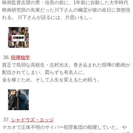
映画監督志望の男・信吾の前に、1年前に自殺した大学時代
映画研究部の先輩だった川下さんの幽霊が彼の命日に突然現
れる。 川下さんが語るには、片思いをし...
36.
喧嘩独学
貧乏で気弱な高校生・志村光太。巻き込まれた喧嘩の動画が
配信されてしまい、図らずも有名人に。
金を稼ぐため、そして人生を変えるため戦う。
37.
シャドウズ・エッジ
マカオで正体不明のサイバー犯罪集団の暗躍していた。 や