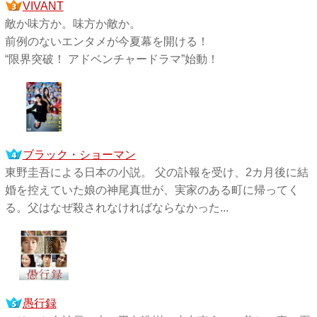
VIVANT
敵か味方か。味方か敵か。
前例のないエンタメが今夏幕を開ける！
“限界突破！ アドベンチャードラマ”始動！
ブラック・ショーマン
東野圭吾による日本の小説。 父の訃報を受け、2カ月後に結
婚を控えていた娘の神尾真世が、実家のある町に帰ってく
る。父はなぜ殺されなければならなかった...
愚行録