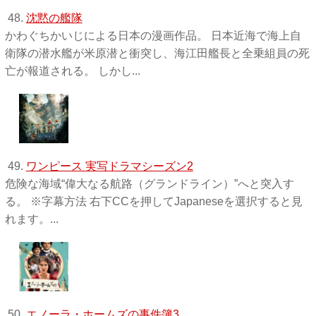
48.
沈黙の艦隊
かわぐちかいじによる日本の漫画作品。 日本近海で海上自
衛隊の潜水艦が米原潜と衝突し、海江田艦長と全乗組員の死
亡が報道される。 しかし...
49.
ワンピース 実写ドラマシーズン2
危険な海域“偉大なる航路（グランドライン）”へと突入す
る。 ※字幕方法 右下CCを押してJapaneseを選択すると見
れます。...
50.
エノーラ・ホームズの事件簿3