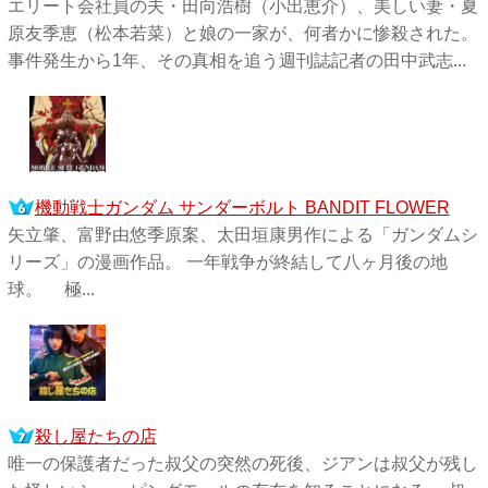
エリート会社員の夫・田向浩樹（小出恵介）、美しい妻・夏
原友季恵（松本若菜）と娘の一家が、何者かに惨殺された。
事件発生から1年、その真相を追う週刊誌記者の田中武志...
機動戦士ガンダム サンダーボルト BANDIT FLOWER
矢立肇、富野由悠季原案、太田垣康男作による「ガンダムシ
リーズ」の漫画作品。 一年戦争が終結して八ヶ月後の地
球。 極...
殺し屋たちの店
唯一の保護者だった叔父の突然の死後、ジアンは叔父が残し