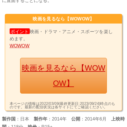
に直面することになる。
映画を見るなら【WOWOW】
ポイント
映画・ドラマ・アニメ・スポーツを楽し
めます。
WOWOW
映画を見るなら【WOW
OW】
本ページの情報は2022/03/09(最終更新日:2023/09/24)時点のも
のです。最新の配信状況は各サイトにてご確認ください。
製作国
：
日本
製作年
：2014年
公開
：2014年6月
上映時
間
：118分
映倫
：R15+