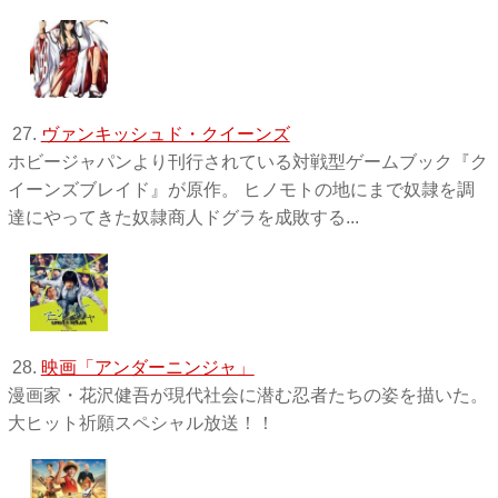
27.
ヴァンキッシュド・クイーンズ
ホビージャパンより刊行されている対戦型ゲームブック『ク
イーンズブレイド』が原作。 ヒノモトの地にまで奴隷を調
達にやってきた奴隷商人ドグラを成敗する...
28.
映画「アンダーニンジャ」
漫画家・花沢健吾が現代社会に潜む忍者たちの姿を描いた。
大ヒット祈願スペシャル放送！！