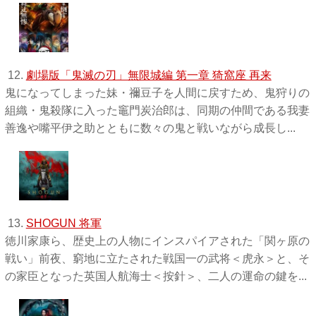
12.
劇場版「鬼滅の刃」無限城編 第一章 猗窩座 再来
鬼になってしまった妹・禰󠄀豆子を人間に戻すため、鬼狩りの
組織・鬼殺隊に入った竈門炭治郎は、同期の仲間である我妻
善逸や嘴平伊之助とともに数々の鬼と戦いながら成長し...
13.
SHOGUN 将軍
徳川家康ら、歴史上の人物にインスパイアされた「関ヶ原の
戦い」前夜、窮地に立たされた戦国一の武将＜虎永＞と、そ
の家臣となった英国人航海士＜按針＞、二人の運命の鍵を...