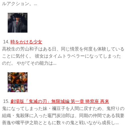
ルアクション。...
14.
時をかける少女
高校生の芳山和子はある日、同じ情景を何度も体験している
ことに気付く。 彼女はタイムトラベラーになってしまった
のだ。 やがてその能力は...
15.
劇場版「鬼滅の刃」無限城編 第一章 猗窩座 再来
鬼になってしまった妹・禰󠄀豆子を人間に戻すため、鬼狩りの
組織・鬼殺隊に入った竈門炭治郎は、同期の仲間である我妻
善逸や嘴平伊之助とともに数々の鬼と戦いながら成長し...