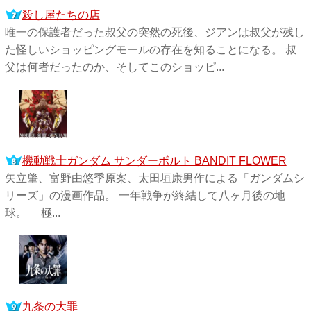
殺し屋たちの店
唯一の保護者だった叔父の突然の死後、ジアンは叔父が残し
た怪しいショッピングモールの存在を知ることになる。 叔
父は何者だったのか、そしてこのショッピ...
機動戦士ガンダム サンダーボルト BANDIT FLOWER
矢立肇、富野由悠季原案、太田垣康男作による「ガンダムシ
リーズ」の漫画作品。 一年戦争が終結して八ヶ月後の地
球。 極...
九条の大罪