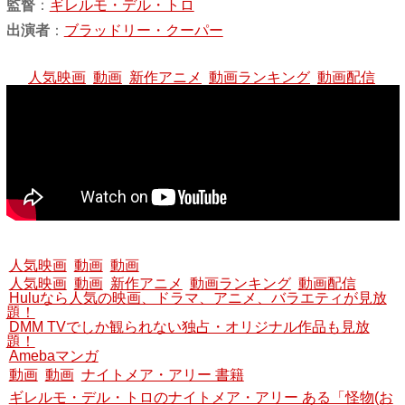
監督
：
ギレルモ・デル・トロ
出演者
：
ブラッドリー・クーパー
人気映画
動画
新作アニメ
動画ランキング
動画配信
人気映画
動画
動画
人気映画
動画
新作アニメ
動画ランキング
動画配信
Huluなら人気の映画、ドラマ、アニメ、バラエティが見放
題！
DMM TVでしか観られない独占・オリジナル作品も見放
題！
Amebaマンガ
動画
動画
ナイトメア・アリー 書籍
ギレルモ・デル・トロのナイトメア・アリー ある「怪物(お