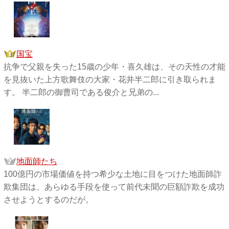
国宝
抗争で父親を失った15歳の少年・喜久雄は、その天性の才能
を見抜いた上方歌舞伎の大家・花井半二郎に引き取られま
す。 半二郎の御曹司である俊介と兄弟の...
地面師たち
100億円の市場価値を持つ希少な土地に目をつけた地面師詐
欺集団は、あらゆる手段を使って前代未聞の巨額詐欺を成功
させようとするのだが。