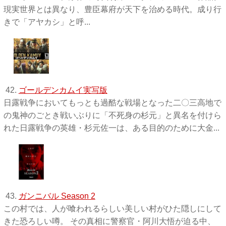
現実世界とは異なり、豊臣幕府が天下を治める時代。成り行
きで「アヤカシ」と呼...
42.
ゴールデンカムイ実写版
日露戦争においてもっとも過酷な戦場となった二〇三高地で
の鬼神のごとき戦いぶりに「不死身の杉元」と異名を付けら
れた日露戦争の英雄・杉元佐一は、ある目的のために大金...
43.
ガンニバル Season 2
この村では、人が喰われるらしい美しい村がひた隠しにして
きた恐ろしい噂。 その真相に警察官・阿川大悟が迫る中、