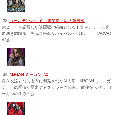
33.
ゴールデンカムイ-北海道刺青囚人争奪編
大ヒットを記録した映画版の続編となるドラマシリーズ版
血湧き肉躍る、埋蔵金争奪サバイバル・バトル！！ WOWO
W独 ...
34.
M3GAN ミーガン 2.0
良き友達となるように開発されたAI人形「M3GAN（ミーガ
ン）」の愛情が暴走するスリラーの続編。 前作から2年。 ミ
ーガンの生みの親...