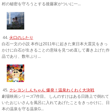
村の秘密を守ろうとする後藤家がついに一...
44.
火口のふたり
白石一文の小説 本作は2011年に起きた東日本大震災をきっ
かけに白石が生きることの意味を見つめ直して書き上げた作
品であり、数年ぶり...
45.
クレヨンしんちゃん 爆発！温泉わくわく大決戦
劇場映画シリーズ7作目。 しんのすけはある日路上で倒れて
いたおじいさんを風呂に入れてあげたことをきっかけに、日
本の温泉を守る温泉G...