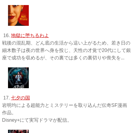
16.
地獄に堕ちるわよ
戦後の混乱期、どん底の生活から這い上がるため、若き日の
細木数子は夜の世界へ身を投じ、天性の才覚で20代にして銀
座で成功を収めるが、その裏では多くの裏切りや喪失を...
17.
七夕の国
岩明均による超能力とミステリーを取り込んだ伝奇SF漫画
作品。
Disney+にて実写ドラマが配信。