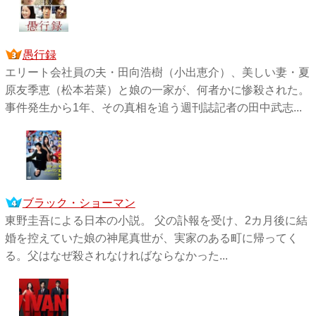
愚行録
エリート会社員の夫・田向浩樹（小出恵介）、美しい妻・夏
原友季恵（松本若菜）と娘の一家が、何者かに惨殺された。
事件発生から1年、その真相を追う週刊誌記者の田中武志...
ブラック・ショーマン
東野圭吾による日本の小説。 父の訃報を受け、2カ月後に結
婚を控えていた娘の神尾真世が、実家のある町に帰ってく
る。父はなぜ殺されなければならなかった...