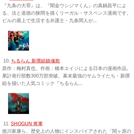
『九条の大罪』は、『闇金ウシジマくん』の真鍋昌平によ
る、法と道徳の狭間を描くリーガル・サスペンス漫画です。
ビルの屋上で生活する弁護士・九条間人が...
10.
ちるらん 新撰組鎮魂歌
原作：梅村真也、作画：橋本エイジによる日本の漫画作品。
累計発行部数300万部突破。幕末最強のサムライたち・新撰
組を描いた人気コミック『ちるらん...
11.
SHOGUN 将軍
徳川家康ら、歴史上の人物にインスパイアされた「関ヶ原の