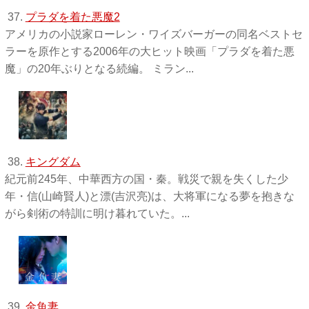
37.
プラダを着た悪魔2
アメリカの小説家ローレン・ワイズバーガーの同名ベストセ
ラーを原作とする2006年の大ヒット映画「プラダを着た悪
魔」の20年ぶりとなる続編。 ミラン...
38.
キングダム
紀元前245年、中華西方の国・秦。戦災で親を失くした少
年・信(山崎賢人)と漂(吉沢亮)は、大将軍になる夢を抱きな
がら剣術の特訓に明け暮れていた。...
39.
金魚妻