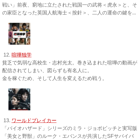
戦い」前夜、窮地に立たされた戦国一の武将＜虎永＞と、そ
の家臣となった英国人航海士＜按針＞、二人の運命の鍵を...
12.
喧嘩独学
貧乏で気弱な高校生・志村光太。巻き込まれた喧嘩の動画が
配信されてしまい、図らずも有名人に。
金を稼ぐため、そして人生を変えるため戦う。
13.
ワールドブレイカー
「バイオハザード」シリーズのミラ・ジョボビッチと実写版
「美女と野獣」のルーク・エバンスが共演したSFサバイバ