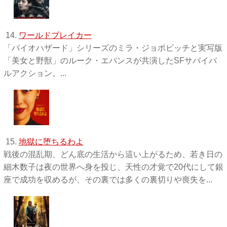
14.
ワールドブレイカー
「バイオハザード」シリーズのミラ・ジョボビッチと実写版
「美女と野獣」のルーク・エバンスが共演したSFサバイバ
ルアクション。...
15.
地獄に堕ちるわよ
戦後の混乱期、どん底の生活から這い上がるため、若き日の
細木数子は夜の世界へ身を投じ、天性の才覚で20代にして銀
座で成功を収めるが、その裏では多くの裏切りや喪失を...