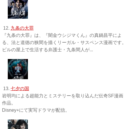
12.
九条の大罪
『九条の大罪』は、『闇金ウシジマくん』の真鍋昌平によ
る、法と道徳の狭間を描くリーガル・サスペンス漫画です。
ビルの屋上で生活する弁護士・九条間人が...
13.
七夕の国
岩明均による超能力とミステリーを取り込んだ伝奇SF漫画
作品。
Disney+にて実写ドラマが配信。