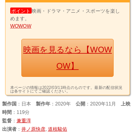
ポイント
映画・ドラマ・アニメ・スポーツを楽し
めます。
WOWOW
映画を見るなら【WOW
OW】
本ページの情報は2022/03/11時点のものです。最新の配信状況
は各サイトにてご確認ください。
製作国
：
日本
製作年
：2020年
公開
：2020年11月
上映
時間
：119分
監督
：
兼重淳
出演者
：
井ノ原快彦
,
道枝駿佑