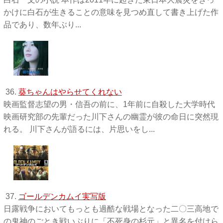
かけに白石が生きることの意味を見つめ直して書き上げた作
品であり、数年ぶり...
36.
葵ちゃんはやらせてくれない
映画監督志望の男・信吾の前に、1年前に自殺した大学時代
映画研究部の先輩だった川下さんの幽霊が彼の命日に突然現
れる。 川下さんが語るには、片思いをし...
37.
ゴールデンカムイ実写版
日露戦争においてもっとも過酷な戦場となった二〇三高地で
の鬼神のごとき戦いぶりに「不死身の杉元」と異名を付けら