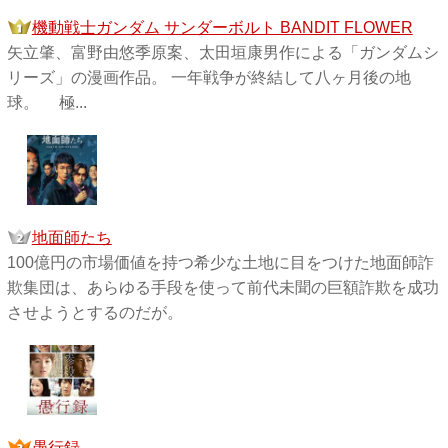
機動戦士ガンダム サンダーボルト BANDIT FLOWER
矢立肇、富野由悠季原案、太田垣康男作による「ガンダムシ
リーズ」の漫画作品。 一年戦争が終結して八ヶ月後の地
球。 極...
地面師たち
100億円の市場価値を持つ希少な土地に目をつけた地面師詐
欺集団は、あらゆる手段を使って前代未聞の巨額詐欺を成功
させようとするのだが。
愚行録