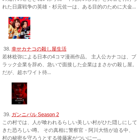
れた日露戦争の英雄・杉元佐一は、ある目的のために大金...
38.
幸せカナコの殺し屋生活
若林稔弥による日本の4コマ漫画作品。 主人公カナコは、ブ
ラック企業を辞め、急いで面接した企業はまさかの殺し屋。
だが、超ホワイト待...
39.
ガンニバル Season 2
この村では、人が喰われるらしい美しい村がひた隠しにして
きた恐ろしい噂。 その真相に警察官・阿川大悟が迫る中、
村の秘密を守ろうとする後藤家がついに一...