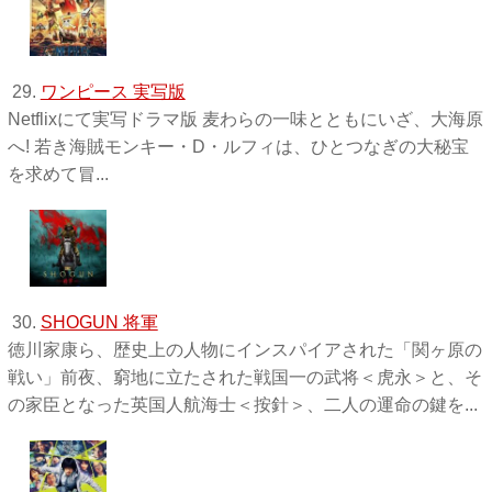
29.
ワンピース 実写版
Netflixにて実写ドラマ版 麦わらの一味とともにいざ、大海原
へ! 若き海賊モンキー・D・ルフィは、ひとつなぎの大秘宝
を求めて冒...
30.
SHOGUN 将軍
徳川家康ら、歴史上の人物にインスパイアされた「関ヶ原の
戦い」前夜、窮地に立たされた戦国一の武将＜虎永＞と、そ
の家臣となった英国人航海士＜按針＞、二人の運命の鍵を...