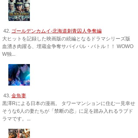
42.
ゴールデンカムイ-北海道刺青囚人争奪編
大ヒットを記録した映画版の続編となるドラマシリーズ版
血湧き肉躍る、埋蔵金争奪サバイバル・バトル！！ WOWO
W独 ...
43.
金魚妻
黒澤Rによる日本の漫画。 タワーマンションに住む一見幸せ
そうな6人の妻たちが「禁断の恋」に足を踏み入れるラブド
ラマです。...