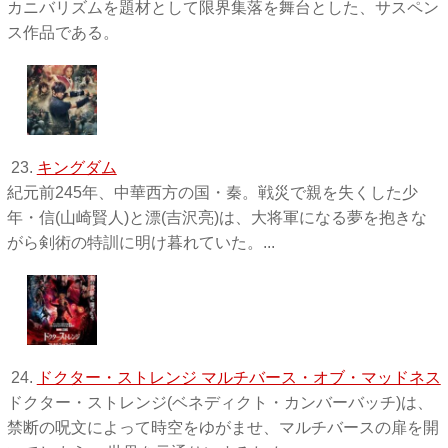
カニバリズムを題材として限界集落を舞台とした、サスペン
ス作品である。
23.
キングダム
紀元前245年、中華西方の国・秦。戦災で親を失くした少
年・信(山崎賢人)と漂(吉沢亮)は、大将軍になる夢を抱きな
がら剣術の特訓に明け暮れていた。...
24.
ドクター・ストレンジ マルチバース・オブ・マッドネス
ドクター・ストレンジ(ベネディクト・カンバーバッチ)は、
禁断の呪文によって時空をゆがませ、マルチバースの扉を開