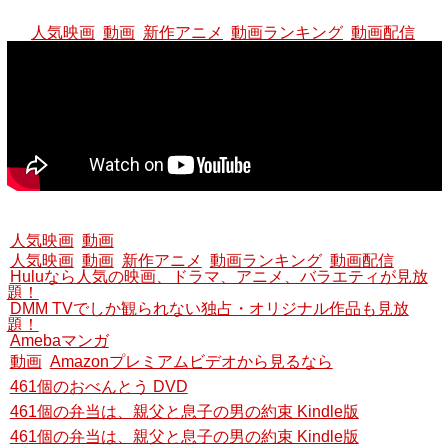
人気映画
動画
新作アニメ
動画ランキング
動画配信
人気映画
動画
人気映画
動画
新作アニメ
動画ランキング
動画配信
Huluなら人気の映画、ドラマ、アニメ、バラエティが見放
題！
DMM TVでしか観られない独占・オリジナル作品も見放
題！
Amebaマンガ
動画
Amazonプレミアムビデオから見るなら
461個のおべんとう DVD
461個の弁当は、親父と息子の男の約束 Kindle版
461個の弁当は、親父と息子の男の約束 Kindle版