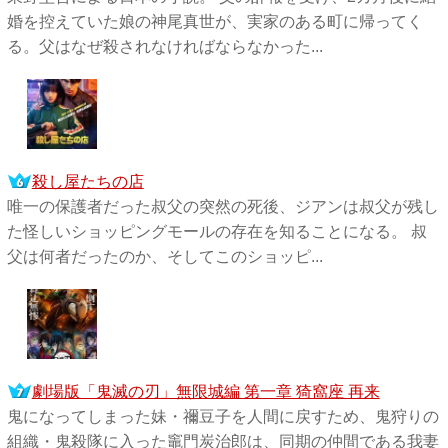
婚を控えていた娘の神尾真世が、実家のある町に帰ってく
る。父はなぜ殺されなければならなかった...
殺し屋たちの店
唯一の保護者だった叔父の突然の死後、ジアンは叔父が残し
た怪しいショッピングモールの存在を知ることになる。 叔
父は何者だったのか、そしてこのショッピ...
劇場版「鬼滅の刃」無限城編 第一章 猗窩座 再来
鬼になってしまった妹・禰󠄀豆子を人間に戻すため、鬼狩りの
組織・鬼殺隊に入った竈門炭治郎は、同期の仲間である我妻