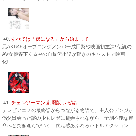
40.
すべては「裸になる」から始まって
元AKB48オープニングメンバー成田梨紗映画初主演! 伝説の
AV女優森下くるみの自叙伝小説が驚きのキャストで映画
化!...
41.
チェンソーマン 劇場版 レゼ編
テレビアニメの最終話からつながる物語で、主人公デンジが
偶然出会った謎の少女レゼに翻弄されながら、予測不能な運
命へと突き進んでいく、疾走感あふれるバトルアクション...