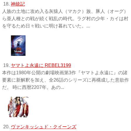
18.
神統記
人族の土地に攻め入る灰猿人（マカク）族、豚人（オーグ）
ら亜人種との戦が続く戦乱の時代。ラグ村の少年・カイは村
を守るため日々戦いに明け暮れていた。...
19.
ヤマトよ永遠に REBEL3199
本作は1980年公開の劇場映画第3作『ヤマトよ永遠に』の諸
要素に新解釈を加え、全26話のシリーズに再構成した意欲作
だ。 時に西暦2207年。あの...
20.
ヴァンキッシュド・クイーンズ