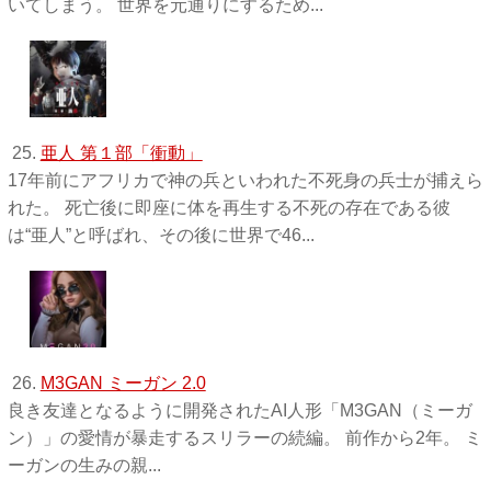
いてしまう。 世界を元通りにするため...
25.
亜人 第１部「衝動」
17年前にアフリカで神の兵といわれた不死身の兵士が捕えら
れた。 死亡後に即座に体を再生する不死の存在である彼
は“亜人”と呼ばれ、その後に世界で46...
26.
M3GAN ミーガン 2.0
良き友達となるように開発されたAI人形「M3GAN（ミーガ
ン）」の愛情が暴走するスリラーの続編。 前作から2年。 ミ
ーガンの生みの親...