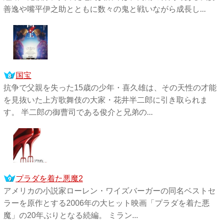
善逸や嘴平伊之助とともに数々の鬼と戦いながら成長し...
国宝
抗争で父親を失った15歳の少年・喜久雄は、その天性の才能
を見抜いた上方歌舞伎の大家・花井半二郎に引き取られま
す。 半二郎の御曹司である俊介と兄弟の...
プラダを着た悪魔2
アメリカの小説家ローレン・ワイズバーガーの同名ベストセ
ラーを原作とする2006年の大ヒット映画「プラダを着た悪
魔」の20年ぶりとなる続編。 ミラン...