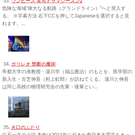
33.
ワンピース 実写ドラマシーズン2
危険な海域“偉大なる航路（グランドライン）”へと突入す
る。 ※字幕方法 右下CCを押してJapaneseを選択すると見
れます。...
34.
ガリレオ 禁断の魔術
帝都大学の准教授・湯川学（福山雅治）のもとを、医学部の
新入生・古芝伸吾（村上虹郎）が訪ねてくる。 湯川と伸吾
は同じ高校の物理研究会の先輩・後輩とい...
35.
火口のふたり
白石一文の小説 本作は2011年に起きた東日本大震災をきっ