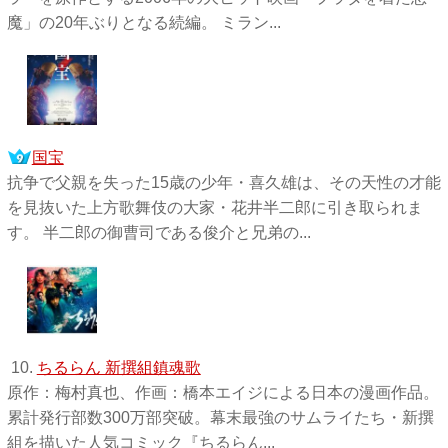
魔」の20年ぶりとなる続編。 ミラン...
国宝
抗争で父親を失った15歳の少年・喜久雄は、その天性の才能
を見抜いた上方歌舞伎の大家・花井半二郎に引き取られま
す。 半二郎の御曹司である俊介と兄弟の...
10.
ちるらん 新撰組鎮魂歌
原作：梅村真也、作画：橋本エイジによる日本の漫画作品。
累計発行部数300万部突破。幕末最強のサムライたち・新撰
組を描いた人気コミック『ちるらん...