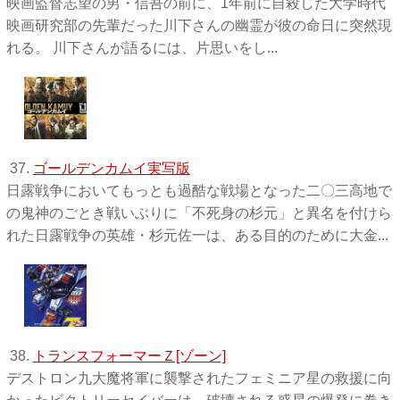
映画監督志望の男・信吾の前に、1年前に自殺した大学時代
映画研究部の先輩だった川下さんの幽霊が彼の命日に突然現
れる。 川下さんが語るには、片思いをし...
37.
ゴールデンカムイ実写版
日露戦争においてもっとも過酷な戦場となった二〇三高地で
の鬼神のごとき戦いぶりに「不死身の杉元」と異名を付けら
れた日露戦争の英雄・杉元佐一は、ある目的のために大金...
38.
トランスフォーマーＺ[ゾーン]
デストロン九大魔将軍に襲撃されたフェミニア星の救援に向