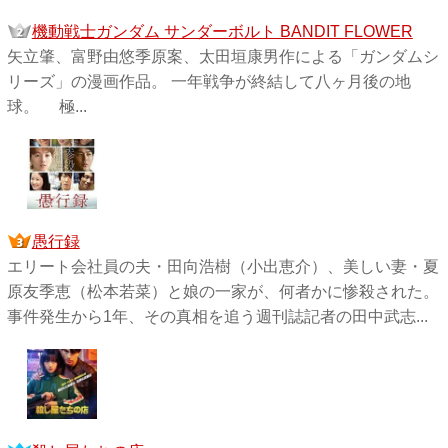
機動戦士ガンダム サンダーボルト BANDIT FLOWER
矢立肇、富野由悠季原案、太田垣康男作による「ガンダムシ
リーズ」の漫画作品。 一年戦争が終結して八ヶ月後の地
球。 極...
愚行録
エリート会社員の夫・田向浩樹（小出恵介）、美しい妻・夏
原友季恵（松本若菜）と娘の一家が、何者かに惨殺された。
事件発生から1年、その真相を追う週刊誌記者の田中武志...