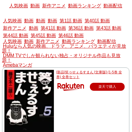
人気映画
動画
新作アニメ
動画ランキング
動画配信
人気映画
動画
動画
動画
第1話 動画
第40話 動画
新作アニメ
動画
第41話 動画
第36話 動画
第43話 動画
第44話 動画
第45話 動画
第46話 動画
人気映画
動画
新作アニメ
動画ランキング
動画配信
Huluなら人気の映画、ドラマ、アニメ、バラエティが見放
題！
DMM TVでしか観られない独占・オリジナル作品も見放
題！
Amebaマンガ
[新品]笑ゥせぇるすまん [文庫版] (1-5巻 全
巻) 全巻セット
楽天で購入