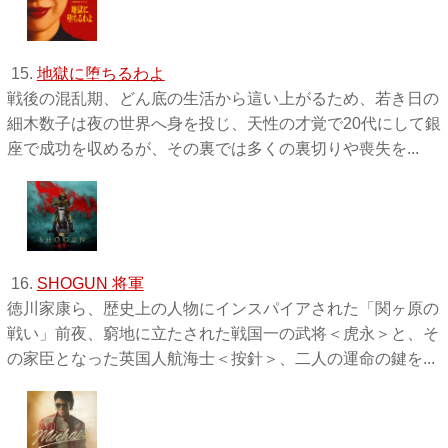
15.
地獄に堕ちるわよ
戦後の混乱期、どん底の生活から這い上がるため、若き日の
細木数子は夜の世界へ身を投じ、天性の才覚で20代にして銀
座で成功を収めるが、その裏では多くの裏切りや喪失を...
16.
SHOGUN 将軍
徳川家康ら、歴史上の人物にインスパイアされた「関ヶ原の
戦い」前夜、窮地に立たされた戦国一の武将＜虎永＞と、そ
の家臣となった英国人航海士＜按針＞、二人の運命の鍵を...