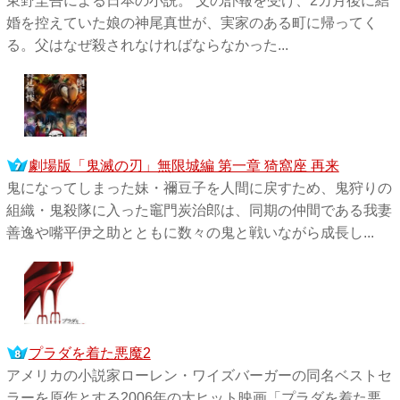
東野圭吾による日本の小説。 父の訃報を受け、2カ月後に結
婚を控えていた娘の神尾真世が、実家のある町に帰ってく
る。父はなぜ殺されなければならなかった...
劇場版「鬼滅の刃」無限城編 第一章 猗窩座 再来
鬼になってしまった妹・禰󠄀豆子を人間に戻すため、鬼狩りの
組織・鬼殺隊に入った竈門炭治郎は、同期の仲間である我妻
善逸や嘴平伊之助とともに数々の鬼と戦いながら成長し...
プラダを着た悪魔2
アメリカの小説家ローレン・ワイズバーガーの同名ベストセ
ラーを原作とする2006年の大ヒット映画「プラダを着た悪