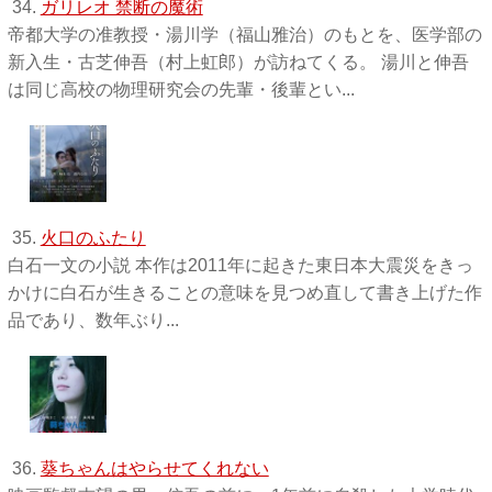
34.
ガリレオ 禁断の魔術
帝都大学の准教授・湯川学（福山雅治）のもとを、医学部の
新入生・古芝伸吾（村上虹郎）が訪ねてくる。 湯川と伸吾
は同じ高校の物理研究会の先輩・後輩とい...
35.
火口のふたり
白石一文の小説 本作は2011年に起きた東日本大震災をきっ
かけに白石が生きることの意味を見つめ直して書き上げた作
品であり、数年ぶり...
36.
葵ちゃんはやらせてくれない