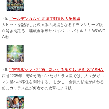
45.
ゴールデンカムイ-北海道刺青囚人争奪編
大ヒットを記録した映画版の続編となるドラマシリーズ版
血湧き肉躍る、埋蔵金争奪サバイバル・バトル！！ WOWO
W独 ...
46.
宇宙戦艦ヤマト2205 新たなる旅立ち 後章 -STASHA-
西暦2205年。寿命が近づいたガミラス星では、人々がガル
マン星への移住を開始する。 しかし、全員の移送が終わる
前にガミラス星が何者かの攻撃により破...