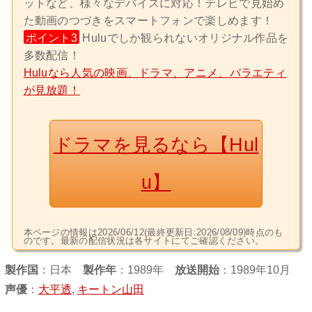
ットなど、様々なデバイスに対応！テレビで見始め
た動画のつづきをスマートフォンで楽しめます！
ポイント3
Huluでしか観られないオリジナル作品を
多数配信！
Huluなら人気の映画、ドラマ、アニメ、バラエティ
が見放題！
ドラマを見るなら【Hul
u】
本ページの情報は2026/06/12(最終更新日:2026/08/09)時点のも
のです。最新の配信状況は各サイトにてご確認ください。
製作国
：
日本
製作年
：1989年
放送開始
：1989年10月
声優
：
大平透
,
キートン山田