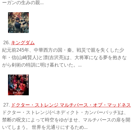
ーガンの生みの親...
26.
キングダム
紀元前245年、中華西方の国・秦。戦災で親を失くした少
年・信(山崎賢人)と漂(吉沢亮)は、大将軍になる夢を抱きな
がら剣術の特訓に明け暮れていた。...
27.
ドクター・ストレンジ マルチバース・オブ・マッドネス
ドクター・ストレンジ(ベネディクト・カンバーバッチ)は、
禁断の呪文によって時空をゆがませ、マルチバースの扉を開
いてしまう。 世界を元通りにするため...