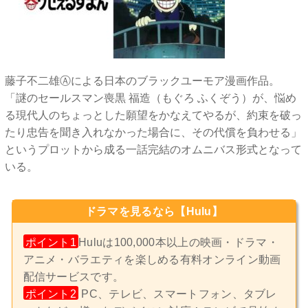
藤子不二雄Ⓐによる日本のブラックユーモア漫画作品。
「謎のセールスマン喪黒 福造（もぐろ ふくぞう）が、悩め
る現代人のちょっとした願望をかなえてやるが、約束を破っ
たり忠告を聞き入れなかった場合に、その代償を負わせる」
というプロットから成る一話完結のオムニバス形式となって
いる。
ドラマを見るなら【Hulu】
ポイント1
Huluは100,000本以上の映画・ドラマ・
アニメ・バラエティを楽しめる有料オンライン動画
配信サービスです。
ポイント2
PC、テレビ、スマートフォン、タブレ