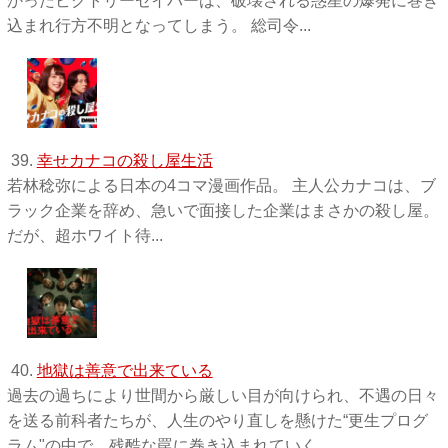
かったビクトリーセイバーは、破壊される惑星の爆発に巻き
込まれ行方不明となってしまう。 総司令...
39.
幸せカナコの殺し屋生活
若林稔弥による日本の4コマ漫画作品。 主人公カナコは、ブ
ラック企業を辞め、急いで面接した企業はまさかの殺し屋。
だが、超ホワイト待...
40.
地獄は善意で出来ている
過去の過ちにより世間から厳しい目が向けられ、不遇の日々
を送る前科者たちが、人生のやり直しを懸けた“更生プログ
ラム"の中で、残酷な罠に巻き込まれていく。...