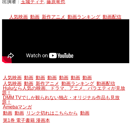
出演者
：
玉城ティナ
,
藤原竜也
人気映画
動画
新作アニメ
動画ランキング
動画配信
人気映画
動画
動画
動画
動画
動画
動画
人気映画
動画
新作アニメ
動画ランキング
動画配信
Huluなら人気の映画、ドラマ、アニメ、バラエティが見放
題！
DMM TVでしか観られない独占・オリジナル作品も見放
題！
Amebaマンガ
動画
動画
リンク切れはこちらから
動画
第1巻 電子書籍 漫画本