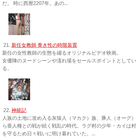
だ。 時に西暦2207年。あの...
21.
新任女教師 青き性の時限装置
新任の女性教師の生態を綴るオリジナルビデオ映画。
女優陣のヌードシーンや濡れ場をセールスポイントとしてい
る。
22.
神統記
人族の土地に攻め入る灰猿人（マカク）族、豚人（オーグ）
ら亜人種との戦が続く戦乱の時代。ラグ村の少年・カイは村
を守るため日々戦いに明け暮れていた。...