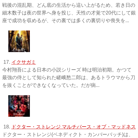
戦後の混乱期、どん底の生活から這い上がるため、若き日の
細木数子は夜の世界へ身を投じ、天性の才覚で20代にして銀
座で成功を収めるが、その裏では多くの裏切りや喪失を...
17.
イクサガミ
今村翔吾による日本の小説シリーズ 時は明治初期。かつて
最強の侍として知られた嵯峨愁二郎は、あるトラウマから刀
を抜くことができなくなっていた。だが病...
18.
ドクター・ストレンジ マルチバース・オブ・マッドネス
ドクター・ストレンジ(ベネディクト・カンバーバッチ)は、