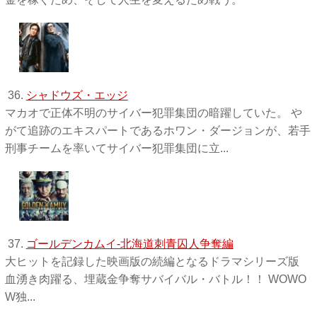
36.
シャドウズ・エッジ
マカオで正体不明のサイバー犯罪集団の暗躍していた。 や
がて追跡のエキスパートであるホワン・ダージョンが、若手
刑事チームを率いてサイバー犯罪集団に立...
37.
ゴールデンカムイ-北海道刺青囚人争奪編
大ヒットを記録した映画版の続編となるドラマシリーズ版
血湧き肉躍る、埋蔵金争奪サバイバル・バトル！！ WOWO
W独 ...