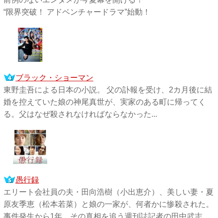
“限界突破！ アドベンチャードラマ”始動！
ブラック・ショーマン
東野圭吾による日本の小説。 父の訃報を受け、2カ月後に結
婚を控えていた娘の神尾真世が、実家のある町に帰ってく
る。父はなぜ殺されなければならなかった...
愚行録
エリート会社員の夫・田向浩樹（小出恵介）、美しい妻・夏
原友季恵（松本若菜）と娘の一家が、何者かに惨殺された。
事件発生から1年、その真相を追う週刊誌記者の田中武志...