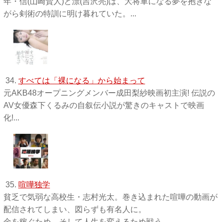
年・信(山崎賢人)と漂(吉沢亮)は、大将軍になる夢を抱きな
がら剣術の特訓に明け暮れていた。...
34.
すべては「裸になる」から始まって
元AKB48オープニングメンバー成田梨紗映画初主演! 伝説の
AV女優森下くるみの自叙伝小説が驚きのキャストで映画
化!...
35.
喧嘩独学
貧乏で気弱な高校生・志村光太。巻き込まれた喧嘩の動画が
配信されてしまい、図らずも有名人に。
金を稼ぐため、そして人生を変えるため戦う。