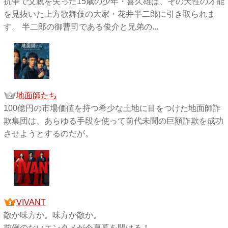
抗争で父親を失った15歳の少年・喜久雄は、その天性の才能
を見抜いた上方歌舞伎の大家・花井半二郎に引き取られま
す。 半二郎の御曹司である俊介と兄弟の...
地面師たち
100億円の市場価値を持つ希少な土地に目をつけた地面師詐
欺集団は、あらゆる手段を使って前代未聞の巨額詐欺を成功
させようとするのだが。
VIVANT
敵か味方か。味方か敵か。
前例のないエンタメが今夏幕を開ける！