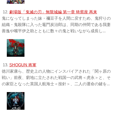
12.
劇場版「鬼滅の刃」無限城編 第一章 猗窩座 再来
鬼になってしまった妹・禰󠄀豆子を人間に戻すため、鬼狩りの
組織・鬼殺隊に入った竈門炭治郎は、同期の仲間である我妻
善逸や嘴平伊之助とともに数々の鬼と戦いながら成長し...
13.
SHOGUN 将軍
徳川家康ら、歴史上の人物にインスパイアされた「関ヶ原の
戦い」前夜、窮地に立たされた戦国一の武将＜虎永＞と、そ
の家臣となった英国人航海士＜按針＞、二人の運命の鍵を...