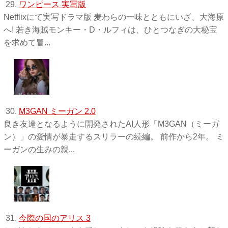
29.
ワンピース 実写版
Netflixにて実写ドラマ版 麦わらの一味とともにいざ、大海原
へ! 若き海賊モンキー・D・ルフィは、ひとつなぎの大秘宝
を求めて冒...
30.
M3GAN ミーガン 2.0
良き友達となるように開発されたAI人形「M3GAN（ミーガ
ン）」の愛情が暴走するスリラーの続編。 前作から2年。 ミ
ーガンの生みの親...
31.
今際の国のアリス 3