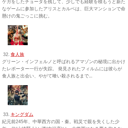
ケガをしたチョータを残して、少しでも経験を積もうと新た
なゲームに参加したアリスとカルベは、巨大マンションで命
懸けの鬼ごっこに挑む。
32.
食人族
グリーン・インフェルノと呼ばれるアマゾンの秘境に出かけ
たレポーター一行が失踪。 発見されたフィルムには彼らが
食人族と出会い、やがて喰い殺されるまで...
33.
キングダム
紀元前245年、中華西方の国・秦。戦災で親を失くした少