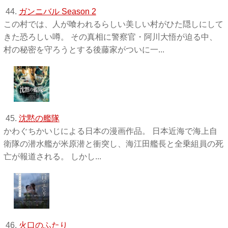
44.
ガンニバル Season 2
この村では、人が喰われるらしい美しい村がひた隠しにして
きた恐ろしい噂。 その真相に警察官・阿川大悟が迫る中、
村の秘密を守ろうとする後藤家がついに一...
45.
沈黙の艦隊
かわぐちかいじによる日本の漫画作品。 日本近海で海上自
衛隊の潜水艦が米原潜と衝突し、海江田艦長と全乗組員の死
亡が報道される。 しかし...
46.
火口のふたり