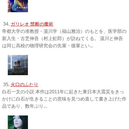
34.
ガリレオ 禁断の魔術
帝都大学の准教授・湯川学（福山雅治）のもとを、医学部の
新入生・古芝伸吾（村上虹郎）が訪ねてくる。 湯川と伸吾
は同じ高校の物理研究会の先輩・後輩とい...
35.
火口のふたり
白石一文の小説 本作は2011年に起きた東日本大震災をきっ
かけに白石が生きることの意味を見つめ直して書き上げた作
品であり、数年ぶり...