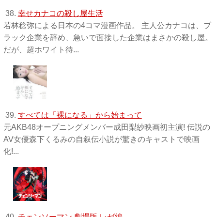
38.
幸せカナコの殺し屋生活
若林稔弥による日本の4コマ漫画作品。 主人公カナコは、ブ
ラック企業を辞め、急いで面接した企業はまさかの殺し屋。
だが、超ホワイト待...
39.
すべては「裸になる」から始まって
元AKB48オープニングメンバー成田梨紗映画初主演! 伝説の
AV女優森下くるみの自叙伝小説が驚きのキャストで映画
化!...
40.
チェンソーマン 劇場版 レゼ編