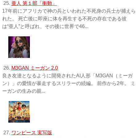
25.
亜人 第１部「衝動」
17年前にアフリカで神の兵といわれた不死身の兵士が捕えら
れた。 死亡後に即座に体を再生する不死の存在である彼
は“亜人”と呼ばれ、その後に世界で46...
26.
M3GAN ミーガン 2.0
良き友達となるように開発されたAI人形「M3GAN（ミーガ
ン）」の愛情が暴走するスリラーの続編。 前作から2年。 ミ
ーガンの生みの親...
27.
ワンピース 実写版