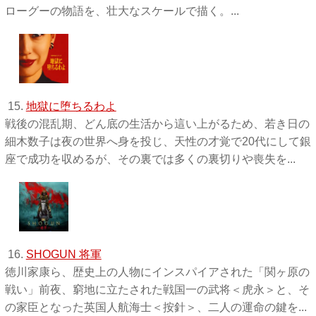
ローグーの物語を、壮大なスケールで描く。...
15.
地獄に堕ちるわよ
戦後の混乱期、どん底の生活から這い上がるため、若き日の
細木数子は夜の世界へ身を投じ、天性の才覚で20代にして銀
座で成功を収めるが、その裏では多くの裏切りや喪失を...
16.
SHOGUN 将軍
徳川家康ら、歴史上の人物にインスパイアされた「関ヶ原の
戦い」前夜、窮地に立たされた戦国一の武将＜虎永＞と、そ
の家臣となった英国人航海士＜按針＞、二人の運命の鍵を...