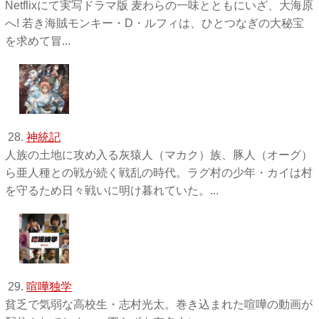
Netflixにて実写ドラマ版 麦わらの一味とともにいざ、大海原
へ! 若き海賊モンキー・D・ルフィは、ひとつなぎの大秘宝
を求めて冒...
28.
神統記
人族の土地に攻め入る灰猿人（マカク）族、豚人（オーグ）
ら亜人種との戦が続く戦乱の時代。ラグ村の少年・カイは村
を守るため日々戦いに明け暮れていた。...
29.
喧嘩独学
貧乏で気弱な高校生・志村光太。巻き込まれた喧嘩の動画が