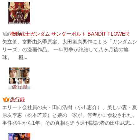
機動戦士ガンダム サンダーボルト BANDIT FLOWER
矢立肇、富野由悠季原案、太田垣康男作による「ガンダムシ
リーズ」の漫画作品。 一年戦争が終結して八ヶ月後の地
球。 極...
愚行録
エリート会社員の夫・田向浩樹（小出恵介）、美しい妻・夏
原友季恵（松本若菜）と娘の一家が、何者かに惨殺された。
事件発生から1年、その真相を追う週刊誌記者の田中武志...