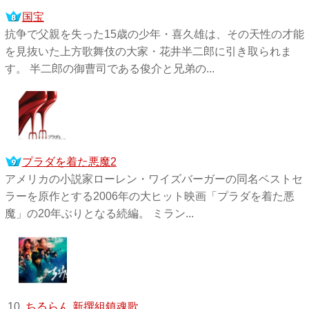
国宝
抗争で父親を失った15歳の少年・喜久雄は、その天性の才能
を見抜いた上方歌舞伎の大家・花井半二郎に引き取られま
す。 半二郎の御曹司である俊介と兄弟の...
プラダを着た悪魔2
アメリカの小説家ローレン・ワイズバーガーの同名ベストセ
ラーを原作とする2006年の大ヒット映画「プラダを着た悪
魔」の20年ぶりとなる続編。 ミラン...
10.
ちるらん 新撰組鎮魂歌