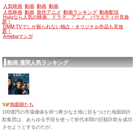
人気映画
動画
動画
動画
人気映画
動画
新作アニメ
動画ランキング
動画配信
Huluなら人気の映画、ドラマ、アニメ、バラエティが見放
題！
DMM TVでしか観られない独占・オリジナル作品も見放
題！
Amebaマンガ
動画 週間人気ランキング
地面師たち
100億円の市場価値を持つ希少な土地に目をつけた地面師詐
欺集団は、あらゆる手段を使って前代未聞の巨額詐欺を成功
させようとするのだが。