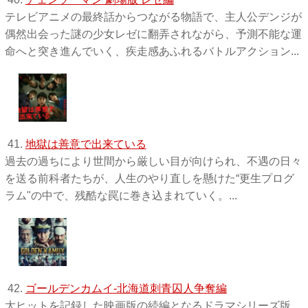
テレビアニメの最終話からつながる物語で、主人公デンジが
偶然出会った謎の少女レゼに翻弄されながら、予測不能な運
命へと突き進んでいく、疾走感あふれるバトルアクション...
41.
地獄は善意で出来ている
過去の過ちにより世間から厳しい目が向けられ、不遇の日々
を送る前科者たちが、人生のやり直しを懸けた“更生プログ
ラム"の中で、残酷な罠に巻き込まれていく。...
42.
ゴールデンカムイ-北海道刺青囚人争奪編
大ヒットを記録した映画版の続編となるドラマシリーズ版