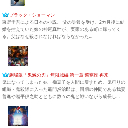
ブラック・ショーマン
東野圭吾による日本の小説。 父の訃報を受け、2カ月後に結
婚を控えていた娘の神尾真世が、実家のある町に帰ってく
る。父はなぜ殺されなければならなかった...
劇場版「鬼滅の刃」無限城編 第一章 猗窩座 再来
鬼になってしまった妹・禰󠄀豆子を人間に戻すため、鬼狩りの
組織・鬼殺隊に入った竈門炭治郎は、同期の仲間である我妻
善逸や嘴平伊之助とともに数々の鬼と戦いながら成長し...