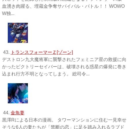
血湧き肉躍る、埋蔵金争奪サバイバル・バトル！！ WOWO
W独 ...
43.
トランスフォーマーＺ[ゾーン]
デストロン九大魔将軍に襲撃されたフェミニア星の救援に向
かったビクトリーセイバーは、破壊される惑星の爆発に巻き
込まれ行方不明となってしまう。 総司令...
44.
金魚妻
黒澤Rによる日本の漫画。 タワーマンションに住む一見幸せ
そうな6人の妻たちが「禁断の恋」に足を踏み入れるラブド