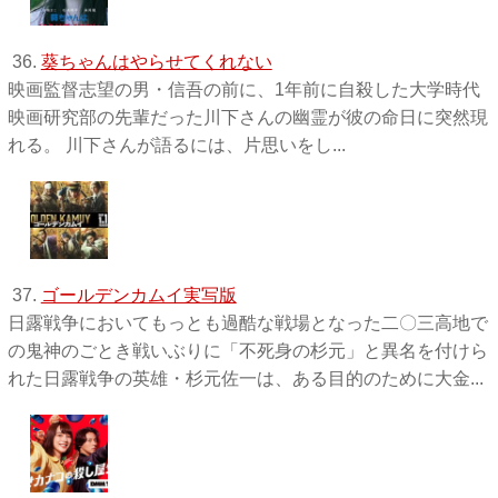
36.
葵ちゃんはやらせてくれない
映画監督志望の男・信吾の前に、1年前に自殺した大学時代
映画研究部の先輩だった川下さんの幽霊が彼の命日に突然現
れる。 川下さんが語るには、片思いをし...
37.
ゴールデンカムイ実写版
日露戦争においてもっとも過酷な戦場となった二〇三高地で
の鬼神のごとき戦いぶりに「不死身の杉元」と異名を付けら
れた日露戦争の英雄・杉元佐一は、ある目的のために大金...