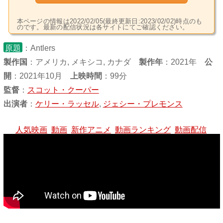
本ページの情報は2022/02/05(最終更新日:2023/02/02)時点のも
のです。最新の配信状況は各サイトにてご確認ください。
原題
：Antlers
製作国
：
アメリカ
,
メキシコ
,
カナダ
製作年
：2021年
公
開
：2021年10月
上映時間
：99分
監督
：
スコット・クーパー
出演者
：
ケリー・ラッセル
,
ジェシー・プレモンス
人気映画
動画
新作アニメ
動画ランキング
動画配信