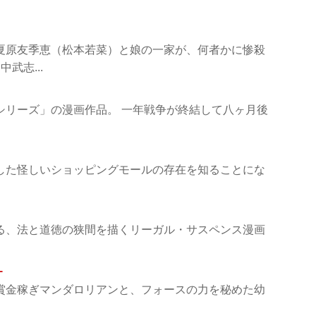
夏原友季恵（松本若菜）と娘の一家が、何者かに惨殺
武志...
シリーズ」の漫画作品。 一年戦争が終結して八ヶ月後
した怪しいショッピングモールの存在を知ることにな
る、法と道徳の狭間を描くリーガル・サスペンス漫画
ー
賞金稼ぎマンダロリアンと、フォースの力を秘めた幼