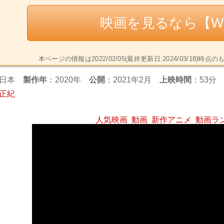
映画を見るなら【W
本ページの情報は2022/02/05(最終更新日:2024/03/1
日本
製作年
：2020年
公開
：2021年2月
上映時間
：53分
正紀
人気映画
動画
新作アニメ
動画ラ