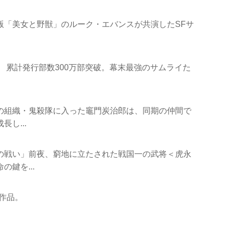
版「美女と野獣」のルーク・エバンスが共演したSFサ
 累計発行部数300万部突破。幕末最強のサムライた
りの組織・鬼殺隊に入った竈門炭治郎は、同期の仲間で
し...
の戦い」前夜、窮地に立たされた戦国一の武将＜虎永
鍵を...
作品。