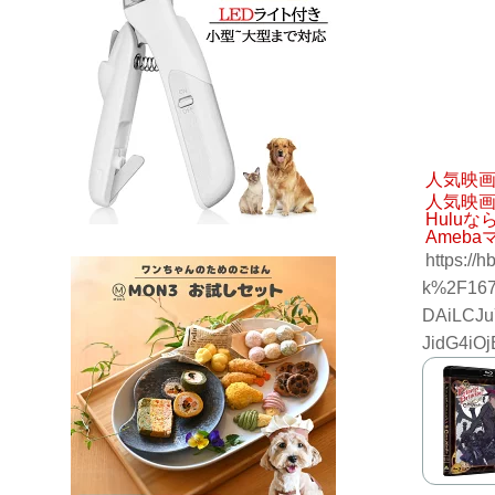
人気映
人気映
Hulu
Ameba
https://
k%2F167
DAiLCJu
JidG4iO