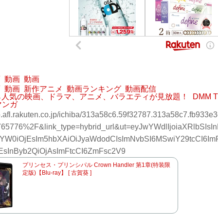
画
動画
動画
画
動画
新作アニメ
動画ランキング
動画配信
なら人気の映画、ドラマ、アニメ、バラエティが見放題！
DMM
マンガ
hb.afl.rakuten.co.jp/ichiba/313a58c6.59f32787.313a58c7.fb9
65776%2F&link_type=hybrid_url&ut=eyJwYWdlIjoiaXRlbSIs
YW0iOjEsIm5hbXAiOiJyaWdodCIsImNvbSI6MSwiY29tcCI6ImR
jEsInByb2QiOjAsImFtcCI6ZmFsc2V9
プリンセス・プリンシパル Crown Handler 第1章(特装限
定版)【Blu-ray】 [ 古賀葵 ]