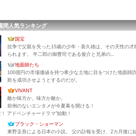
 週間人気ランキング
国宝
抗争で父親を失った15歳の少年・喜久雄は、その天性の
られます。 半二郎の御曹司である俊介と兄弟の...
地面師たち
100億円の市場価値を持つ希少な土地に目をつけた地面師
欺を成功させようとするのだが。
VIVANT
敵か味方か。味方か敵か。
前例のないエンタメが今夏幕を開ける！
破！ アドベンチャードラマ”始動！
ブラック・ショーマン
東野圭吾による日本の小説。 父の訃報を受け、2カ月後に