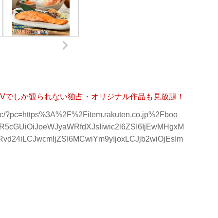
 TVでしか観られない独占・オリジナル作品も見放題！
33e3c/?pc=https%3A%2F%2Fitem.rakuten.co.jp%2Fboo
InR5cGUiOiJoeWJyaWRfdXJsIiwic2l6ZSI6IjEwMHgxM
vd24iLCJwcmljZSI6MCwiYm9yIjoxLCJjb2wiOjEsIm