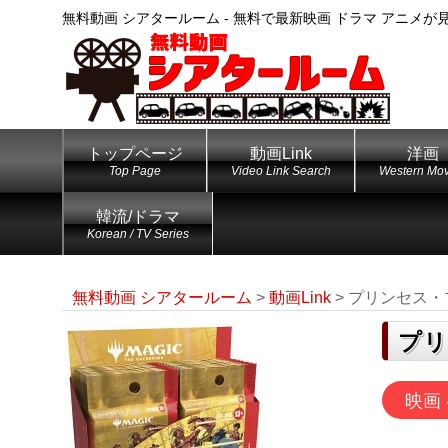
無料動画 シアタールーム - 無料で最新映画 ドラマ アニメが
トップページ
動画Link
洋画
Top Page
Video Link Search
Western Mov
韓流/ドラマ
Korean / TV Series
無料動画 シアタールーム
>
動画Link
>
プリンセス・プリ
プリ
映画