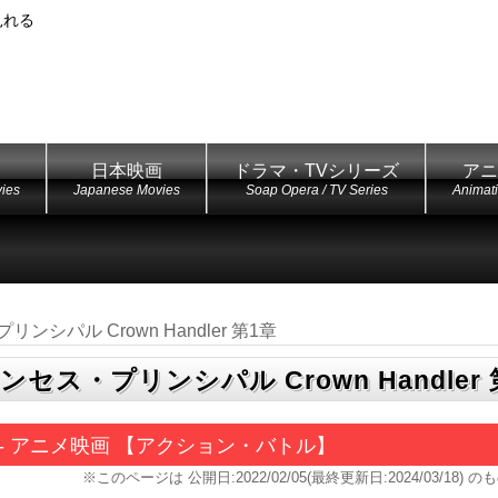
見れる
日本映画
ドラマ・TVシリーズ
アニ
ies
Japanese Movies
Soap Opera / TV Series
Animat
ンシパル Crown Handler 第1章
ンセス・プリンシパル Crown Handler 
 - アニメ映画 【アクション・バトル】
※このページは
公開日:2022/02/05(最終更新日:2024/03/18)
のも