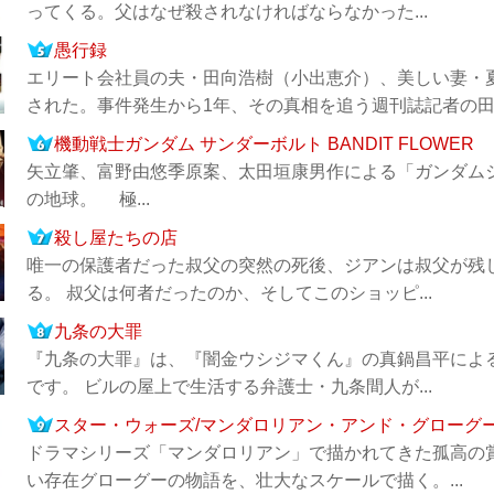
ってくる。父はなぜ殺されなければならなかった...
愚行録
エリート会社員の夫・田向浩樹（小出恵介）、美しい妻・
された。事件発生から1年、その真相を追う週刊誌記者の田中
機動戦士ガンダム サンダーボルト BANDIT FLOWER
矢立肇、富野由悠季原案、太田垣康男作による「ガンダム
の地球。 極...
殺し屋たちの店
唯一の保護者だった叔父の突然の死後、ジアンは叔父が残
る。 叔父は何者だったのか、そしてこのショッピ...
九条の大罪
『九条の大罪』は、『闇金ウシジマくん』の真鍋昌平によ
です。 ビルの屋上で生活する弁護士・九条間人が...
スター・ウォーズ/マンダロリアン・アンド・グローグ
ドラマシリーズ「マンダロリアン」で描かれてきた孤高の
い存在グローグーの物語を、壮大なスケールで描く。...