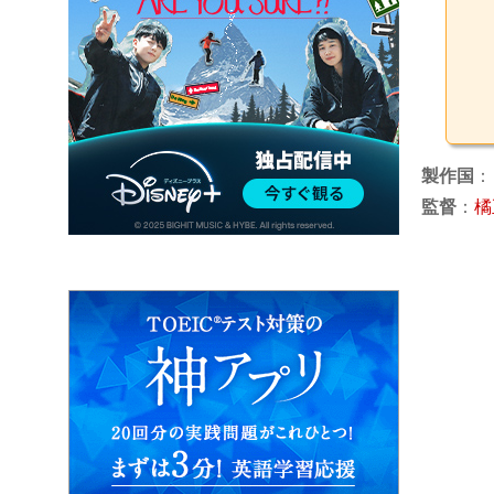
製作国
：
監督
：
橘