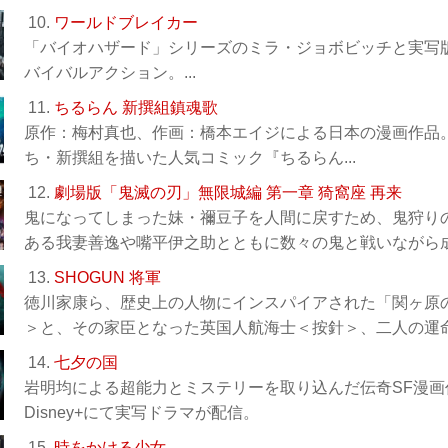
10.
ワールドブレイカー
「バイオハザード」シリーズのミラ・ジョボビッチと実写
バイバルアクション。...
11.
ちるらん 新撰組鎮魂歌
原作：梅村真也、作画：橋本エイジによる日本の漫画作品。
ち・新撰組を描いた人気コミック『ちるらん...
12.
劇場版「鬼滅の刃」無限城編 第一章 猗窩座 再来
鬼になってしまった妹・禰󠄀豆子を人間に戻すため、鬼狩
ある我妻善逸や嘴平伊之助とともに数々の鬼と戦いながら成長
13.
SHOGUN 将軍
徳川家康ら、歴史上の人物にインスパイアされた「関ヶ原
＞と、その家臣となった英国人航海士＜按針＞、二人の運命の
14.
七夕の国
岩明均による超能力とミステリーを取り込んだ伝奇SF漫画
Disney+にて実写ドラマが配信。
15.
時をかける少女