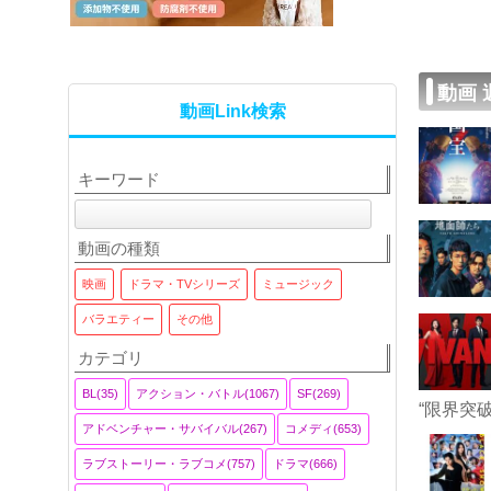
動画
動画Link検索
キーワード
動画の種類
映画
ドラマ・TVシリーズ
ミュージック
バラエティー
その他
カテゴリ
BL(35)
アクション・バトル(1067)
SF(269)
“限界突
アドベンチャー・サバイバル(267)
コメディ(653)
ラブストーリー・ラブコメ(757)
ドラマ(666)