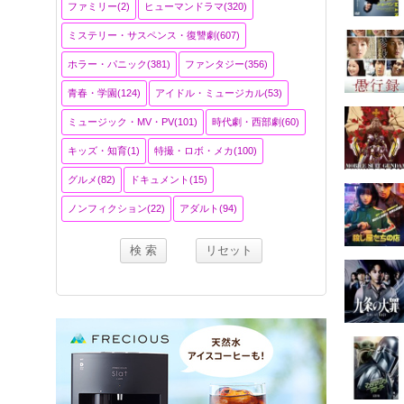
ファミリー(2)
ヒューマンドラマ(320)
ミステリー・サスペンス・復讐劇(607)
ホラー・パニック(381)
ファンタジー(356)
青春・学園(124)
アイドル・ミュージカル(53)
ミュージック・MV・PV(101)
時代劇・西部劇(60)
キッズ・知育(1)
特撮・ロボ・メカ(100)
グルメ(82)
ドキュメント(15)
ノンフィクション(22)
アダルト(94)