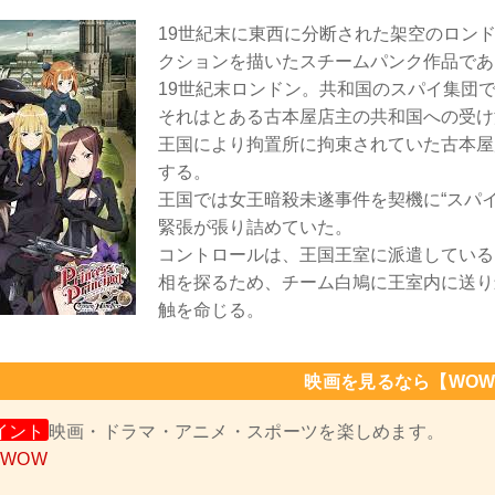
19世紀末に東西に分断された架空のロン
クションを描いたスチームパンク作品であ
19世紀末ロンドン。共和国のスパイ集団
それはとある古本屋店主の共和国への受け
王国により拘置所に拘束されていた古本屋
する。
王国では女王暗殺未遂事件を契機に“スパ
緊張が張り詰めていた。
コントロールは、王国王室に派遣している
相を探るため、チーム白鳩に王室内に送り
触を命じる。
映画を見るなら【WOW
イント
映画・ドラマ・アニメ・スポーツを楽しめます。
OWOW