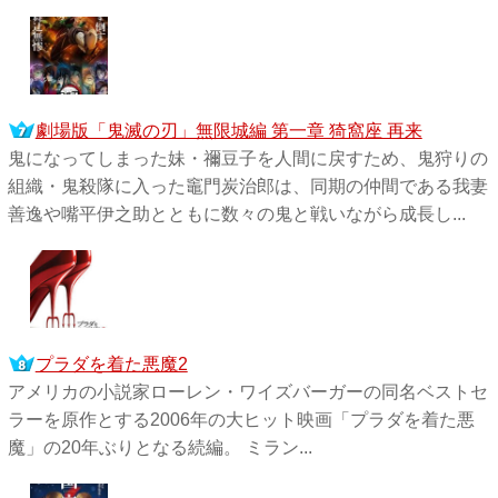
劇場版「鬼滅の刃」無限城編 第一章 猗窩座 再来
鬼になってしまった妹・禰󠄀豆子を人間に戻すため、鬼狩りの
組織・鬼殺隊に入った竈門炭治郎は、同期の仲間である我妻
善逸や嘴平伊之助とともに数々の鬼と戦いながら成長し...
プラダを着た悪魔2
アメリカの小説家ローレン・ワイズバーガーの同名ベストセ
ラーを原作とする2006年の大ヒット映画「プラダを着た悪
魔」の20年ぶりとなる続編。 ミラン...