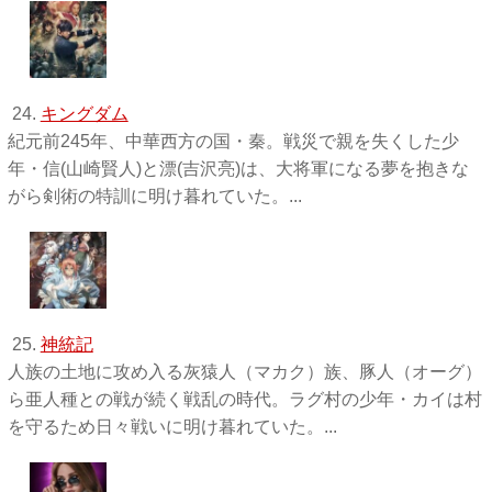
24.
キングダム
紀元前245年、中華西方の国・秦。戦災で親を失くした少
年・信(山崎賢人)と漂(吉沢亮)は、大将軍になる夢を抱きな
がら剣術の特訓に明け暮れていた。...
25.
神統記
人族の土地に攻め入る灰猿人（マカク）族、豚人（オーグ）
ら亜人種との戦が続く戦乱の時代。ラグ村の少年・カイは村
を守るため日々戦いに明け暮れていた。...