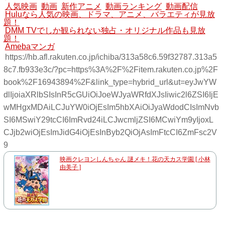
人気映画
動画
新作アニメ
動画ランキング
動画配信
Huluなら人気の映画、ドラマ、アニメ、バラエティが見放
題！
DMM TVでしか観られない独占・オリジナル作品も見放
題！
Amebaマンガ
https://hb.afl.rakuten.co.jp/ichiba/313a58c6.59f32787.313a5
8c7.fb933e3c/?pc=https%3A%2F%2Fitem.rakuten.co.jp%2F
book%2F16943894%2F&link_type=hybrid_url&ut=eyJwYW
dlIjoiaXRlbSIsInR5cGUiOiJoeWJyaWRfdXJsIiwic2l6ZSI6IjE
wMHgxMDAiLCJuYW0iOjEsIm5hbXAiOiJyaWdodCIsImNvb
SI6MSwiY29tcCI6ImRvd24iLCJwcmljZSI6MCwiYm9yIjoxL
CJjb2wiOjEsImJidG4iOjEsInByb2QiOjAsImFtcCI6ZmFsc2V
9
映画クレヨンしんちゃん 謎メキ！花の天カス学園 [ 小林
由美子 ]