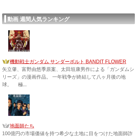
動画 週間人気ランキング
機動戦士ガンダム サンダーボルト BANDIT FLOWER
矢立肇、富野由悠季原案、太田垣康男作による「ガンダムシ
リーズ」の漫画作品。 一年戦争が終結して八ヶ月後の地
球。 極...
地面師たち
100億円の市場価値を持つ希少な土地に目をつけた地面師詐