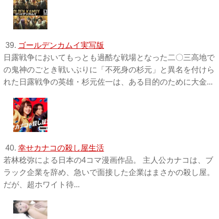
39.
ゴールデンカムイ実写版
日露戦争においてもっとも過酷な戦場となった二〇三高地で
の鬼神のごとき戦いぶりに「不死身の杉元」と異名を付けら
れた日露戦争の英雄・杉元佐一は、ある目的のために大金...
40.
幸せカナコの殺し屋生活
若林稔弥による日本の4コマ漫画作品。 主人公カナコは、ブ
ラック企業を辞め、急いで面接した企業はまさかの殺し屋。
だが、超ホワイト待...