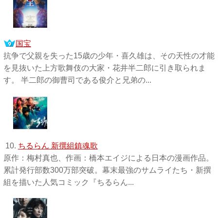
国宝
抗争で父親を失った15歳の少年・喜久雄は、その天性の才能
を見抜いた上方歌舞伎の大家・花井半二郎に引き取られま
す。 半二郎の御曹司である俊介と兄弟の...
10.
ちるらん 新撰組鎮魂歌
原作：梅村真也、作画：橋本エイジによる日本の漫画作品。
累計発行部数300万部突破。幕末最強のサムライたち・新撰
組を描いた人気コミック『ちるらん...