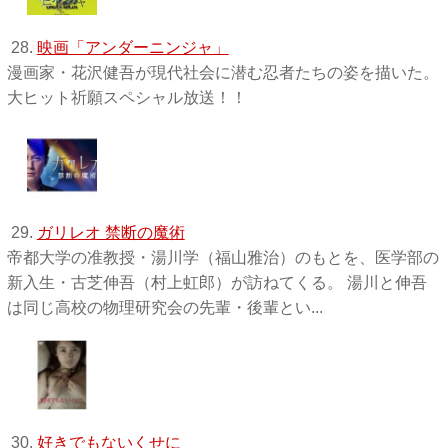
28.
映画「アンダーニンジャ」
漫画家・花沢健吾が現代社会に潜む忍者たちの姿を描いた。
大ヒット祈願スペシャル放送！！
29.
ガリレオ 禁断の魔術
帝都大学の准教授・湯川学（福山雅治）のもとを、医学部の
新入生・古芝伸吾（村上虹郎）が訪ねてくる。 湯川と伸吾
は同じ高校の物理研究会の先輩・後輩とい...
30.
好きでもないくせに