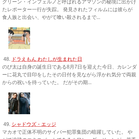
グリーン・インフェルノと呼ばれるアマゾンの秘境に出かけ
たレポーター一行が失踪。 発見されたフィルムには彼らが
食人族と出会い、やがて喰い殺されるまで...
48.
ドラえもん わたしが生まれた日
のび太は自身の誕生日である8月7日を迎えた今日、カレンダ
ーに花丸で目印をしたその日付を見ながら浮かれ気分で両親
からの祝いを待っていた。 だがその期...
49.
シャドウズ・エッジ
マカオで正体不明のサイバー犯罪集団の暗躍していた。 や