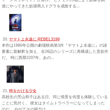
達にやってきた奴隷商人ドグラを成敗する...
20.
ヤマトよ永遠に REBEL3199
本作は1980年公開の劇場映画第3作『ヤマトよ永遠に』の諸
要素に新解釈を加え、全26話のシリーズに再構成した意欲作
だ。 時に西暦2207年。あの...
21.
時をかける少女
高校生の芳山和子はある日、同じ情景を何度も体験している
ことに気付く。 彼女はタイムトラベラーになってしまった
のだ。 やがてその能力は...