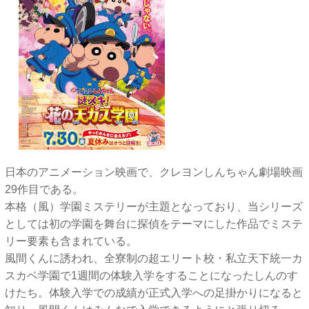
日本のアニメーション映画で、クレヨンしんちゃん劇場映画
29作目である。
本格（風）学園ミステリーが主題となっており、当シリーズ
としては初の学園を舞台に探偵をテーマにした作品でミステ
リー要素も含まれている。
風間くんに誘われ、全寮制の超エリート校・私立天下統一カ
スカベ学園で1週間の体験入学をすることになったしんのす
けたち。体験入学での成績が正式入学への足掛かりになると