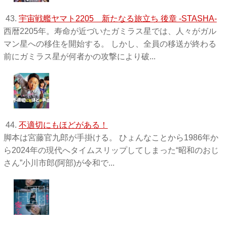
43.
宇宙戦艦ヤマト2205 新たなる旅立ち 後章 -STASHA-
西暦2205年。寿命が近づいたガミラス星では、人々がガル
マン星への移住を開始する。 しかし、全員の移送が終わる
前にガミラス星が何者かの攻撃により破...
44.
不適切にもほどがある！
脚本は宮藤官九郎が手掛ける。 ひょんなことから1986年か
ら2024年の現代へタイムスリップしてしまった“昭和のおじ
さん”小川市郎(阿部)が令和で...