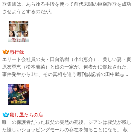
欺集団は、あらゆる手段を使って前代未聞の巨額詐欺を成功
させようとするのだが。
愚行録
エリート会社員の夫・田向浩樹（小出恵介）、美しい妻・夏
原友季恵（松本若菜）と娘の一家が、何者かに惨殺された。
事件発生から1年、その真相を追う週刊誌記者の田中武志...
殺し屋たちの店
唯一の保護者だった叔父の突然の死後、ジアンは叔父が残し
た怪しいショッピングモールの存在を知ることになる。 叔