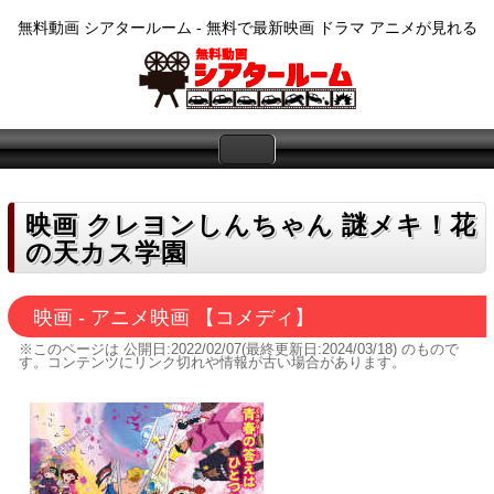
無料動画 シアタールーム - 無料で最新映画 ドラマ アニメが見れる
映画 クレヨンしんちゃん 謎メキ！花
の天カス学園
映画 - アニメ映画 【コメディ】
※このページは
公開日:2022/02/07(最終更新日:2024/03/18)
のもので
す。コンテンツにリンク切れや情報が古い場合があります。