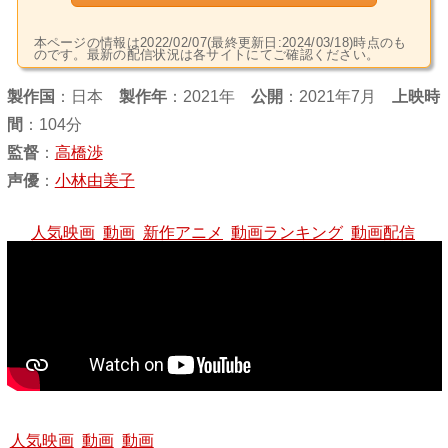
本ページの情報は2022/02/07(最終更新日:2024/03/18)時点のも
のです。最新の配信状況は各サイトにてご確認ください。
製作国
：
日本
製作年
：2021年
公開
：2021年7月
上映時
間
：104分
監督
：
高橋渉
声優
：
小林由美子
人気映画
動画
新作アニメ
動画ランキング
動画配信
人気映画
動画
動画