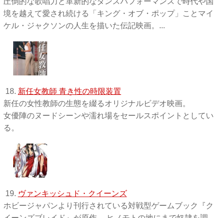
圧倒的な歌唱力と革新的なダンスパフォーマンスで時代や国
境を越えて愛され続ける「キング・オブ・ポップ」ことマイ
ケル・ジャクソンの人生を描いた伝記映画。...
18.
新任女教師 青き性の時限装置
新任の女性教師の生態を綴るオリジナルビデオ映画。
女優陣のヌードシーンや濡れ場をセールスポイントとしてい
る。
19.
ヴァンキッシュド・クイーンズ
ホビージャパンより刊行されている対戦型ゲームブック『ク
イーンズブレイド』が原作。 ヒノモトの地にまで奴隷を調