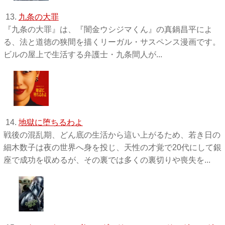
13.
九条の大罪
『九条の大罪』は、『闇金ウシジマくん』の真鍋昌平によ
る、法と道徳の狭間を描くリーガル・サスペンス漫画です。
ビルの屋上で生活する弁護士・九条間人が...
14.
地獄に堕ちるわよ
戦後の混乱期、どん底の生活から這い上がるため、若き日の
細木数子は夜の世界へ身を投じ、天性の才覚で20代にして銀
座で成功を収めるが、その裏では多くの裏切りや喪失を...