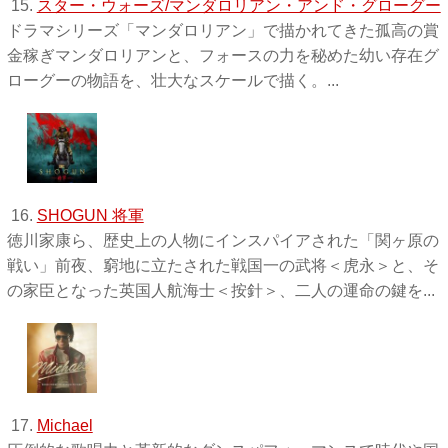
15.
スター・ウォーズ/マンダロリアン・アンド・グローグー
ドラマシリーズ「マンダロリアン」で描かれてきた孤高の賞
金稼ぎマンダロリアンと、フォースの力を秘めた幼い存在グ
ローグーの物語を、壮大なスケールで描く。...
16.
SHOGUN 将軍
徳川家康ら、歴史上の人物にインスパイアされた「関ヶ原の
戦い」前夜、窮地に立たされた戦国一の武将＜虎永＞と、そ
の家臣となった英国人航海士＜按針＞、二人の運命の鍵を...
17.
Michael