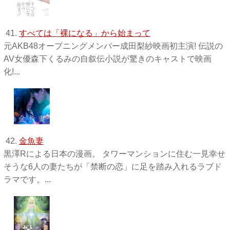
41.
すべては「裸になる」から始まって
元AKB48オープニングメンバー成田梨紗映画初主演! 伝説の
AV女優森下くるみの自叙伝小説が驚きのキャストで映画
化!...
42.
金魚妻
黒澤Rによる日本の漫画。 タワーマンションに住む一見幸せ
そうな6人の妻たちが「禁断の恋」に足を踏み入れるラブド
ラマです。...