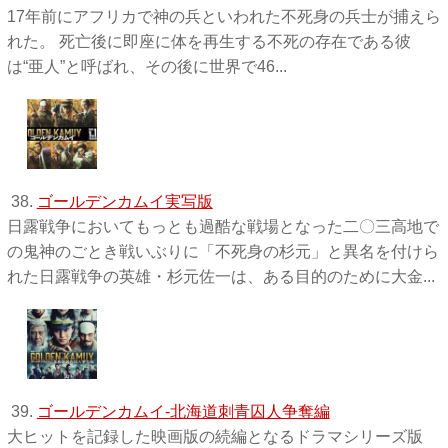
17年前にアフリカで神の兵といわれた不死身の兵士が捕えら
れた。 死亡後に即座に体を再生する不死の存在である彼
は“亜人”と呼ばれ、その後に世界で46...
38.
ゴールデンカムイ実写版
日露戦争においてもっとも過酷な戦場となった二〇三高地で
の鬼神のごとき戦いぶりに「不死身の杉元」と異名を付けら
れた日露戦争の英雄・杉元佐一は、ある目的のために大金...
39.
ゴールデンカムイ-北海道刺青囚人争奪編
大ヒットを記録した映画版の続編となるドラマシリーズ版