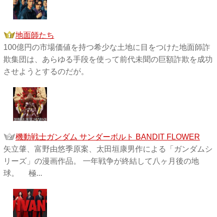
地面師たち
100億円の市場価値を持つ希少な土地に目をつけた地面師詐
欺集団は、あらゆる手段を使って前代未聞の巨額詐欺を成功
させようとするのだが。
機動戦士ガンダム サンダーボルト BANDIT FLOWER
矢立肇、富野由悠季原案、太田垣康男作による「ガンダムシ
リーズ」の漫画作品。 一年戦争が終結して八ヶ月後の地
球。 極...