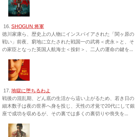
16.
SHOGUN 将軍
徳川家康ら、歴史上の人物にインスパイアされた「関ヶ原の
戦い」前夜、窮地に立たされた戦国一の武将＜虎永＞と、そ
の家臣となった英国人航海士＜按針＞、二人の運命の鍵を...
17.
地獄に堕ちるわよ
戦後の混乱期、どん底の生活から這い上がるため、若き日の
細木数子は夜の世界へ身を投じ、天性の才覚で20代にして銀
座で成功を収めるが、その裏では多くの裏切りや喪失を...