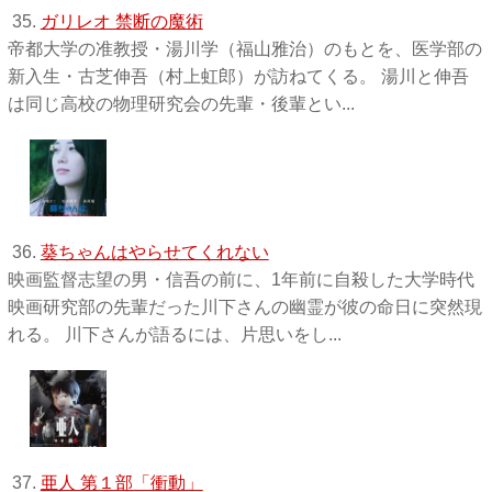
35.
ガリレオ 禁断の魔術
帝都大学の准教授・湯川学（福山雅治）のもとを、医学部の
新入生・古芝伸吾（村上虹郎）が訪ねてくる。 湯川と伸吾
は同じ高校の物理研究会の先輩・後輩とい...
36.
葵ちゃんはやらせてくれない
映画監督志望の男・信吾の前に、1年前に自殺した大学時代
映画研究部の先輩だった川下さんの幽霊が彼の命日に突然現
れる。 川下さんが語るには、片思いをし...
37.
亜人 第１部「衝動」