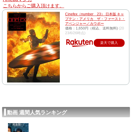
こちらからご購入頂けます。
Cinefex（number 23） 日本版 キャ
プテン・アメリカ ザ・ファースト・
アベンジャー／カウボー
価格：1,650円（税込、送料無料)
(20
23/6/26時点)
楽天で購入
動画 週間人気ランキング