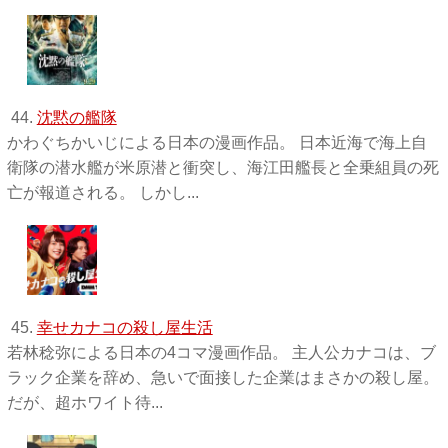
44.
沈黙の艦隊
かわぐちかいじによる日本の漫画作品。 日本近海で海上自
衛隊の潜水艦が米原潜と衝突し、海江田艦長と全乗組員の死
亡が報道される。 しかし...
45.
幸せカナコの殺し屋生活
若林稔弥による日本の4コマ漫画作品。 主人公カナコは、ブ
ラック企業を辞め、急いで面接した企業はまさかの殺し屋。
だが、超ホワイト待...