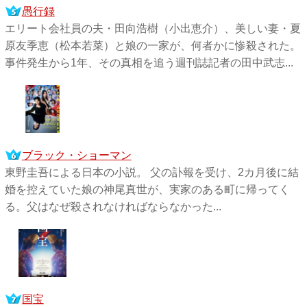
愚行録
エリート会社員の夫・田向浩樹（小出恵介）、美しい妻・夏
原友季恵（松本若菜）と娘の一家が、何者かに惨殺された。
事件発生から1年、その真相を追う週刊誌記者の田中武志...
ブラック・ショーマン
東野圭吾による日本の小説。 父の訃報を受け、2カ月後に結
婚を控えていた娘の神尾真世が、実家のある町に帰ってく
る。父はなぜ殺されなければならなかった...
国宝