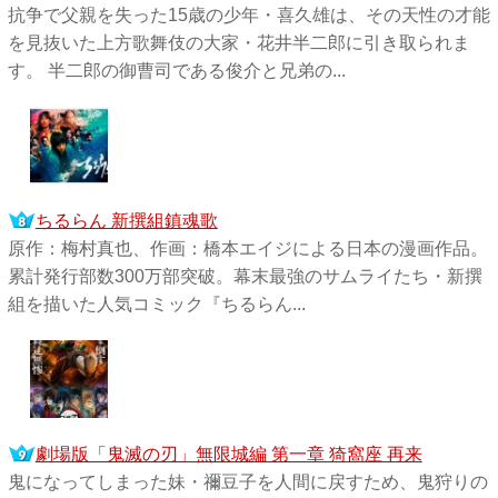
抗争で父親を失った15歳の少年・喜久雄は、その天性の才能
を見抜いた上方歌舞伎の大家・花井半二郎に引き取られま
す。 半二郎の御曹司である俊介と兄弟の...
ちるらん 新撰組鎮魂歌
原作：梅村真也、作画：橋本エイジによる日本の漫画作品。
累計発行部数300万部突破。幕末最強のサムライたち・新撰
組を描いた人気コミック『ちるらん...
劇場版「鬼滅の刃」無限城編 第一章 猗窩座 再来
鬼になってしまった妹・禰󠄀豆子を人間に戻すため、鬼狩りの