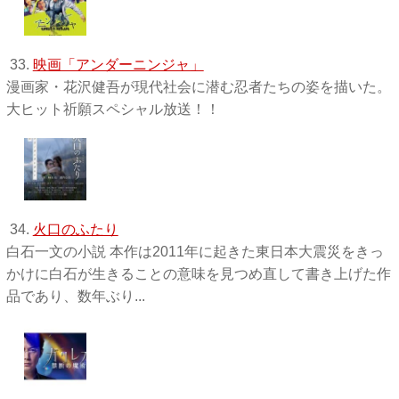
33.
映画「アンダーニンジャ」
漫画家・花沢健吾が現代社会に潜む忍者たちの姿を描いた。
大ヒット祈願スペシャル放送！！
34.
火口のふたり
白石一文の小説 本作は2011年に起きた東日本大震災をきっ
かけに白石が生きることの意味を見つめ直して書き上げた作
品であり、数年ぶり...