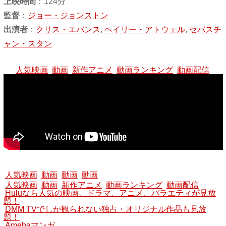
上映時間
：124分
監督
：
ジョー・ジョンストン
出演者
：
クリス・エバンス
,
ヘイリー・アトウェル
,
セバスチ
ャン・スタン
人気映画
動画
新作アニメ
動画ランキング
動画配信
人気映画
動画
動画
動画
人気映画
動画
新作アニメ
動画ランキング
動画配信
Huluなら人気の映画、ドラマ、アニメ、バラエティが見放
題！
DMM TVでしか観られない独占・オリジナル作品も見放
題！
Amebaマンガ