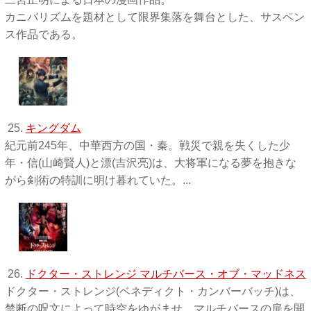
カニバリズムを題材として限界集落を舞台とした、サスペン
ス作品である。
25.
キングダム
紀元前245年、中華西方の国・秦。戦災で親を失くした少
年・信(山崎賢人)と漂(吉沢亮)は、大将軍になる夢を抱きな
がら剣術の特訓に明け暮れていた。...
26.
ドクター・ストレンジ マルチバース・オブ・マッドネス
ドクター・ストレンジ(ベネディクト・カンバーバッチ)は、
禁断の呪文によって時空をゆがませ、マルチバースの扉を開