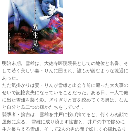
明治末期。雪雄は、大徳寺医院院長としての地位と名誉、そ
して若く美しい妻・りんに囲まれ、誰もが羨むような境遇に
あった。
ただ気掛かりは妻・りんが雪雄と出会う前に遭った大火事の
せいで記憶喪失になっていることだった。ある日、一人で庭
に出た雪雄を襲う影。ぎりぎりと首を絞めてくる男は、なん
と自分と瓜二つの顔かたちをしていた。
襲撃者・捨吉は、雪雄を井戸に投げ捨てると、何くわぬ顔で
屋敷に戻る。 雪雄に成り済ます捨吉と、井戸の中で惨めに
生き長らえる雪雄、そして2人の男の間で妖しく心揺れるり