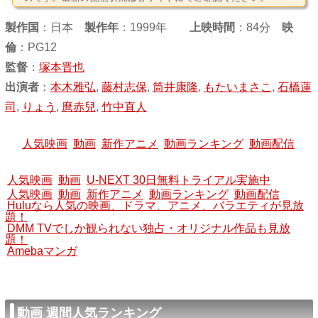
製作国
：
日本
製作年
：1999年
上映時間
：84分
映
倫
：PG12
監督
：
塚本晋也
出演者
：
本木雅弘
,
藤村志保
,
筒井康隆
,
もたいまさこ
,
石橋蓮
司
,
りょう
,
麿赤兒
,
竹中直人
人気映画
動画
新作アニメ
動画ランキング
動画配信
人気映画
動画
U-NEXT 30日無料トライアル実施中
人気映画
動画
新作アニメ
動画ランキング
動画配信
Huluなら人気の映画、ドラマ、アニメ、バラエティが見放
題！
DMM TVでしか観られない独占・オリジナル作品も見放
題！
Amebaマンガ
動画 週間人気ランキング