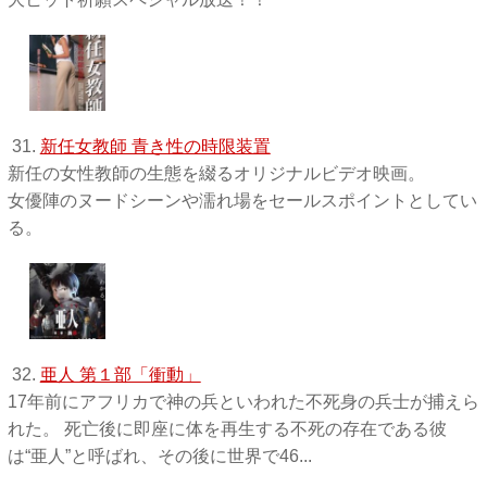
31.
新任女教師 青き性の時限装置
新任の女性教師の生態を綴るオリジナルビデオ映画。
女優陣のヌードシーンや濡れ場をセールスポイントとしてい
る。
32.
亜人 第１部「衝動」
17年前にアフリカで神の兵といわれた不死身の兵士が捕えら
れた。 死亡後に即座に体を再生する不死の存在である彼
は“亜人”と呼ばれ、その後に世界で46...