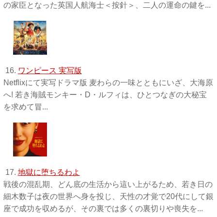
の家臣となった英国人航海士＜按針＞、二人の運命の鍵を...
16.
ワンピース 実写版
Netflixにて実写ドラマ版 麦わらの一味とともにいざ、大海原
へ! 若き海賊モンキー・D・ルフィは、ひとつなぎの大秘宝
を求めて冒...
17.
地獄に堕ちるわよ
戦後の混乱期、どん底の生活から這い上がるため、若き日の
細木数子は夜の世界へ身を投じ、天性の才覚で20代にして銀
座で成功を収めるが、その裏では多くの裏切りや喪失を...