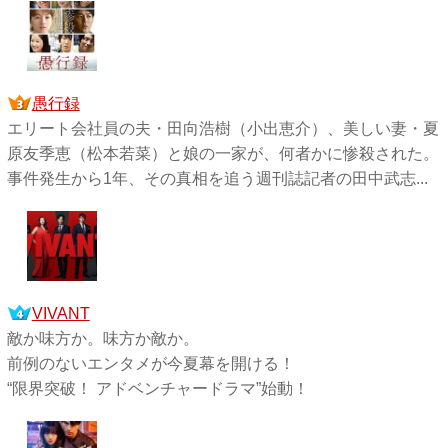
愚行録
エリート会社員の夫・田向浩樹（小出恵介）、美しい妻・夏
原友季恵（松本若菜）と娘の一家が、何者かに惨殺された。
事件発生から1年、その真相を追う週刊誌記者の田中武志...
VIVANT
敵か味方か。味方か敵か。
前例のないエンタメが今夏幕を開ける！
“限界突破！ アドベンチャードラマ”始動！