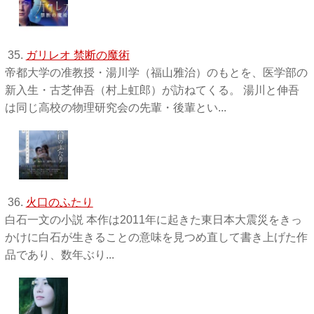
35.
ガリレオ 禁断の魔術
帝都大学の准教授・湯川学（福山雅治）のもとを、医学部の
新入生・古芝伸吾（村上虹郎）が訪ねてくる。 湯川と伸吾
は同じ高校の物理研究会の先輩・後輩とい...
36.
火口のふたり
白石一文の小説 本作は2011年に起きた東日本大震災をきっ
かけに白石が生きることの意味を見つめ直して書き上げた作
品であり、数年ぶり...