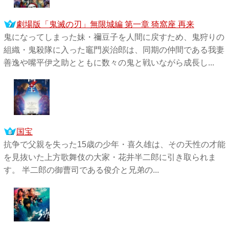
劇場版「鬼滅の刃」無限城編 第一章 猗窩座 再来
鬼になってしまった妹・禰󠄀豆子を人間に戻すため、鬼狩りの
組織・鬼殺隊に入った竈門炭治郎は、同期の仲間である我妻
善逸や嘴平伊之助とともに数々の鬼と戦いながら成長し...
国宝
抗争で父親を失った15歳の少年・喜久雄は、その天性の才能
を見抜いた上方歌舞伎の大家・花井半二郎に引き取られま
す。 半二郎の御曹司である俊介と兄弟の...