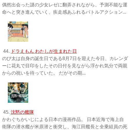
偶然出会った謎の少女レゼに翻弄されながら、予測不能な運
命へと突き進んでいく、疾走感あふれるバトルアクション...
44.
ドラえもん わたしが生まれた日
のび太は自身の誕生日である8月7日を迎えた今日、カレンダ
ーに花丸で目印をしたその日付を見ながら浮かれ気分で両親
からの祝いを待っていた。 だがその期...
45.
沈黙の艦隊
かわぐちかいじによる日本の漫画作品。 日本近海で海上自
衛隊の潜水艦が米原潜と衝突し、海江田艦長と全乗組員の死