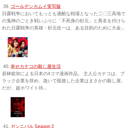
39.
ゴールデンカムイ実写版
日露戦争においてもっとも過酷な戦場となった二〇三高地で
の鬼神のごとき戦いぶりに「不死身の杉元」と異名を付けら
れた日露戦争の英雄・杉元佐一は、ある目的のために大金...
40.
幸せカナコの殺し屋生活
若林稔弥による日本の4コマ漫画作品。 主人公カナコは、ブ
ラック企業を辞め、急いで面接した企業はまさかの殺し屋。
だが、超ホワイト待...
41.
ガンニバル Season 2