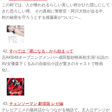
この村では、人が喰われるらしい美しい村がひた隠しにして
きた恐ろしい噂。 その真相に警察官・阿川大悟が迫る中、
村の秘密を守ろうとする後藤家がついに一...
42.
すべては「裸になる」から始まって
元AKB48オープニングメンバー成田梨紗映画初主演! 伝説の
AV女優森下くるみの自叙伝小説が驚きのキャストで映画
化!...
43.
チェンソーマン 劇場版 レゼ編
テレビアニメの最終話からつながる物語で、主人公デンジが