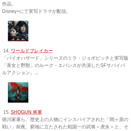
作品。
Disney+にて実写ドラマが配信。
14.
ワールドブレイカー
「バイオハザード」シリーズのミラ・ジョボビッチと実写版
「美女と野獣」のルーク・エバンスが共演したSFサバイバ
ルアクション。...
15.
SHOGUN 将軍
徳川家康ら、歴史上の人物にインスパイアされた「関ヶ原の
戦い」前夜、窮地に立たされた戦国一の武将＜虎永＞と、そ