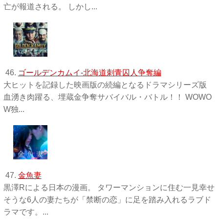
亡が報道される。 しかし...
46.
ゴールデンカムイ-北海道刺青囚人争奪編
大ヒットを記録した映画版の続編となるドラマシリーズ版
血湧き肉躍る、埋蔵金争奪サバイバル・バトル！！ WOWO
W独 ...
47.
金魚妻
黒澤Rによる日本の漫画。 タワーマンションに住む一見幸せ
そうな6人の妻たちが「禁断の恋」に足を踏み入れるラブド
ラマです。...