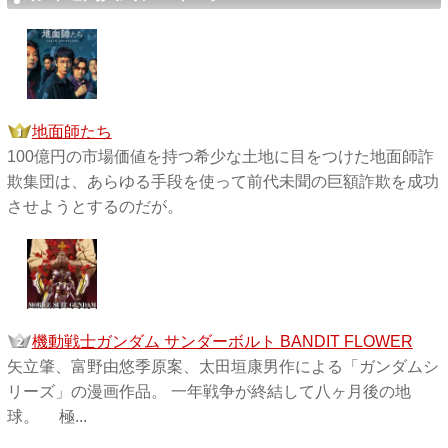
地面師たち
100億円の市場価値を持つ希少な土地に目をつけた地面師詐
欺集団は、あらゆる手段を使って前代未聞の巨額詐欺を成功
させようとするのだが。
機動戦士ガンダム サンダーボルト BANDIT FLOWER
矢立肇、富野由悠季原案、太田垣康男作による「ガンダムシ
リーズ」の漫画作品。 一年戦争が終結して八ヶ月後の地
球。 極...