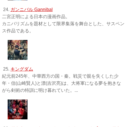
24.
ガンニバル Gannibal
二宮正明による日本の漫画作品。
カニバリズムを題材として限界集落を舞台とした、サスペン
ス作品である。
25.
キングダム
紀元前245年、中華西方の国・秦。戦災で親を失くした少
年・信(山崎賢人)と漂(吉沢亮)は、大将軍になる夢を抱きな
がら剣術の特訓に明け暮れていた。...