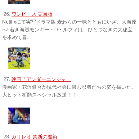
26.
ワンピース 実写版
Netflixにて実写ドラマ版 麦わらの一味とともにいざ、大海原
へ! 若き海賊モンキー・D・ルフィは、ひとつなぎの大秘宝
を求めて冒...
27.
映画「アンダーニンジャ」
漫画家・花沢健吾が現代社会に潜む忍者たちの姿を描いた。
大ヒット祈願スペシャル放送！！
28.
ガリレオ 禁断の魔術