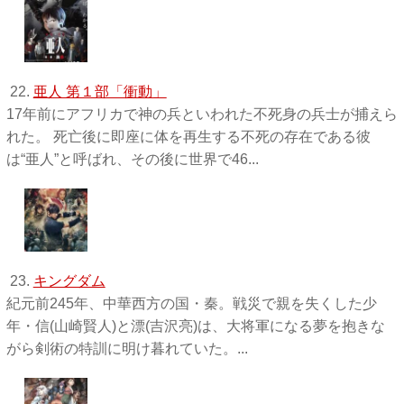
22.
亜人 第１部「衝動」
17年前にアフリカで神の兵といわれた不死身の兵士が捕えら
れた。 死亡後に即座に体を再生する不死の存在である彼
は“亜人”と呼ばれ、その後に世界で46...
23.
キングダム
紀元前245年、中華西方の国・秦。戦災で親を失くした少
年・信(山崎賢人)と漂(吉沢亮)は、大将軍になる夢を抱きな
がら剣術の特訓に明け暮れていた。...