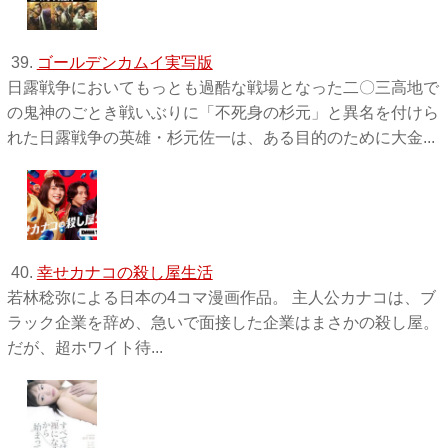
39.
ゴールデンカムイ実写版
日露戦争においてもっとも過酷な戦場となった二〇三高地で
の鬼神のごとき戦いぶりに「不死身の杉元」と異名を付けら
れた日露戦争の英雄・杉元佐一は、ある目的のために大金...
40.
幸せカナコの殺し屋生活
若林稔弥による日本の4コマ漫画作品。 主人公カナコは、ブ
ラック企業を辞め、急いで面接した企業はまさかの殺し屋。
だが、超ホワイト待...