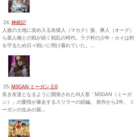
24.
神統記
人族の土地に攻め入る灰猿人（マカク）族、豚人（オーグ）
ら亜人種との戦が続く戦乱の時代。ラグ村の少年・カイは村
を守るため日々戦いに明け暮れていた。...
25.
M3GAN ミーガン 2.0
良き友達となるように開発されたAI人形「M3GAN（ミーガ
ン）」の愛情が暴走するスリラーの続編。 前作から2年。 ミ
ーガンの生みの親...