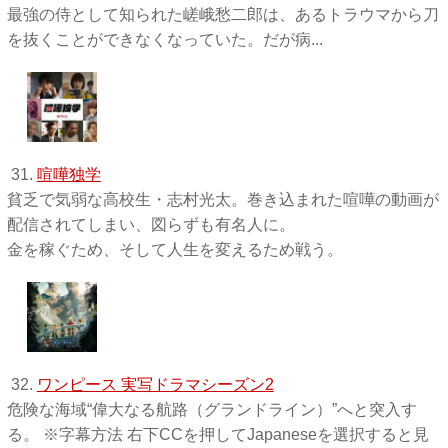
最強の侍として知られた嵯峨愁二郎は、あるトラウマから刀
を抜くことができなくなっていた。だが病...
31.
喧嘩独学
貧乏で気弱な高校生・志村光太。巻き込まれた喧嘩の動画が
配信されてしまい、図らずも有名人に。
金を稼ぐため、そして人生を変えるため戦う。
32.
ワンピース 実写ドラマシーズン2
危険な海域“偉大なる航路（グランドライン）”へと突入す
る。 ※字幕方法 右下CCを押してJapaneseを選択すると見