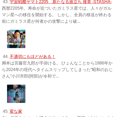
43.
宇宙戦艦ヤマト2205 新たなる旅立ち 後章 -STASHA-
西暦2205年。寿命が近づいたガミラス星では、人々がガル
マン星への移住を開始する。 しかし、全員の移送が終わる
前にガミラス星が何者かの攻撃により破...
44.
不適切にもほどがある！
脚本は宮藤官九郎が手掛ける。 ひょんなことから1986年か
ら2024年の現代へタイムスリップしてしまった“昭和のおじ
さん”小川市郎(阿部)が令和で...
45.
変な家