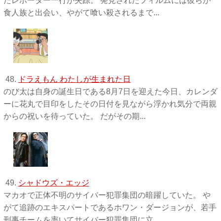
たレポーター一行が失踪。 発見されたフィルムには彼らが
食人族と出会い、やがて喰い殺されるまで...
48.
ドラえもん わたしが生まれた日
のび太は自身の誕生日である8月7日を迎えた今日、カレンダ
ーに花丸で目印をしたその日付を見ながら浮かれ気分で両親
からの祝いを待っていた。 だがその期...
49.
シャドウズ・エッジ
マカオで正体不明のサイバー犯罪集団の暗躍していた。 や
がて追跡のエキスパートであるホワン・ダージョンが、若手
刑事チームを率いてサイバー犯罪集団に立...