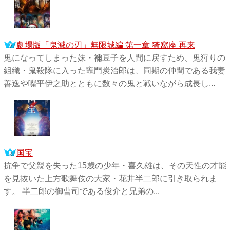
劇場版「鬼滅の刃」無限城編 第一章 猗窩座 再来
鬼になってしまった妹・禰󠄀豆子を人間に戻すため、鬼狩りの
組織・鬼殺隊に入った竈門炭治郎は、同期の仲間である我妻
善逸や嘴平伊之助とともに数々の鬼と戦いながら成長し...
国宝
抗争で父親を失った15歳の少年・喜久雄は、その天性の才能
を見抜いた上方歌舞伎の大家・花井半二郎に引き取られま
す。 半二郎の御曹司である俊介と兄弟の...