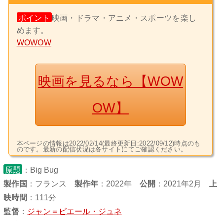
ポイント
映画・ドラマ・アニメ・スポーツを楽し
めます。
WOWOW
映画を見るなら【WOW
OW】
本ページの情報は2022/02/14(最終更新日:2022/09/12)時点のも
のです。最新の配信状況は各サイトにてご確認ください。
原題
：Big Bug
製作国
：
フランス
製作年
：2022年
公開
：2021年2月
上
映時間
：111分
監督
：
ジャン＝ピエール・ジュネ