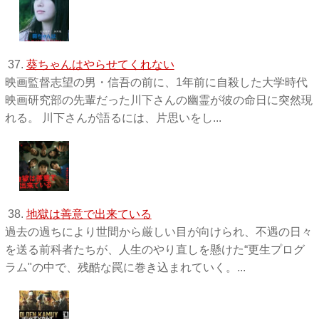
37.
葵ちゃんはやらせてくれない
映画監督志望の男・信吾の前に、1年前に自殺した大学時代
映画研究部の先輩だった川下さんの幽霊が彼の命日に突然現
れる。 川下さんが語るには、片思いをし...
38.
地獄は善意で出来ている
過去の過ちにより世間から厳しい目が向けられ、不遇の日々
を送る前科者たちが、人生のやり直しを懸けた“更生プログ
ラム"の中で、残酷な罠に巻き込まれていく。...