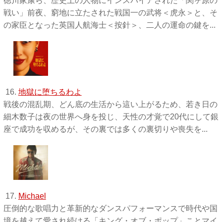
徳川家康ら、歴史上の人物にインスパイアされた「関ヶ原の
戦い」前夜、窮地に立たされた戦国一の武将＜虎永＞と、そ
の家臣となった英国人航海士＜按針＞、二人の運命の鍵を...
16.
地獄に堕ちるわよ
戦後の混乱期、どん底の生活から這い上がるため、若き日の
細木数子は夜の世界へ身を投じ、天性の才覚で20代にして銀
座で成功を収めるが、その裏では多くの裏切りや喪失を...
17.
Michael
圧倒的な歌唱力と革新的なダンスパフォーマンスで時代や国
境を越えて愛され続ける「キング・オブ・ポップ」ことマイ