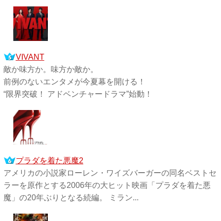
VIVANT
敵か味方か。味方か敵か。
前例のないエンタメが今夏幕を開ける！
“限界突破！ アドベンチャードラマ”始動！
プラダを着た悪魔2
アメリカの小説家ローレン・ワイズバーガーの同名ベストセ
ラーを原作とする2006年の大ヒット映画「プラダを着た悪
魔」の20年ぶりとなる続編。 ミラン...