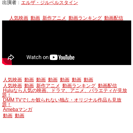
出演者
：
エルザ・ジルベルスタイン
人気映画
動画
新作アニメ
動画ランキング
動画配信
人気映画
動画
動画
動画
動画
動画
動画
人気映画
動画
新作アニメ
動画ランキング
動画配信
Huluなら人気の映画、ドラマ、アニメ、バラエティが見放
題！
DMM TVでしか観られない独占・オリジナル作品も見放
題！
Amebaマンガ
動画
動画