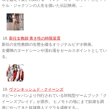
ケル・ジャクソンの人生を描いた伝記映画。...
18.
新任女教師 青き性の時限装置
新任の女性教師の生態を綴るオリジナルビデオ映画。
女優陣のヌードシーンや濡れ場をセールスポイントとしてい
る。
19.
ヴァンキッシュド・クイーンズ
ホビージャパンより刊行されている対戦型ゲームブック『ク
イーンズブレイド』が原作。 ヒノモトの地にまで奴隷を調
達にやってきた奴隷商人ドグラを成敗する...