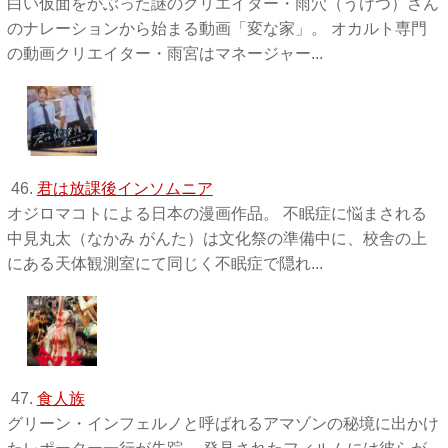
白い仮面をかぶった謎のクリエイター・雨穴（うけつ）さん
のナレーションから始まる動画「変な家」。 オカルト専門
の動画クリエイター・雨宮はマネージャー...
46.
君は放課後インソムニア
オジロマコトによる日本の漫画作品。 不眠症に悩まされる
中見丸太（なかみ がんた）は文化祭の準備中に、校舎の上
にある天体観測室にて同じく不眠症で隠れ...
47.
食人族
グリーン・インフェルノと呼ばれるアマゾンの秘境に出かけ