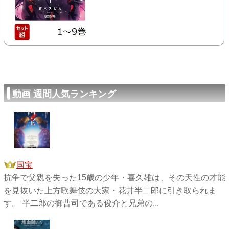
動画 週間人気ランキング
国宝
抗争で父親を失った15歳の少年・喜久雄は、その天性の才能
を見抜いた上方歌舞伎の大家・花井半二郎に引き取られま
す。 半二郎の御曹司である俊介と兄弟の...