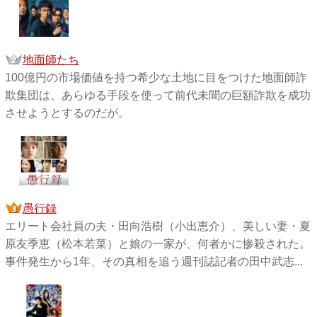
地面師たち
100億円の市場価値を持つ希少な土地に目をつけた地面師詐
欺集団は、あらゆる手段を使って前代未聞の巨額詐欺を成功
させようとするのだが。
愚行録
エリート会社員の夫・田向浩樹（小出恵介）、美しい妻・夏
原友季恵（松本若菜）と娘の一家が、何者かに惨殺された。
事件発生から1年、その真相を追う週刊誌記者の田中武志...