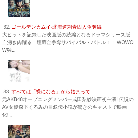
32.
ゴールデンカムイ-北海道刺青囚人争奪編
大ヒットを記録した映画版の続編となるドラマシリーズ版
血湧き肉躍る、埋蔵金争奪サバイバル・バトル！！ WOWO
W独 ...
33.
すべては「裸になる」から始まって
元AKB48オープニングメンバー成田梨紗映画初主演! 伝説の
AV女優森下くるみの自叙伝小説が驚きのキャストで映画
化!...