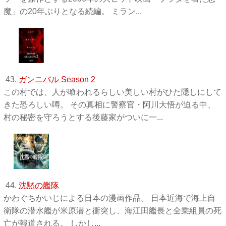
魔」の20年ぶりとなる続編。 ミラン...
43.
ガンニバル Season 2
この村では、人が喰われるらしい美しい村がひた隠しにして
きた恐ろしい噂。 その真相に警察官・阿川大悟が迫る中、
村の秘密を守ろうとする後藤家がついに一...
44.
沈黙の艦隊
かわぐちかいじによる日本の漫画作品。 日本近海で海上自
衛隊の潜水艦が米原潜と衝突し、海江田艦長と全乗組員の死
亡が報道される。 しかし...