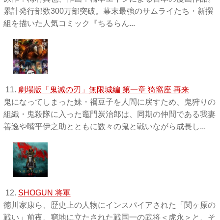
累計発行部数300万部突破。幕末最強のサムライたち・新撰
組を描いた人気コミック『ちるらん...
11.
劇場版「鬼滅の刃」無限城編 第一章 猗窩座 再来
鬼になってしまった妹・禰󠄀豆子を人間に戻すため、鬼狩りの
組織・鬼殺隊に入った竈門炭治郎は、同期の仲間である我妻
善逸や嘴平伊之助とともに数々の鬼と戦いながら成長し...
12.
SHOGUN 将軍
徳川家康ら、歴史上の人物にインスパイアされた「関ヶ原の
戦い」前夜、窮地に立たされた戦国一の武将＜虎永＞と、そ