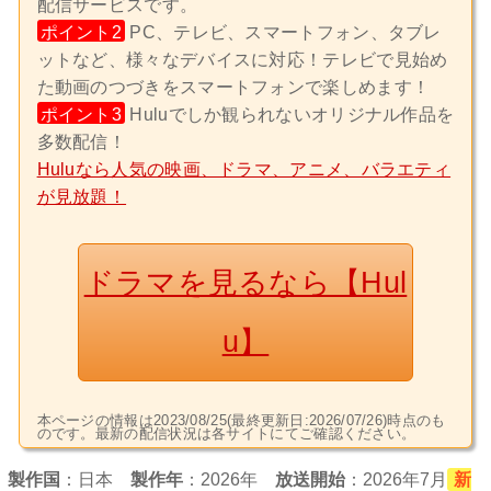
配信サービスです。
ポイント2
PC、テレビ、スマートフォン、タブレ
ットなど、様々なデバイスに対応！テレビで見始め
た動画のつづきをスマートフォンで楽しめます！
ポイント3
Huluでしか観られないオリジナル作品を
多数配信！
Huluなら人気の映画、ドラマ、アニメ、バラエティ
が見放題！
ドラマを見るなら【Hul
u】
本ページの情報は2023/08/25(最終更新日:2026/07/26)時点のも
のです。最新の配信状況は各サイトにてご確認ください。
製作国
：
日本
製作年
：2026年
放送開始
：2026年7月
新