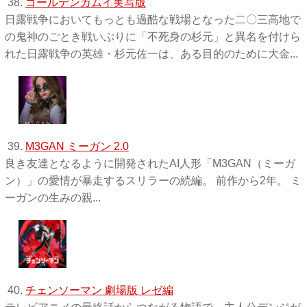
38.
ゴールデンカムイ実写版
日露戦争においてもっとも過酷な戦場となった二〇三高地で
の鬼神のごとき戦いぶりに「不死身の杉元」と異名を付けら
れた日露戦争の英雄・杉元佐一は、ある目的のために大金...
39.
M3GAN ミーガン 2.0
良き友達となるように開発されたAI人形「M3GAN（ミーガ
ン）」の愛情が暴走するスリラーの続編。 前作から2年。 ミ
ーガンの生みの親...
40.
チェンソーマン 劇場版 レゼ編