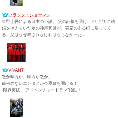
ブラック・ショーマン
東野圭吾による日本の小説。 父の訃報を受け、2カ月後に結
婚を控えていた娘の神尾真世が、実家のある町に帰ってく
る。父はなぜ殺されなければならなかった...
VIVANT
敵か味方か。味方か敵か。
前例のないエンタメが今夏幕を開ける！
“限界突破！ アドベンチャードラマ”始動！