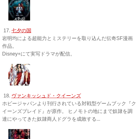
17.
七夕の国
岩明均による超能力とミステリーを取り込んだ伝奇SF漫画
作品。
Disney+にて実写ドラマが配信。
18.
ヴァンキッシュド・クイーンズ
ホビージャパンより刊行されている対戦型ゲームブック『ク
イーンズブレイド』が原作。 ヒノモトの地にまで奴隷を調
達にやってきた奴隷商人ドグラを成敗する...