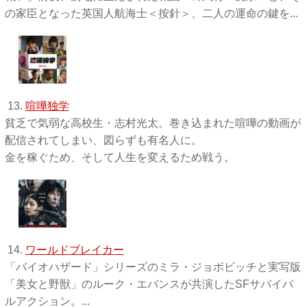
の家臣となった英国人航海士＜按針＞、二人の運命の鍵を...
13.
喧嘩独学
貧乏で気弱な高校生・志村光太。巻き込まれた喧嘩の動画が
配信されてしまい、図らずも有名人に。
金を稼ぐため、そして人生を変えるため戦う。
14.
ワールドブレイカー
「バイオハザード」シリーズのミラ・ジョボビッチと実写版
「美女と野獣」のルーク・エバンスが共演したSFサバイバ
ルアクション。...