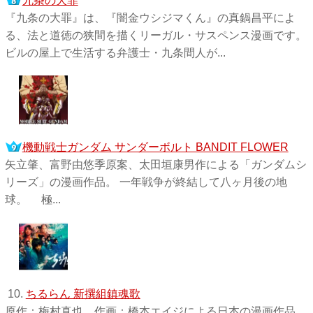
九条の大罪
『九条の大罪』は、『闇金ウシジマくん』の真鍋昌平によ
る、法と道徳の狭間を描くリーガル・サスペンス漫画です。
ビルの屋上で生活する弁護士・九条間人が...
機動戦士ガンダム サンダーボルト BANDIT FLOWER
矢立肇、富野由悠季原案、太田垣康男作による「ガンダムシ
リーズ」の漫画作品。 一年戦争が終結して八ヶ月後の地
球。 極...
10.
ちるらん 新撰組鎮魂歌
原作：梅村真也、作画：橋本エイジによる日本の漫画作品。