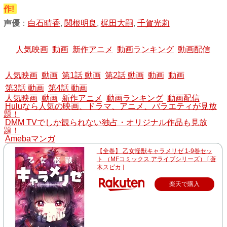
作!
声優
：
白石晴香
,
関根明良
,
梶田大嗣
,
千賀光莉
人気映画
動画
新作アニメ
動画ランキング
動画配信
人気映画
動画
第1話 動画
第2話 動画
動画
動画
第3話 動画
第4話 動画
人気映画
動画
新作アニメ
動画ランキング
動画配信
Huluなら人気の映画、ドラマ、アニメ、バラエティが見放
題！
DMM TVでしか観られない独占・オリジナル作品も見放
題！
Amebaマンガ
【全巻】 乙女怪獣キャラメリゼ 1-9巻セッ
ト （MFコミックス アライブシリーズ） [ 蒼
木スピカ ]
楽天で購入