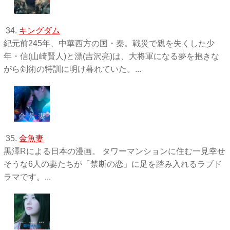
34.
キングダム
紀元前245年、中華西方の国・秦。戦災で親を失くした少
年・信(山崎賢人)と漂(吉沢亮)は、大将軍になる夢を抱きな
がら剣術の特訓に明け暮れていた。...
35.
金魚妻
黒澤Rによる日本の漫画。 タワーマンションに住む一見幸せ
そうな6人の妻たちが「禁断の恋」に足を踏み入れるラブド
ラマです。...