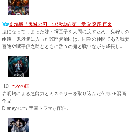
劇場版「鬼滅の刃」無限城編 第一章 猗窩座 再来
鬼になってしまった妹・禰󠄀豆子を人間に戻すため、鬼狩りの
組織・鬼殺隊に入った竈門炭治郎は、同期の仲間である我妻
善逸や嘴平伊之助とともに数々の鬼と戦いながら成長し...
10.
七夕の国
岩明均による超能力とミステリーを取り込んだ伝奇SF漫画
作品。
Disney+にて実写ドラマが配信。