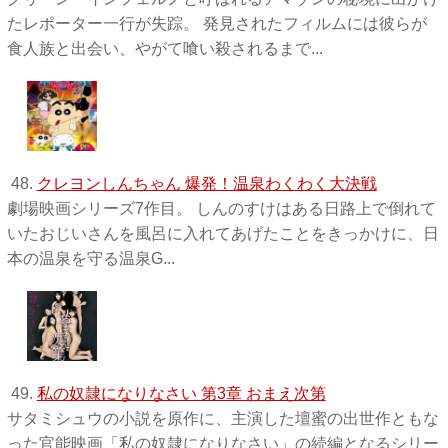
たレポーター一行が失踪。 発見されたフィルムには彼らが
食人族と出会い、やがて喰い殺されるまで...
48.
クレヨンしんちゃん 爆発！温泉わくわく大決戦
劇場映画シリーズ7作目。 しんのすけはある日路上で倒れて
いたおじいさんを風呂に入れてあげたことをきっかけに、日
本の温泉を守る温泉G...
49.
私の奴隷になりなさい 第3章 おまえ次第
サタミシュウの小説を原作に、主演した壇蜜の出世作ともな
った官能映画「私の奴隷になりなさい」の続編となるシリー