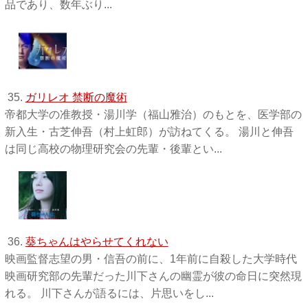
品であり、数年ぶり...
35.
ガリレオ 禁断の魔術
帝都大学の准教授・湯川学（福山雅治）のもとを、医学部の
新入生・古芝伸吾（村上虹郎）が訪ねてくる。 湯川と伸吾
は同じ高校の物理研究会の先輩・後輩とい...
36.
葵ちゃんはやらせてくれない
映画監督志望の男・信吾の前に、1年前に自殺した大学時代
映画研究部の先輩だった川下さんの幽霊が彼の命日に突然現
れる。 川下さんが語るには、片思いをし...