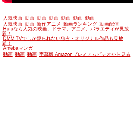
人気映画
動画
動画
動画
動画
動画
動画
人気映画
動画
新作アニメ
動画ランキング
動画配信
Huluなら人気の映画、ドラマ、アニメ、バラエティが見放
題！
DMM TVでしか観られない独占・オリジナル作品も見放
題！
Amebaマンガ
動画
動画
動画
字幕版 Amazonプレミアムビデオから見る