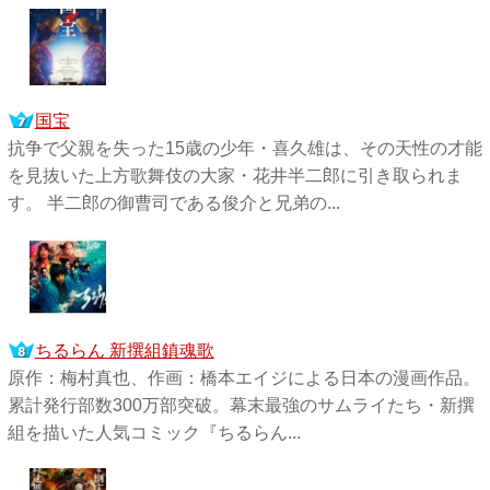
国宝
抗争で父親を失った15歳の少年・喜久雄は、その天性の才能
を見抜いた上方歌舞伎の大家・花井半二郎に引き取られま
す。 半二郎の御曹司である俊介と兄弟の...
ちるらん 新撰組鎮魂歌
原作：梅村真也、作画：橋本エイジによる日本の漫画作品。
累計発行部数300万部突破。幕末最強のサムライたち・新撰
組を描いた人気コミック『ちるらん...