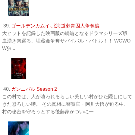
39.
ゴールデンカムイ-北海道刺青囚人争奪編
大ヒットを記録した映画版の続編となるドラマシリーズ版
血湧き肉躍る、埋蔵金争奪サバイバル・バトル！！ WOWO
W独 ...
40.
ガンニバル Season 2
この村では、人が喰われるらしい美しい村がひた隠しにして
きた恐ろしい噂。 その真相に警察官・阿川大悟が迫る中、
村の秘密を守ろうとする後藤家がついに一...