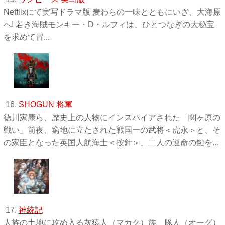
Netflixにて実写ドラマ版 麦わらの一味とともにいざ、大海原
へ! 若き海賊モンキー・D・ルフィは、ひとつなぎの大秘宝
を求めて冒...
16.
SHOGUN 将軍
徳川家康ら、歴史上の人物にインスパイアされた「関ヶ原の
戦い」前夜、窮地に立たされた戦国一の武将＜虎永＞と、そ
の家臣となった英国人航海士＜按針＞、二人の運命の鍵を...
17.
神統記
人族の土地に攻め入る灰猿人（マカク）族、豚人（オーグ）