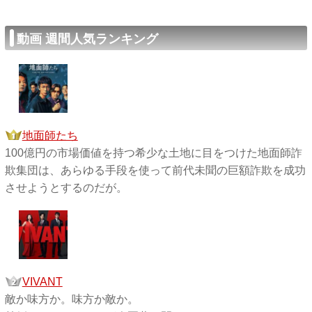
動画 週間人気ランキング
地面師たち
100億円の市場価値を持つ希少な土地に目をつけた地面師詐
欺集団は、あらゆる手段を使って前代未聞の巨額詐欺を成功
させようとするのだが。
VIVANT
敵か味方か。味方か敵か。