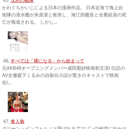
45.
沈黙の艦隊
かわぐちかいじによる日本の漫画作品。 日本近海で海上自
衛隊の潜水艦が米原潜と衝突し、海江田艦長と全乗組員の死
亡が報道される。 しかし...
46.
すべては「裸になる」から始まって
元AKB48オープニングメンバー成田梨紗映画初主演! 伝説の
AV女優森下くるみの自叙伝小説が驚きのキャストで映画
化!...
47.
食人族
グリーン・インフェルノと呼ばれるアマゾンの秘境に出かけ