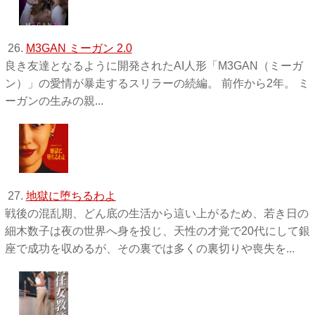
26.
M3GAN ミーガン 2.0
良き友達となるように開発されたAI人形「M3GAN（ミーガ
ン）」の愛情が暴走するスリラーの続編。 前作から2年。 ミ
ーガンの生みの親...
27.
地獄に堕ちるわよ
戦後の混乱期、どん底の生活から這い上がるため、若き日の
細木数子は夜の世界へ身を投じ、天性の才覚で20代にして銀
座で成功を収めるが、その裏では多くの裏切りや喪失を...