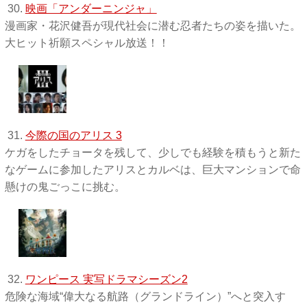
30.
映画「アンダーニンジャ」
漫画家・花沢健吾が現代社会に潜む忍者たちの姿を描いた。
大ヒット祈願スペシャル放送！！
31.
今際の国のアリス 3
ケガをしたチョータを残して、少しでも経験を積もうと新た
なゲームに参加したアリスとカルベは、巨大マンションで命
懸けの鬼ごっこに挑む。
32.
ワンピース 実写ドラマシーズン2
危険な海域“偉大なる航路（グランドライン）”へと突入す