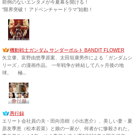
前例のないエンタメが今夏幕を開ける！
“限界突破！ アドベンチャードラマ”始動！
機動戦士ガンダム サンダーボルト BANDIT FLOWER
矢立肇、富野由悠季原案、太田垣康男作による「ガンダムシ
リーズ」の漫画作品。 一年戦争が終結して八ヶ月後の地
球。 極...
愚行録
エリート会社員の夫・田向浩樹（小出恵介）、美しい妻・夏
原友季恵（松本若菜）と娘の一家が、何者かに惨殺された。