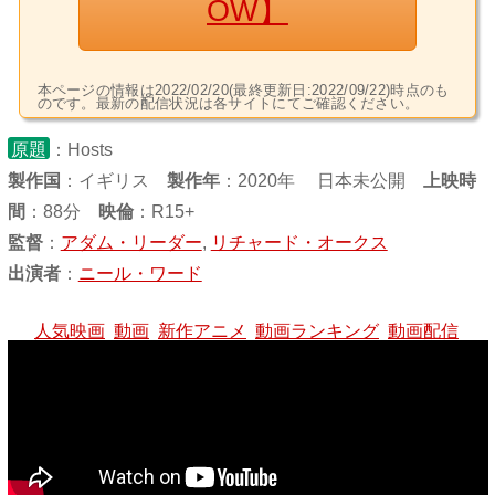
OW】
本ページの情報は2022/02/20(最終更新日:2022/09/22)時点のも
のです。最新の配信状況は各サイトにてご確認ください。
原題
：Hosts
製作国
：
イギリス
製作年
：2020年 日本未公開
上映時
間
：88分
映倫
：R15+
監督
：
アダム・リーダー
,
リチャード・オークス
出演者
：
ニール・ワード
人気映画
動画
新作アニメ
動画ランキング
動画配信