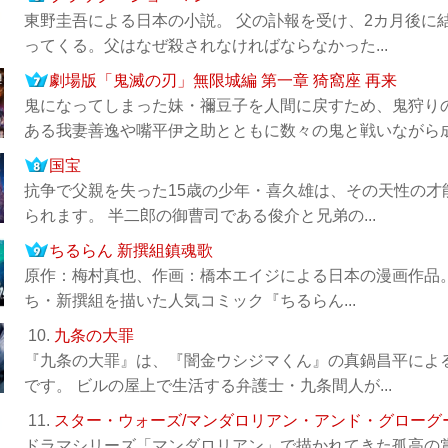
東野圭吾による日本の小説。 父の訃報を受け、2カ月後に
ってくる。父はなぜ殺されなければならなかった...
劇場版「鬼滅の刃」無限城編 第一章 猗窩座 再来
鬼になってしまった妹・禰󠄀豆子を人間に戻すため、鬼狩
ある我妻善逸や嘴平伊之助とともに数々の鬼と戦いながら成長
国宝
抗争で父親を失った15歳の少年・喜久雄は、その天性の
られます。 半二郎の御曹司である俊介と兄弟の...
ちるらん 新撰組鎮魂歌
原作：梅村真也、作画：橋本エイジによる日本の漫画作品。
ち・新撰組を描いた人気コミック『ちるらん...
10.
九条の大罪
『九条の大罪』は、『闇金ウシジマくん』の真鍋昌平によ
です。 ビルの屋上で生活する弁護士・九条間人が...
11.
スター・ウォーズ/マンダロリアン・アンド・グローグ
ドラマシリーズ「マンダロリアン」で描かれてきた孤高の