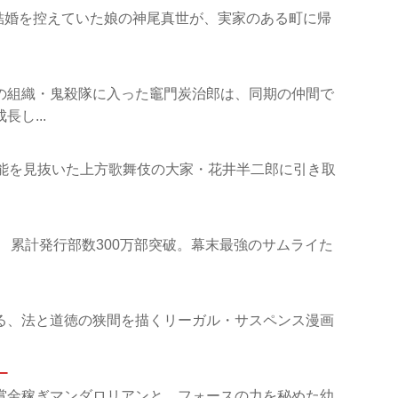
結婚を控えていた娘の神尾真世が、実家のある町に帰
りの組織・鬼殺隊に入った竈門炭治郎は、同期の仲間で
し...
才能を見抜いた上方歌舞伎の大家・花井半二郎に引き取
 累計発行部数300万部突破。幕末最強のサムライた
る、法と道徳の狭間を描くリーガル・サスペンス漫画
ー
賞金稼ぎマンダロリアンと、フォースの力を秘めた幼