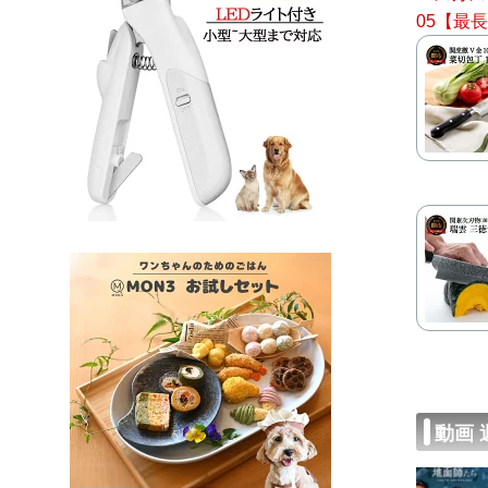
05【最
動画