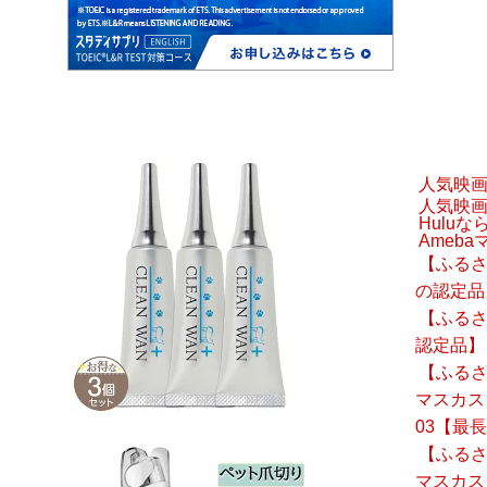
人気映
人気映
Hulu
Ameba
【ふるさと
の認定品
【ふるさと
認定品】
【ふるさ
マスカス 
03【最
【ふるさ
マスカス 