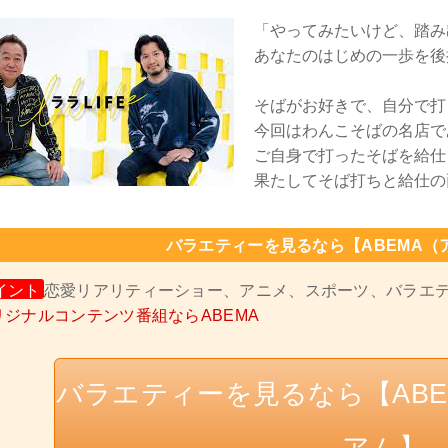
「やってみたいけど、踏み
あなたのはじめの一歩を後押
そばがお好きで、自分で打
今回はわんこそばの名店で
ご自身で打ったそばを給仕
果たしてそば打ちと給仕の
バラエティーを見るなら【ABEMA（
イント
恋愛リアリティーショー、アニメ、スポーツ、バラエ
リジナルコンテンツ番組ならABEMA
バラエティーを見るなら【AB
アム】