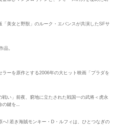
版「美女と野獣」のルーク・エバンスが共演したSFサ
作品。
ラーを原作とする2006年の大ヒット映画「プラダを
の戦い」前夜、窮地に立たされた戦国一の武将＜虎永
鍵を...
海原へ! 若き海賊モンキー・D・ルフィは、ひとつなぎの