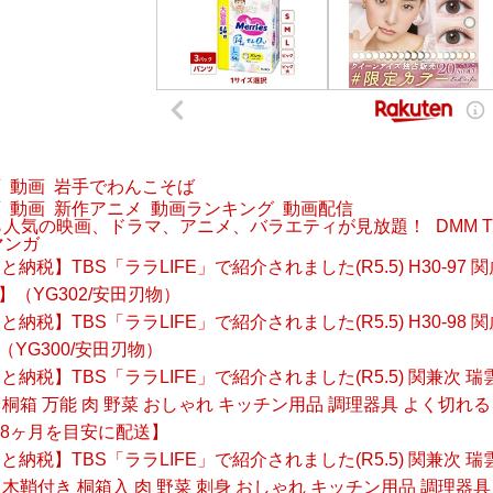
画
動画
岩手でわんこそば
画
動画
新作アニメ
動画ランキング
動画配信
なら人気の映画、ドラマ、アニメ、バラエティが見放題！
DMM
マンガ
納税】TBS「ララLIFE」で紹介されました(R5.5) H30-97
】（YG302/安田刃物）
納税】TBS「ララLIFE」で紹介されました(R5.5) H30-98
（YG300/安田刃物）
と納税】TBS「ララLIFE」で紹介されました(R5.5) 関兼次 瑞雲
桐箱 万能 肉 野菜 おしゃれ キッチン用品 調理器具 よく切れる 
長8ヶ月を目安に配送】
と納税】TBS「ララLIFE」で紹介されました(R5.5) 関兼次 瑞雲
木鞘付き 桐箱入 肉 野菜 刺身 おしゃれ キッチン用品 調理器具 