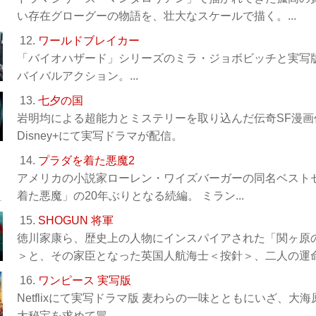
い存在グローグーの物語を、壮大なスケールで描く。...
12.
ワールドブレイカー
「バイオハザード」シリーズのミラ・ジョボビッチと実写
バイバルアクション。...
13.
七夕の国
岩明均による超能力とミステリーを取り込んだ伝奇SF漫画
Disney+にて実写ドラマが配信。
14.
プラダを着た悪魔2
アメリカの小説家ローレン・ワイズバーガーの同名ベストセ
着た悪魔」の20年ぶりとなる続編。 ミラン...
15.
SHOGUN 将軍
徳川家康ら、歴史上の人物にインスパイアされた「関ヶ原
＞と、その家臣となった英国人航海士＜按針＞、二人の運命の
16.
ワンピース 実写版
Netflixにて実写ドラマ版 麦わらの一味とともにいざ、大
大秘宝を求めて冒...