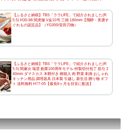
【ふるさと納税】TBS「ララLIFE」で紹介されました(R
5.5) H30-98 関虎徹 V金10号 三徳 180mm【飛騨・美濃す
ぐれもの認定品】（YG300/安田刃物）
【ふるさと納税】TBS「ララLIFE」で紹介されました(R
5.5) 関兼次 瑞雲 創業100周年モデル 特製切付包丁 筋引 2
40mm ダマスカス 木鞘付き 桐箱入 肉 野菜 刺身 おしゃれ
キッチン用品 調理器具 日本製 引越し 新生活 贈り物 ギフ
ト 送料無料 H77-05【最長8ヶ月を目安に配送】