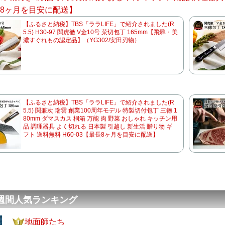
長8ヶ月を目安に配送】
【ふるさと納税】TBS「ララLIFE」で紹介されました(R
5.5) H30-97 関虎徹 V金10号 菜切包丁 165mm【飛騨・美
濃すぐれもの認定品】（YG302/安田刃物）
【ふるさと納税】TBS「ララLIFE」で紹介されました(R
5.5) 関兼次 瑞雲 創業100周年モデル 特製切付包丁 三徳 1
80mm ダマスカス 桐箱 万能 肉 野菜 おしゃれ キッチン用
品 調理器具 よく切れる 日本製 引越し 新生活 贈り物 ギ
フト 送料無料 H60-03【最長8ヶ月を目安に配送】
 週間人気ランキング
地面師たち