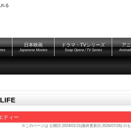
見れる
日本映画
ドラマ・TVシリーズ
アニ
ies
Japanese Movies
Soap Opera / TV Series
Animat
LIFE
エティー
※このページは
公開日:2024/01/21(最終更新日:2026/07/26)
のも