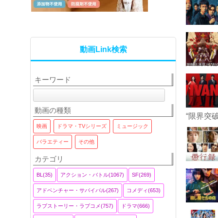
動画Link検索
キーワード
動画の種類
“限界突
映画
ドラマ・TVシリーズ
ミュージック
バラエティー
その他
カテゴリ
BL(35)
アクション・バトル(1067)
SF(269)
アドベンチャー・サバイバル(267)
コメディ(653)
ラブストーリー・ラブコメ(757)
ドラマ(666)