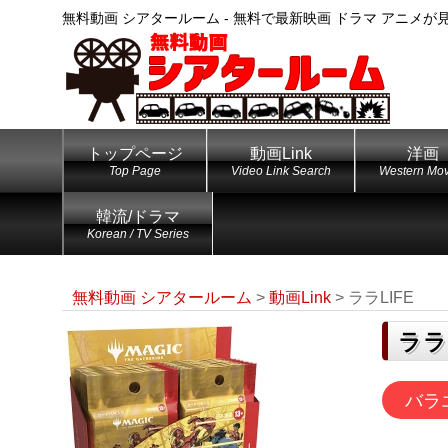
無料動画 シアタールーム - 無料で最新映画 ドラマ アニメが
トップページ
動画Link
洋画
Top Page
Video Link Search
Western Mov
韓流/ドラマ
Korean / TV Series
無料動画 シアタールーム
>
動画Link
>
ララLIFE
ララ
バラ