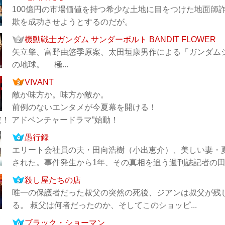
100億円の市場価値を持つ希少な土地に目をつけた地面師
欺を成功させようとするのだが。
機動戦士ガンダム サンダーボルト BANDIT FLOWER
矢立肇、富野由悠季原案、太田垣康男作による「ガンダム
の地球。 極...
VIVANT
敵か味方か。味方か敵か。
前例のないエンタメが今夏幕を開ける！
破！ アドベンチャードラマ”始動！
愚行録
エリート会社員の夫・田向浩樹（小出恵介）、美しい妻・
された。事件発生から1年、その真相を追う週刊誌記者の田中
殺し屋たちの店
唯一の保護者だった叔父の突然の死後、ジアンは叔父が残
る。 叔父は何者だったのか、そしてこのショッピ...
ブラック・ショーマン