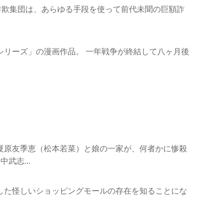
詐欺集団は、あらゆる手段を使って前代未聞の巨額詐
シリーズ」の漫画作品。 一年戦争が終結して八ヶ月後
夏原友季恵（松本若菜）と娘の一家が、何者かに惨殺
武志...
した怪しいショッピングモールの存在を知ることにな