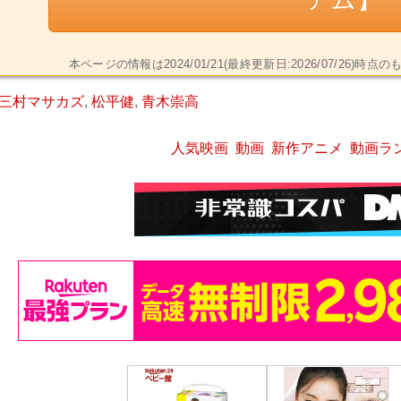
本ページの情報は2024/01/21(最終更新日:2026/07/2
三村マサカズ
,
松平健
,
青木崇高
人気映画
動画
新作アニメ
動画ラ