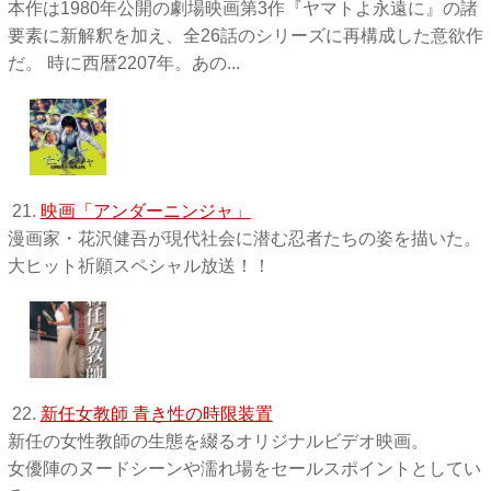
本作は1980年公開の劇場映画第3作『ヤマトよ永遠に』の諸
要素に新解釈を加え、全26話のシリーズに再構成した意欲作
だ。 時に西暦2207年。あの...
21.
映画「アンダーニンジャ」
漫画家・花沢健吾が現代社会に潜む忍者たちの姿を描いた。
大ヒット祈願スペシャル放送！！
22.
新任女教師 青き性の時限装置
新任の女性教師の生態を綴るオリジナルビデオ映画。
女優陣のヌードシーンや濡れ場をセールスポイントとしてい