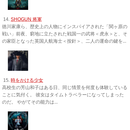
14.
SHOGUN 将軍
徳川家康ら、歴史上の人物にインスパイアされた「関ヶ原の
戦い」前夜、窮地に立たされた戦国一の武将＜虎永＞と、そ
の家臣となった英国人航海士＜按針＞、二人の運命の鍵を...
15.
時をかける少女
高校生の芳山和子はある日、同じ情景を何度も体験している
ことに気付く。 彼女はタイムトラベラーになってしまった
のだ。 やがてその能力は...