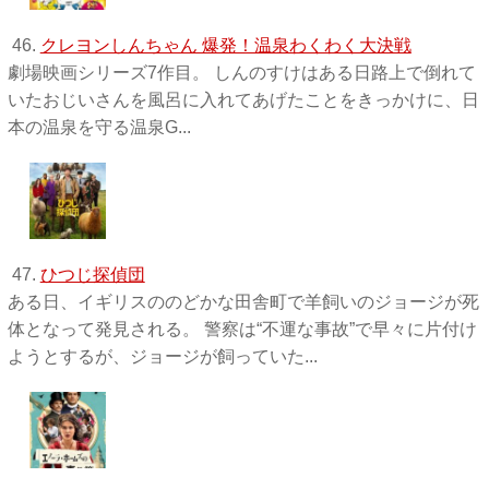
46.
クレヨンしんちゃん 爆発！温泉わくわく大決戦
劇場映画シリーズ7作目。 しんのすけはある日路上で倒れて
いたおじいさんを風呂に入れてあげたことをきっかけに、日
本の温泉を守る温泉G...
47.
ひつじ探偵団
ある日、イギリスののどかな田舎町で羊飼いのジョージが死
体となって発見される。 警察は“不運な事故”で早々に片付け
ようとするが、ジョージが飼っていた...