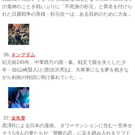
の鬼神のごとき戦いぶりに「不死身の杉元」と異名を付けら
れた日露戦争の英雄・杉元佐一は、ある目的のために大金...
36.
キングダム
紀元前245年、中華西方の国・秦。戦災で親を失くした少
年・信(山崎賢人)と漂(吉沢亮)は、大将軍になる夢を抱きな
がら剣術の特訓に明け暮れていた。...
37.
金魚妻
黒澤Rによる日本の漫画。 タワーマンションに住む一見幸せ
そうな6人の妻たちが「禁断の恋」に足を踏み入れるラブド