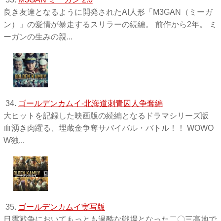
良き友達となるように開発されたAI人形「M3GAN（ミーガ
ン）」の愛情が暴走するスリラーの続編。 前作から2年。 ミ
ーガンの生みの親...
34.
ゴールデンカムイ-北海道刺青囚人争奪編
大ヒットを記録した映画版の続編となるドラマシリーズ版
血湧き肉躍る、埋蔵金争奪サバイバル・バトル！！ WOWO
W独 ...
35.
ゴールデンカムイ実写版
日露戦争においてもっとも過酷な戦場となった二〇三高地で