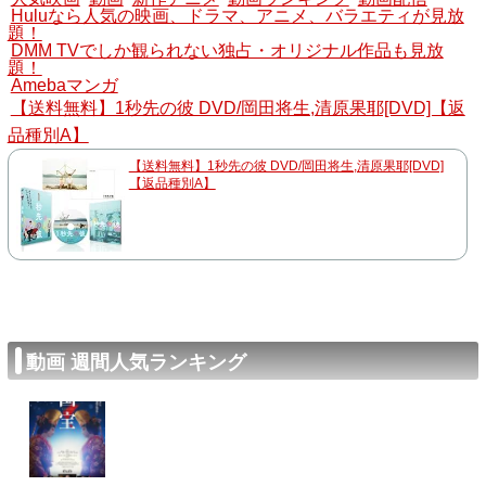
Huluなら人気の映画、ドラマ、アニメ、バラエティが見放
題！
DMM TVでしか観られない独占・オリジナル作品も見放
題！
Amebaマンガ
【送料無料】1秒先の彼 DVD/岡田将生,清原果耶[DVD]【返
品種別A】
【送料無料】1秒先の彼 DVD/岡田将生,清原果耶[DVD]
【返品種別A】
動画 週間人気ランキング