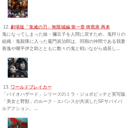
12.
劇場版「鬼滅の刃」無限城編 第一章 猗窩座 再来
鬼になってしまった妹・禰󠄀豆子を人間に戻すため、鬼狩りの
組織・鬼殺隊に入った竈門炭治郎は、同期の仲間である我妻
善逸や嘴平伊之助とともに数々の鬼と戦いながら成長し...
13.
ワールドブレイカー
「バイオハザード」シリーズのミラ・ジョボビッチと実写版
「美女と野獣」のルーク・エバンスが共演したSFサバイバ
ルアクション。...