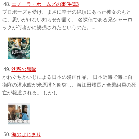
48.
エノーラ・ホームズの事件簿3
プロポーズも受け、まさに幸せの絶頂にあった彼女のもと
に、思いがけない知らせが届く。 名探偵である兄シャーロ
ックが何者かに誘拐されたというのだ。...
49.
沈黙の艦隊
かわぐちかいじによる日本の漫画作品。 日本近海で海上自
衛隊の潜水艦が米原潜と衝突し、海江田艦長と全乗組員の死
亡が報道される。 しかし...
50.
海のはじまり