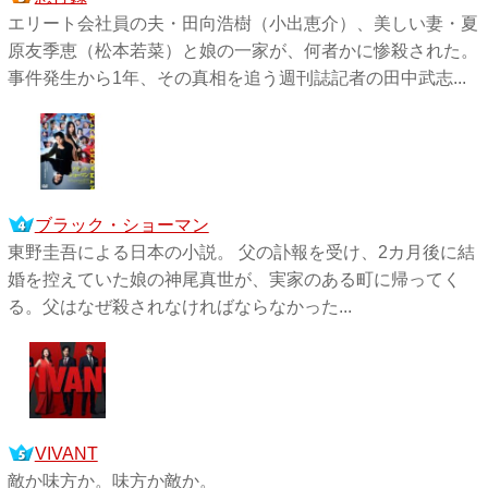
エリート会社員の夫・田向浩樹（小出恵介）、美しい妻・夏
原友季恵（松本若菜）と娘の一家が、何者かに惨殺された。
事件発生から1年、その真相を追う週刊誌記者の田中武志...
ブラック・ショーマン
東野圭吾による日本の小説。 父の訃報を受け、2カ月後に結
婚を控えていた娘の神尾真世が、実家のある町に帰ってく
る。父はなぜ殺されなければならなかった...
VIVANT
敵か味方か。味方か敵か。