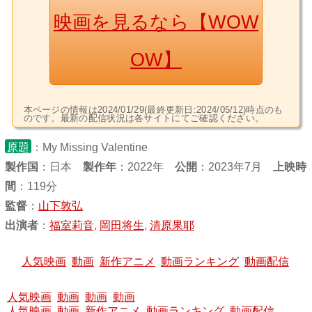
映画を見るなら【WOW
OW】
本ページの情報は2024/01/29(最終更新日:2024/05/12)時点のも
のです。最新の配信状況は各サイトにてご確認ください。
原題
：My Missing Valentine
製作国
：
日本
製作年
：2022年
公開
：2023年7月
上映時
間
：119分
監督
：
山下敦弘
出演者
：
福室莉音
,
岡田将生
,
清原果耶
人気映画
動画
新作アニメ
動画ランキング
動画配信
人気映画
動画
動画
動画
人気映画
動画
新作アニメ
動画ランキング
動画配信