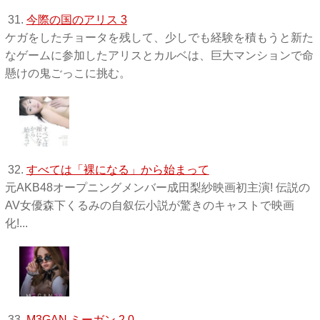
31.
今際の国のアリス 3
ケガをしたチョータを残して、少しでも経験を積もうと新た
なゲームに参加したアリスとカルベは、巨大マンションで命
懸けの鬼ごっこに挑む。
32.
すべては「裸になる」から始まって
元AKB48オープニングメンバー成田梨紗映画初主演! 伝説の
AV女優森下くるみの自叙伝小説が驚きのキャストで映画
化!...
33.
M3GAN ミーガン 2.0