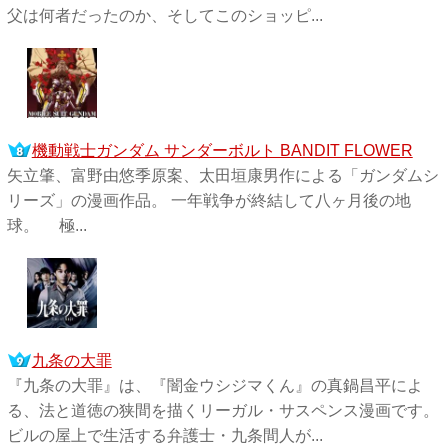
父は何者だったのか、そしてこのショッピ...
機動戦士ガンダム サンダーボルト BANDIT FLOWER
矢立肇、富野由悠季原案、太田垣康男作による「ガンダムシ
リーズ」の漫画作品。 一年戦争が終結して八ヶ月後の地
球。 極...
九条の大罪
『九条の大罪』は、『闇金ウシジマくん』の真鍋昌平によ
る、法と道徳の狭間を描くリーガル・サスペンス漫画です。
ビルの屋上で生活する弁護士・九条間人が...