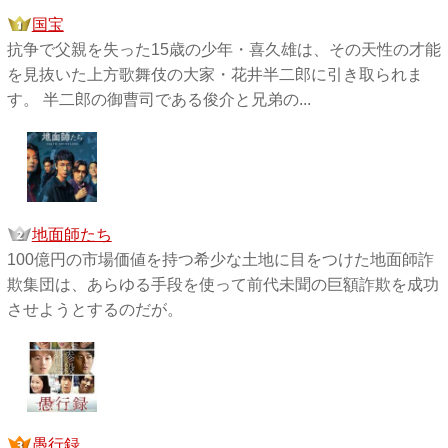
国宝
抗争で父親を失った15歳の少年・喜久雄は、その天性の才能
を見抜いた上方歌舞伎の大家・花井半二郎に引き取られま
す。 半二郎の御曹司である俊介と兄弟の...
地面師たち
100億円の市場価値を持つ希少な土地に目をつけた地面師詐
欺集団は、あらゆる手段を使って前代未聞の巨額詐欺を成功
させようとするのだが。
愚行録