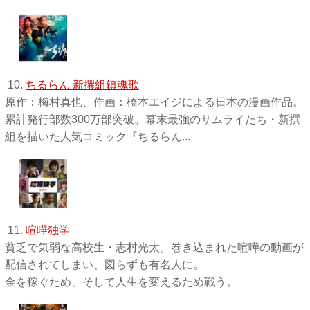
10.
ちるらん 新撰組鎮魂歌
原作：梅村真也、作画：橋本エイジによる日本の漫画作品。
累計発行部数300万部突破。幕末最強のサムライたち・新撰
組を描いた人気コミック『ちるらん...
11.
喧嘩独学
貧乏で気弱な高校生・志村光太。巻き込まれた喧嘩の動画が
配信されてしまい、図らずも有名人に。
金を稼ぐため、そして人生を変えるため戦う。