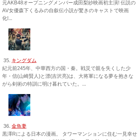
元AKB48オープニングメンバー成田梨紗映画初主演! 伝説の
AV女優森下くるみの自叙伝小説が驚きのキャストで映画
化!...
35.
キングダム
紀元前245年、中華西方の国・秦。戦災で親を失くした少
年・信(山崎賢人)と漂(吉沢亮)は、大将軍になる夢を抱きな
がら剣術の特訓に明け暮れていた。...
36.
金魚妻
黒澤Rによる日本の漫画。 タワーマンションに住む一見幸せ