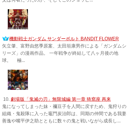
機動戦士ガンダム サンダーボルト BANDIT FLOWER
矢立肇、富野由悠季原案、太田垣康男作による「ガンダムシ
リーズ」の漫画作品。 一年戦争が終結して八ヶ月後の地
球。 極...
10.
劇場版「鬼滅の刃」無限城編 第一章 猗窩座 再来
鬼になってしまった妹・禰󠄀豆子を人間に戻すため、鬼狩りの
組織・鬼殺隊に入った竈門炭治郎は、同期の仲間である我妻
善逸や嘴平伊之助とともに数々の鬼と戦いながら成長し...