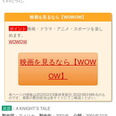
くのだった。
映画を見るなら【WOWOW】
ポイント
映画・ドラマ・アニメ・スポーツを楽し
めます。
WOWOW
映画を見るなら【WOW
OW】
本ページの情報は2022/02/23(最終更新日:2022/09/24)時点のも
のです。最新の配信状況は各サイトにてご確認ください。
原題
：A KNIGHT’S TALE
製作国
：
アメリカ
製作年
：2001年
公開
：2001年10月