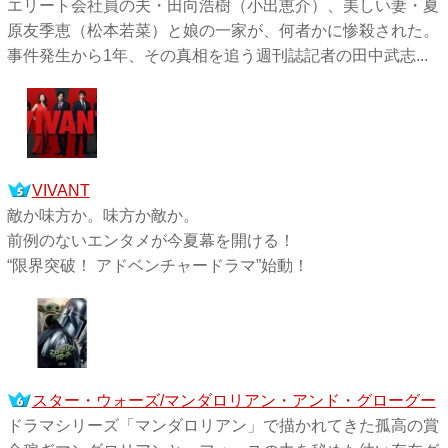
エリート会社員の夫・田向浩樹（小出恵介）、美しい妻・夏
原友季恵（松本若菜）と娘の一家が、何者かに惨殺された。
事件発生から1年、その真相を追う週刊誌記者の田中武志...
VIVANT
敵か味方か。味方か敵か。
前例のないエンタメが今夏幕を開ける！
“限界突破！ アドベンチャードラマ”始動！
スター・ウォーズ/マンダロリアン・アンド・グローグー
ドラマシリーズ「マンダロリアン」で描かれてきた孤高の賞