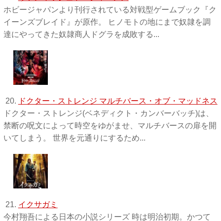
ホビージャパンより刊行されている対戦型ゲームブック『ク
イーンズブレイド』が原作。 ヒノモトの地にまで奴隷を調
達にやってきた奴隷商人ドグラを成敗する...
20.
ドクター・ストレンジ マルチバース・オブ・マッドネス
ドクター・ストレンジ(ベネディクト・カンバーバッチ)は、
禁断の呪文によって時空をゆがませ、マルチバースの扉を開
いてしまう。 世界を元通りにするため...
21.
イクサガミ
今村翔吾による日本の小説シリーズ 時は明治初期。かつて