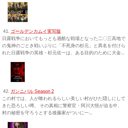
41.
ゴールデンカムイ実写版
日露戦争においてもっとも過酷な戦場となった二〇三高地で
の鬼神のごとき戦いぶりに「不死身の杉元」と異名を付けら
れた日露戦争の英雄・杉元佐一は、ある目的のために大金...
42.
ガンニバル Season 2
この村では、人が喰われるらしい美しい村がひた隠しにして
きた恐ろしい噂。 その真相に警察官・阿川大悟が迫る中、
村の秘密を守ろうとする後藤家がついに一...