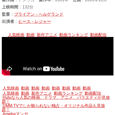
上映時間
：132分
監督
：
ブライアン・ヘルゲランド
出演者
：
ヒース・レジャー
人気映画
動画
新作アニメ
動画ランキング
動画配信
人気映画
動画
動画
動画
動画
動画
動画
動画
人気映画
動画
新作アニメ
動画ランキング
動画配信
Huluなら人気の映画、ドラマ、アニメ、バラエティが見放
題！
DMM TVでしか観られない独占・オリジナル作品も見放
題！
Amebaマンガ