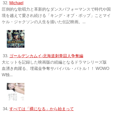
32.
Michael
圧倒的な歌唱力と革新的なダンスパフォーマンスで時代や国
境を越えて愛され続ける「キング・オブ・ポップ」ことマイ
ケル・ジャクソンの人生を描いた伝記映画。...
33.
ゴールデンカムイ-北海道刺青囚人争奪編
大ヒットを記録した映画版の続編となるドラマシリーズ版
血湧き肉躍る、埋蔵金争奪サバイバル・バトル！！ WOWO
W独 ...
34.
すべては「裸になる」から始まって