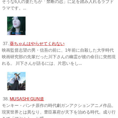
そうな6人の妻たちが「禁断の恋」に足を踏み入れるラブド
ラマです。...
37.
葵ちゃんはやらせてくれない
映画監督志望の男・信吾の前に、1年前に自殺した大学時代
映画研究部の先輩だった川下さんの幽霊が彼の命日に突然現
れる。 川下さんが語るには、片思いをし...
38.
MUSASHI GUN道
モンキー・パンチ原作の時代劇ガンアクションアニメ作品。
現実世界とは異なり、豊臣幕府が天下を治める時代。成り行