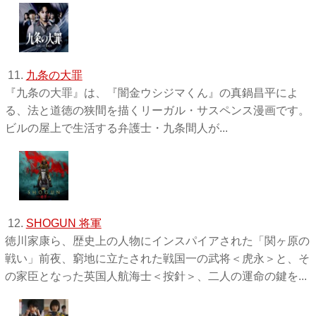
11.
九条の大罪
『九条の大罪』は、『闇金ウシジマくん』の真鍋昌平によ
る、法と道徳の狭間を描くリーガル・サスペンス漫画です。
ビルの屋上で生活する弁護士・九条間人が...
12.
SHOGUN 将軍
徳川家康ら、歴史上の人物にインスパイアされた「関ヶ原の
戦い」前夜、窮地に立たされた戦国一の武将＜虎永＞と、そ
の家臣となった英国人航海士＜按針＞、二人の運命の鍵を...