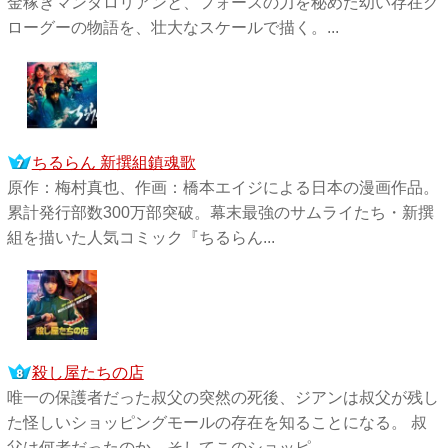
金稼ぎマンダロリアンと、フォースの力を秘めた幼い存在グ
ローグーの物語を、壮大なスケールで描く。...
ちるらん 新撰組鎮魂歌
原作：梅村真也、作画：橋本エイジによる日本の漫画作品。
累計発行部数300万部突破。幕末最強のサムライたち・新撰
組を描いた人気コミック『ちるらん...
殺し屋たちの店
唯一の保護者だった叔父の突然の死後、ジアンは叔父が残し
た怪しいショッピングモールの存在を知ることになる。 叔
父は何者だったのか、そしてこのショッピ...