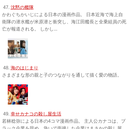
47.
沈黙の艦隊
かわぐちかいじによる日本の漫画作品。 日本近海で海上自
衛隊の潜水艦が米原潜と衝突し、海江田艦長と全乗組員の死
亡が報道される。 しかし...
48.
海のはじまり
さまざまな形の親と子のつながりを通して描く愛の物語。
49.
幸せカナコの殺し屋生活
若林稔弥による日本の4コマ漫画作品。 主人公カナコは、ブ
ラック企業を辞め、急いで面接した企業はまさかの殺し屋。