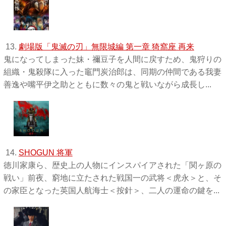
13.
劇場版「鬼滅の刃」無限城編 第一章 猗窩座 再来
鬼になってしまった妹・禰󠄀豆子を人間に戻すため、鬼狩りの
組織・鬼殺隊に入った竈門炭治郎は、同期の仲間である我妻
善逸や嘴平伊之助とともに数々の鬼と戦いながら成長し...
14.
SHOGUN 将軍
徳川家康ら、歴史上の人物にインスパイアされた「関ヶ原の
戦い」前夜、窮地に立たされた戦国一の武将＜虎永＞と、そ
の家臣となった英国人航海士＜按針＞、二人の運命の鍵を...