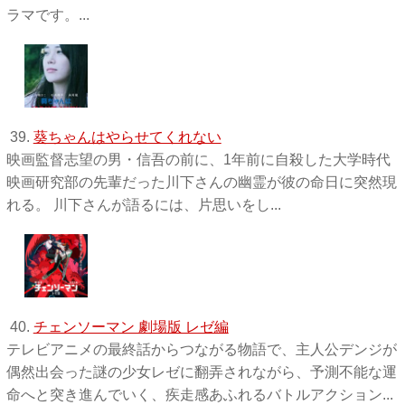
ラマです。...
39.
葵ちゃんはやらせてくれない
映画監督志望の男・信吾の前に、1年前に自殺した大学時代
映画研究部の先輩だった川下さんの幽霊が彼の命日に突然現
れる。 川下さんが語るには、片思いをし...
40.
チェンソーマン 劇場版 レゼ編
テレビアニメの最終話からつながる物語で、主人公デンジが
偶然出会った謎の少女レゼに翻弄されながら、予測不能な運
命へと突き進んでいく、疾走感あふれるバトルアクション...