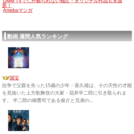
DMM TVでしか観られない独占・オリジナル作品も見放
題！
Amebaマンガ
動画 週間人気ランキング
国宝
抗争で父親を失った15歳の少年・喜久雄は、その天性の才能
を見抜いた上方歌舞伎の大家・花井半二郎に引き取られま
す。 半二郎の御曹司である俊介と兄弟の...