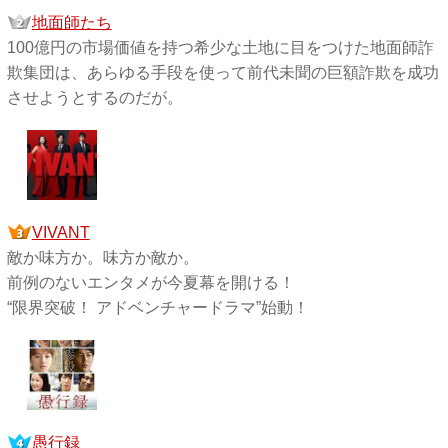
地面師たち
100億円の市場価値を持つ希少な土地に目をつけた地面師詐
欺集団は、あらゆる手段を使って前代未聞の巨額詐欺を成功
させようとするのだが。
VIVANT
敵か味方か。味方か敵か。
前例のないエンタメが今夏幕を開ける！
“限界突破！ アドベンチャードラマ”始動！
愚行録