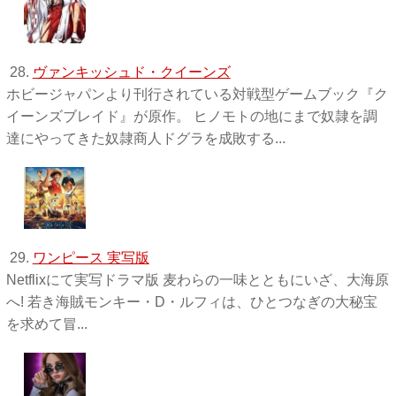
28.
ヴァンキッシュド・クイーンズ
ホビージャパンより刊行されている対戦型ゲームブック『ク
イーンズブレイド』が原作。 ヒノモトの地にまで奴隷を調
達にやってきた奴隷商人ドグラを成敗する...
29.
ワンピース 実写版
Netflixにて実写ドラマ版 麦わらの一味とともにいざ、大海原
へ! 若き海賊モンキー・D・ルフィは、ひとつなぎの大秘宝
を求めて冒...