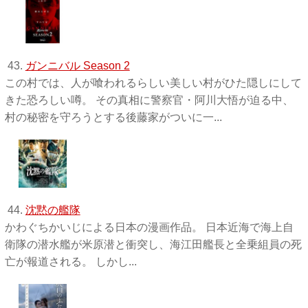
43.
ガンニバル Season 2
この村では、人が喰われるらしい美しい村がひた隠しにして
きた恐ろしい噂。 その真相に警察官・阿川大悟が迫る中、
村の秘密を守ろうとする後藤家がついに一...
44.
沈黙の艦隊
かわぐちかいじによる日本の漫画作品。 日本近海で海上自
衛隊の潜水艦が米原潜と衝突し、海江田艦長と全乗組員の死
亡が報道される。 しかし...