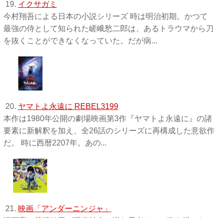
19.
イクサガミ
今村翔吾による日本の小説シリーズ 時は明治初期。かつて
最強の侍として知られた嵯峨愁二郎は、あるトラウマから刀
を抜くことができなくなっていた。だが病...
20.
ヤマトよ永遠に REBEL3199
本作は1980年公開の劇場映画第3作『ヤマトよ永遠に』の諸
要素に新解釈を加え、全26話のシリーズに再構成した意欲作
だ。 時に西暦2207年。あの...
21.
映画「アンダーニンジャ」