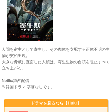
人間を宿主として寄生し、その肉体を支配する正体不明の生
物が突如出現。
大きな脅威に直面した人類は、寄生生物の台頭を阻止すべく
立ち上がる。
Netflix独 占配 信
※韓国ドラマ 字幕なしです。
ドラマを見るなら【Hulu】