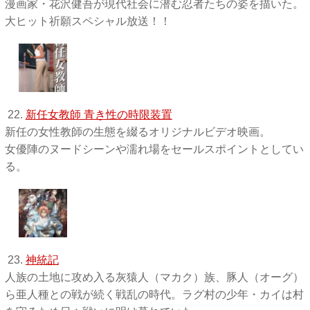
漫画家・花沢健吾が現代社会に潜む忍者たちの姿を描いた。
大ヒット祈願スペシャル放送！！
22.
新任女教師 青き性の時限装置
新任の女性教師の生態を綴るオリジナルビデオ映画。
女優陣のヌードシーンや濡れ場をセールスポイントとしてい
る。
23.
神統記
人族の土地に攻め入る灰猿人（マカク）族、豚人（オーグ）
ら亜人種との戦が続く戦乱の時代。ラグ村の少年・カイは村