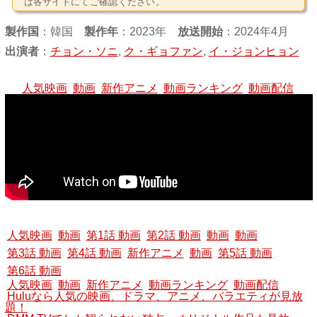
は各サイトにてご確認ください。
製作国
：
韓国
製作年
：2023年
放送開始
：2024年4月
出演者
：
チョン・ソニ
,
ク・ギョファン
,
イ・ジョンヒョン
人気映画
動画
新作アニメ
動画ランキング
動画配信
人気映画
動画
第1話 動画
第2話 動画
動画
動画
第3話 動画
第4話 動画
新作アニメ
動画
第5話 動画
第6話 動画
人気映画
動画
新作アニメ
動画ランキング
動画配信
Huluなら人気の映画、ドラマ、アニメ、バラエティが見放
題！