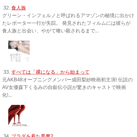
32.
食人族
グリーン・インフェルノと呼ばれるアマゾンの秘境に出かけ
たレポーター一行が失踪。 発見されたフィルムには彼らが
食人族と出会い、やがて喰い殺されるまで...
33.
すべては「裸になる」から始まって
元AKB48オープニングメンバー成田梨紗映画初主演! 伝説の
AV女優森下くるみの自叙伝小説が驚きのキャストで映画
化!...
34.
プラダを着た悪魔2