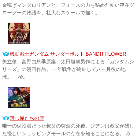
金稼ぎマンダロリアンと、フォースの力を秘めた幼い存在グ
ローグーの物語を、壮大なスケールで描く。...
機動戦士ガンダム サンダーボルト BANDIT FLOWER
矢立肇、富野由悠季原案、太田垣康男作による「ガンダムシ
リーズ」の漫画作品。 一年戦争が終結して八ヶ月後の地
球。 極...
殺し屋たちの店
唯一の保護者だった叔父の突然の死後、ジアンは叔父が残し
た怪しいショッピングモールの存在を知ることになる。 叔