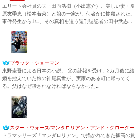
エリート会社員の夫・田向浩樹（小出恵介）、美しい妻・夏
原友季恵（松本若菜）と娘の一家が、何者かに惨殺された。
事件発生から1年、その真相を追う週刊誌記者の田中武志...
ブラック・ショーマン
東野圭吾による日本の小説。 父の訃報を受け、2カ月後に結
婚を控えていた娘の神尾真世が、実家のある町に帰ってく
る。父はなぜ殺されなければならなかった...
スター・ウォーズ/マンダロリアン・アンド・グローグー
ドラマシリーズ「マンダロリアン」で描かれてきた孤高の賞