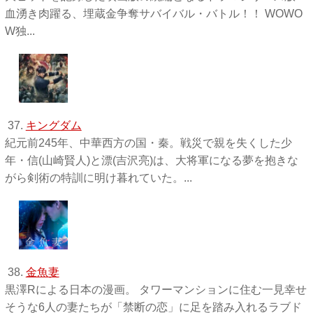
血湧き肉躍る、埋蔵金争奪サバイバル・バトル！！ WOWO
W独 ...
37.
キングダム
紀元前245年、中華西方の国・秦。戦災で親を失くした少
年・信(山崎賢人)と漂(吉沢亮)は、大将軍になる夢を抱きな
がら剣術の特訓に明け暮れていた。...
38.
金魚妻
黒澤Rによる日本の漫画。 タワーマンションに住む一見幸せ
そうな6人の妻たちが「禁断の恋」に足を踏み入れるラブド