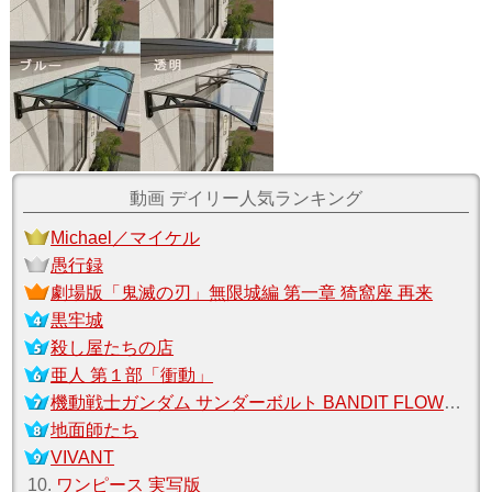
動画 デイリー人気ランキング
Michael／マイケル
愚行録
劇場版「鬼滅の刃」無限城編 第一章 猗窩座 再来
黒牢城
殺し屋たちの店
亜人 第１部「衝動」
機動戦士ガンダム サンダーボルト BANDIT FLOWER
地面師たち
VIVANT
10.
ワンピース 実写版