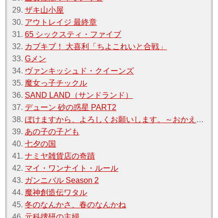
29.
ザキ山小屋
30.
アウトレイジ 最終章
31.
65 シックスティ・ファイブ
32.
カブキブ！ 大喜利「ちよこれいと合戦」
33.
Gメン
34.
ヴァンキッシュド・クイーンズ
35.
魔女っ子チックル
36.
SAND LAND（サンドランド）
37.
デューン 砂の惑星 PART2
38.
ぼけますから、よろしくお願いします。～おかえりお母さん～
39.
あの子の子ども
40.
七夕の国
41.
ナミヤ雑貨店の奇蹟
42.
マイ・ワンナイト・ルール
43.
ガンニバル Season 2
44.
魔神創造伝ワタル
45.
冬のなんかさ、春のなんかね
46.
元科捜研の主婦