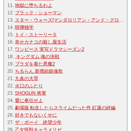
11.
地獄に堕ちるわよ
12.
ブラック・ショーマン
13.
スター・ウォーズ/マンダロリアン・アンド・グローグー
14.
喧嘩独学
15.
トイ・ストーリー５
16.
幸せカナコの殺し屋生活
17.
ワンピース 実写ドラマシーズン2
18.
キングダム 魂の決戦
19.
プラダを着た悪魔2
20.
ちるらん 新撰組鎮魂歌
21.
九条の大罪
22.
火口のふたり
23.
SHOGUN 将軍
24.
愛に奉仕せよ
25.
劇場版 転生したらスライムだった件 紅蓮の絆編
26.
好きでもないくせに
27.
ザ・ボーイ 絶望少年
28.
乙女怪獣キャラメリゼ