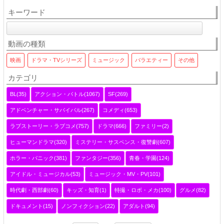
キーワード
動画の種類
映画
ドラマ・TVシリーズ
ミュージック
バラエティー
その他
カテゴリ
BL(35)
アクション・バトル(1067)
SF(269)
アドベンチャー・サバイバル(267)
コメディ(653)
ラブストーリー・ラブコメ(757)
ドラマ(666)
ファミリー(2)
ヒューマンドラマ(320)
ミステリー・サスペンス・復讐劇(607)
ホラー・パニック(381)
ファンタジー(356)
青春・学園(124)
アイドル・ミュージカル(53)
ミュージック・MV・PV(101)
時代劇・西部劇(60)
キッズ・知育(1)
特撮・ロボ・メカ(100)
グルメ(82)
ドキュメント(15)
ノンフィクション(22)
アダルト(94)