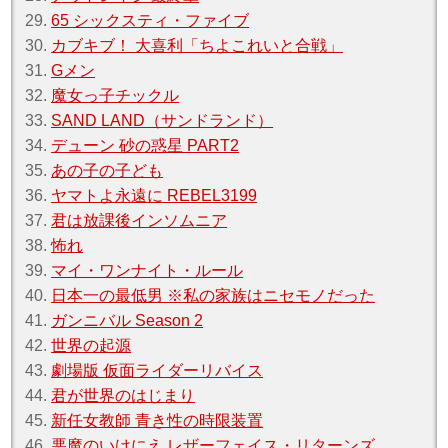
29.
65 シックスティ・ファイブ
30.
カブキブ！ 大喜利「ちよこれいと合戦」
31.
Gメン
32.
魔女っ子チックル
33.
SAND LAND（サンドランド）
34.
デューン 砂の惑星 PART2
35.
あの子の子ども
36.
ヤマトよ永遠に REBEL3199
37.
君は放課後インソムニア
38.
怖れ
39.
マイ・ワンナイト・ルール
40.
日本一の最低男 ※私の家族はニセモノだった
41.
ガンニバル Season 2
42.
世界の起源
43.
劇場版 仮面ライダーリバイス
44.
君が世界のはじまり
45.
新任女教師 青き性の時限装置
46.
悪魔のいけにえ レザーフェイス・リターンズ