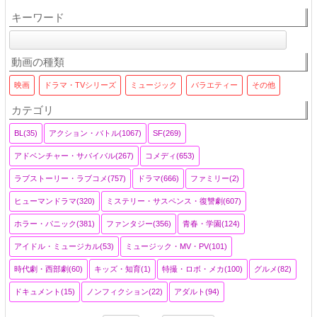
キーワード
動画の種類
映画
ドラマ・TVシリーズ
ミュージック
バラエティー
その他
カテゴリ
BL(35)
アクション・バトル(1067)
SF(269)
アドベンチャー・サバイバル(267)
コメディ(653)
ラブストーリー・ラブコメ(757)
ドラマ(666)
ファミリー(2)
ヒューマンドラマ(320)
ミステリー・サスペンス・復讐劇(607)
ホラー・パニック(381)
ファンタジー(356)
青春・学園(124)
アイドル・ミュージカル(53)
ミュージック・MV・PV(101)
時代劇・西部劇(60)
キッズ・知育(1)
特撮・ロボ・メカ(100)
グルメ(82)
ドキュメント(15)
ノンフィクション(22)
アダルト(94)