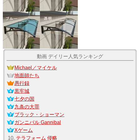
動画 デイリー人気ランキング
Michael／マイケル
地面師たち
愚行録
黒牢城
七夕の国
九条の大罪
ブラック・ショーマン
ガンニバル Gannibal
Xゲーム
10.
テラフォーム 侵略