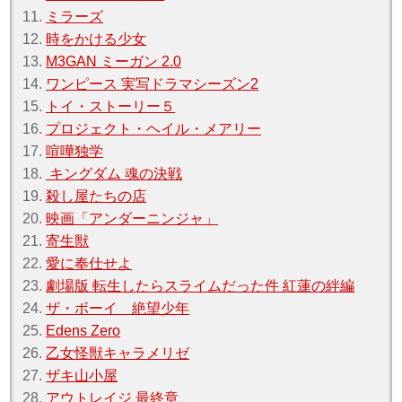
11.
ミラーズ
12.
時をかける少女
13.
M3GAN ミーガン 2.0
14.
ワンピース 実写ドラマシーズン2
15.
トイ・ストーリー５
16.
プロジェクト・ヘイル・メアリー
17.
喧嘩独学
18.
キングダム 魂の決戦
19.
殺し屋たちの店
20.
映画「アンダーニンジャ」
21.
寄生獣
22.
愛に奉仕せよ
23.
劇場版 転生したらスライムだった件 紅蓮の絆編
24.
ザ・ボーイ 絶望少年
25.
Edens Zero
26.
乙女怪獣キャラメリゼ
27.
ザキ山小屋
28.
アウトレイジ 最終章