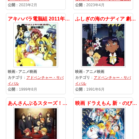
公開
：2023年2月
公開
：2023年4月
アキハバラ電脳組 2011年の夏休み
ふしぎの海のナディア 劇場用オリジナル版
映画 - アニメ映画
映画 - アニメ映画
カテゴリ
：
アドベンチャー・サバ
カテゴリ
：
アドベンチャー・サバ
イバル
イバル
公開
：1999年8月
公開
：1991年6月
あんさんぶるスターズ！！-Road to Show!!-
映画 ドラえもん 新・のび太と鉄人兵団 ~はばたけ 天使たち~