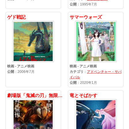
公開
：1995年7月
ゲド戦記
サマーウォーズ
映画 - アニメ映画
映画 - アニメ映画
公開
：2006年7月
カテゴリ
：
アドベンチャー・サバ
イバル
公開
：2020年1月
劇場版「鬼滅の刃」無限城編 第一章 猗窩座 再来
竜とそばかす