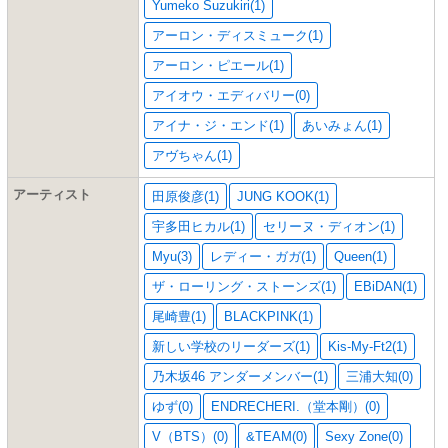
Yumeko Suzukiri(1)
アーロン・ディスミューク(1)
アーロン・ピエール(1)
アイオウ・エディバリー(0)
アイナ・ジ・エンド(1)
あいみょん(1)
アヴちゃん(1)
アーティスト
田原俊彦(1)
JUNG KOOK(1)
宇多田ヒカル(1)
セリーヌ・ディオン(1)
Myu(3)
レディー・ガガ(1)
Queen(1)
ザ・ローリング・ストーンズ(1)
EBiDAN(1)
尾崎豊(1)
BLACKPINK(1)
新しい学校のリーダーズ(1)
Kis-My-Ft2(1)
乃木坂46 アンダーメンバー(1)
三浦大知(0)
ゆず(0)
ENDRECHERI.（堂本剛）(0)
V（BTS）(0)
&TEAM(0)
Sexy Zone(0)