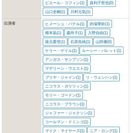
ピエール・コフィン(1)
真利子哲也(0)
山口史嗣(1)
川村元気(1)
出演者
ヒメーシュ・パテル(1)
的場華鈴(1)
根本凪(1)
森尚子(1)
入野自由(1)
坂元愛登(1)
石原良純(1)
山田優(0)
ケリー・ゲイル(1)
ルーシー・バレット(1)
アンガス・サンプソン(1)
マデリーン・ウエスト(1)
プリヤ・ジャイン(1)
リ・ウェンハン(1)
ニコラス・ガリツィン(1)
モリー・ゴードン(1)
ニコラス・ブラウン(1)
ジャファー・ジャクソン(1)
コールマン・ドミンゴ(1)
マイク・マイヤーズ(1)
ニア・ロング(1)