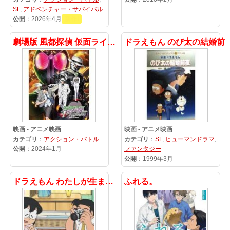
SF
,
アドベンチャー・サバイバル
公開
：2026年4月
新作!
劇場版 風都探偵 仮面ライダースカルの肖像
ドラえもん のび太の結婚前
映画 - アニメ映画
映画 - アニメ映画
カテゴリ
：
アクション・バトル
カテゴリ
：
SF
,
ヒューマンドラマ
,
公開
：2024年1月
ファンタジー
公開
：1999年3月
ドラえもん わたしが生まれた日
ふれる。