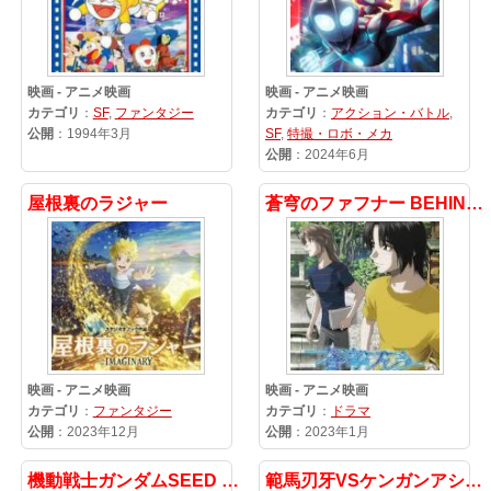
映画 - アニメ映画
映画 - アニメ映画
カテゴリ
：
SF
,
ファンタジー
カテゴリ
：
アクション・バトル
,
公開
：1994年3月
SF
,
特撮・ロボ・メカ
公開
：2024年6月
屋根裏のラジャー
蒼穹のファフナー BEHIND THE LINE
映画 - アニメ映画
映画 - アニメ映画
カテゴリ
：
ファンタジー
カテゴリ
：
ドラマ
公開
：2023年12月
公開
：2023年1月
機動戦士ガンダムSEED FREEDOM
範馬刃牙VSケンガンアシュラ