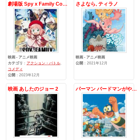
劇場版 Spy x Family Code: White
さよなら, ティラノ
映画 - アニメ映画
映画 - アニメ映画
カテゴリ
：
アクション・バトル
,
公開
：2021年12月
コメディ
公開
：2023年12月
映画 あしたのジョー 2
パーマン バードマンがやって来た!!