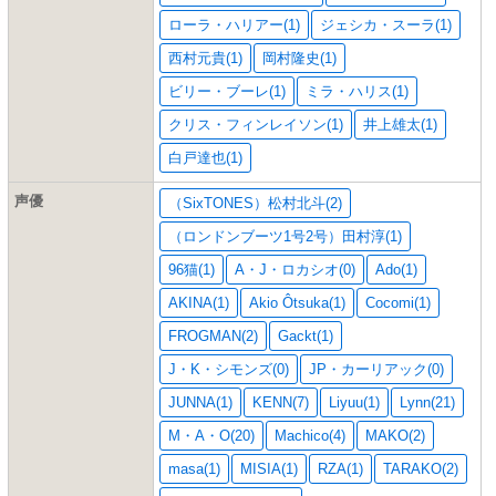
ローラ・ハリアー(1)
ジェシカ・スーラ(1)
西村元貴(1)
岡村隆史(1)
ビリー・ブーレ(1)
ミラ・ハリス(1)
クリス・フィンレイソン(1)
井上雄太(1)
白戸達也(1)
声優
（SixTONES）松村北斗(2)
（ロンドンブーツ1号2号）田村淳(1)
96猫(1)
A・J・ロカシオ(0)
Ado(1)
AKINA(1)
Akio Ôtsuka(1)
Cocomi(1)
FROGMAN(2)
Gackt(1)
J・K・シモンズ(0)
JP・カーリアック(0)
JUNNA(1)
KENN(7)
Liyuu(1)
Lynn(21)
M・A・O(20)
Machico(4)
MAKO(2)
masa(1)
MISIA(1)
RZA(1)
TARAKO(2)