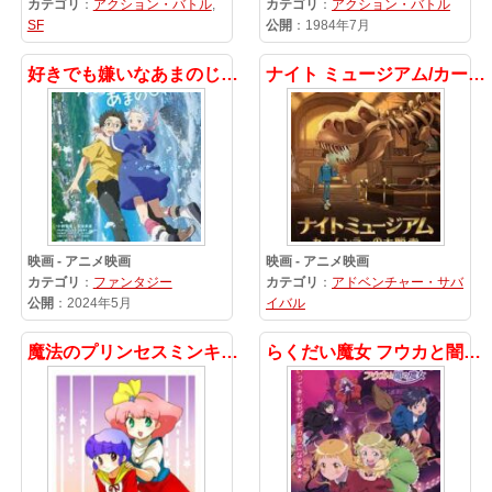
カテゴリ
：
アクション・バトル
,
カテゴリ
：
アクション・バトル
SF
公開
：1984年7月
好きでも嫌いなあまのじゃく
ナイト ミュージアム/カームンラーの大脱走
映画 - アニメ映画
映画 - アニメ映画
カテゴリ
：
ファンタジー
カテゴリ
：
アドベンチャー・サバ
公開
：2024年5月
イバル
魔法のプリンセスミンキーモモvs魔法の天使クリィーミーマミ
らくだい魔女 フウカと闇の魔女