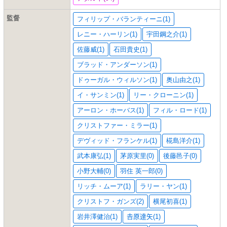
監督
フィリップ・バランティーニ(1)
レニー・ハーリン(1)
宇田鋼之介(1)
佐藤威(1)
石田貴史(1)
ブラッド・アンダーソン(1)
ドゥーガル・ウィルソン(1)
奥山由之(1)
イ・サンミン(1)
リー・クローニン(1)
アーロン・ホーバス(1)
フィル・ロード(1)
クリストファー・ミラー(1)
デヴィッド・フランケル(1)
椛島洋介(1)
武本康弘(1)
茅原実里(0)
後藤邑子(0)
小野大輔(0)
羽住 英一郎(0)
リッチ・ムーア(1)
ラリー・ヤン(1)
クリストフ・ガンズ(2)
横尾初喜(1)
岩井澤健治(1)
𠮷原達矢(1)