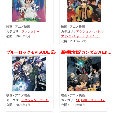
映画 - アニメ映画
映画 - アニメ映画
カテゴリ
：
ファンタジー
カテゴリ
：
アクション・バトル
,
公開
：1990年3月
アドベンチャー・サバイバル
公開
：2012年12月
ブルーロック-EPISODE 凪-
新機動戦記ガンダムW Endless Waltz
映画 - アニメ映画
映画 - アニメ映画
カテゴリ
：
アクション・バトル
カテゴリ
：
SF
,
特撮・ロボ・メカ
公開
：2024年4月
公開
：1998年8月