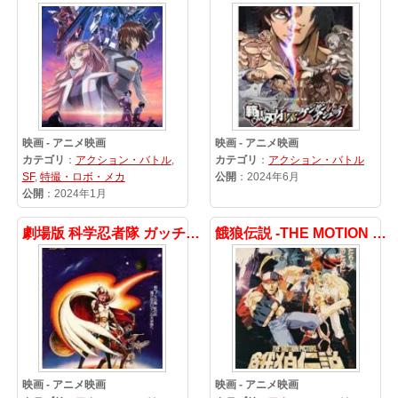
映画 - アニメ映画
映画 - アニメ映画
カテゴリ
：
アクション・バトル
,
カテゴリ
：
アクション・バトル
SF
,
特撮・ロボ・メカ
公開
：2024年6月
公開
：2024年1月
劇場版 科学忍者隊 ガッチャマン
餓狼伝説 -THE MOTION PICTURE-
映画 - アニメ映画
映画 - アニメ映画