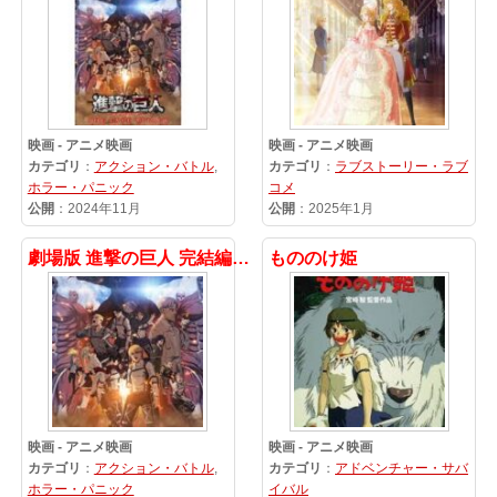
映画 - アニメ映画
映画 - アニメ映画
カテゴリ
：
アクション・バトル
,
カテゴリ
：
ラブストーリー・ラブ
ホラー・パニック
コメ
公開
：2024年11月
公開
：2025年1月
劇場版 進撃の巨人 完結編 – 最後の攻撃 エピソード 1
もののけ姫
映画 - アニメ映画
映画 - アニメ映画
カテゴリ
：
アクション・バトル
,
カテゴリ
：
アドベンチャー・サバ
ホラー・パニック
イバル