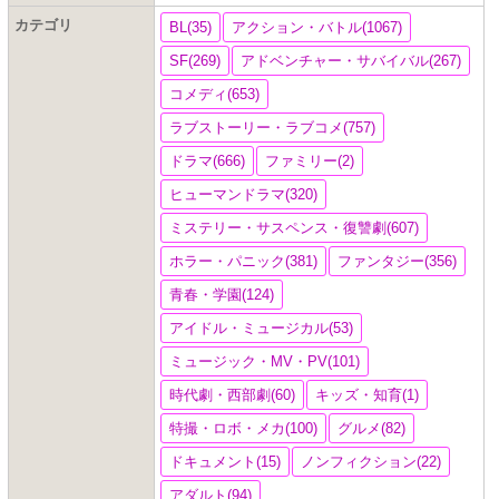
カテゴリ
BL(35)
アクション・バトル(1067)
SF(269)
アドベンチャー・サバイバル(267)
コメディ(653)
ラブストーリー・ラブコメ(757)
ドラマ(666)
ファミリー(2)
ヒューマンドラマ(320)
ミステリー・サスペンス・復讐劇(607)
ホラー・パニック(381)
ファンタジー(356)
青春・学園(124)
アイドル・ミュージカル(53)
ミュージック・MV・PV(101)
時代劇・西部劇(60)
キッズ・知育(1)
特撮・ロボ・メカ(100)
グルメ(82)
ドキュメント(15)
ノンフィクション(22)
アダルト(94)