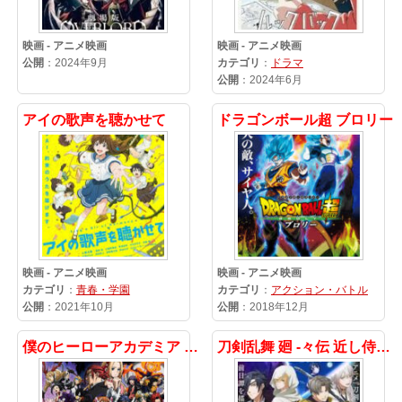
映画 - アニメ映画
映画 - アニメ映画
公開
：2024年9月
カテゴリ
：
ドラマ
公開
：2024年6月
アイの歌声を聴かせて
ドラゴンボール超 ブロリー
映画 - アニメ映画
映画 - アニメ映画
カテゴリ
：
青春・学園
カテゴリ
：
アクション・バトル
公開
：2021年10月
公開
：2018年12月
僕のヒーローアカデミア THE MOVIE 4 You’re Next
刀剣乱舞 廻 -々伝 近し侍らうものら-