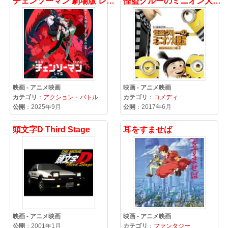
チェンソーマン 劇場版 レゼ編
怪盗グルーのミニオン大脱走
映画 - アニメ映画
映画 - アニメ映画
カテゴリ
：
アクション・バトル
カテゴリ
：
コメディ
公開
：2025年9月
公開
：2017年6月
頭文字D Third Stage
耳をすませば
映画 - アニメ映画
映画 - アニメ映画
公開
：2001年1月
カテゴリ
：
ファンタジー