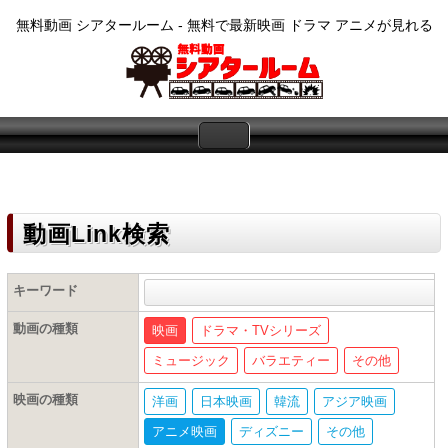
無料動画 シアタールーム - 無料で最新映画 ドラマ アニメが見れる
動画Link検索
キーワード
動画の種類
映画
ドラマ・TVシリーズ
ミュージック
バラエティー
その他
映画の種類
洋画
日本映画
韓流
アジア映画
アニメ映画
ディズニー
その他