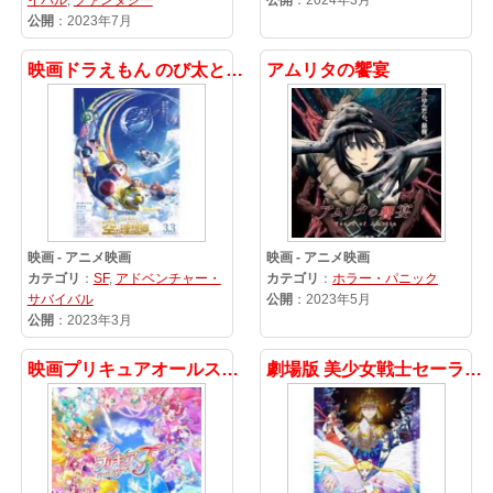
イバル
,
ファンタジー
公開
：2024年3月
公開
：2023年7月
映画ドラえもん のび太と空の理想郷
アムリタの饗宴
映画 - アニメ映画
映画 - アニメ映画
カテゴリ
：
SF
,
アドベンチャー・
カテゴリ
：
ホラー・パニック
サバイバル
公開
：2023年5月
公開
：2023年3月
映画プリキュアオールスターズF
劇場版 美少女戦士セーラームーンCosmos