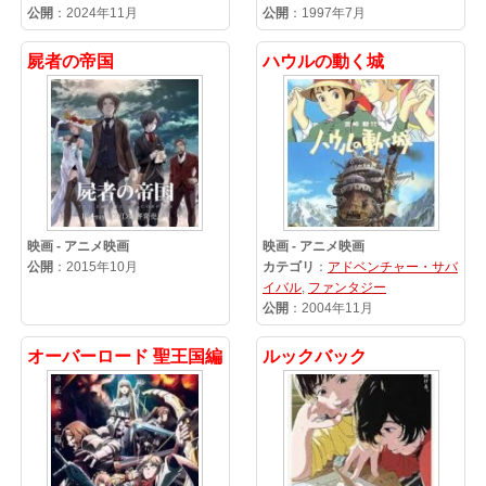
公開
：2024年11月
公開
：1997年7月
屍者の帝国
ハウルの動く城
映画 - アニメ映画
映画 - アニメ映画
公開
：2015年10月
カテゴリ
：
アドベンチャー・サバ
イバル
,
ファンタジー
公開
：2004年11月
オーバーロード 聖王国編
ルックバック