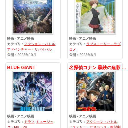
映画 - アニメ映画
映画 - アニメ映画
カテゴリ
：
アクション・バトル
,
カテゴリ
：
ラブストーリー・ラブ
アドベンチャー・サバイバル
コメ
公開
：2023年10月
公開
：2023年6月
BLUE GIANT
名探偵コナン 黒鉄の魚影 (サブマリン)
映画 - アニメ映画
映画 - アニメ映画
カテゴリ
：
ドラマ
,
ミュージッ
カテゴリ
：
アクション・バトル
,
ク・MV・PV
ミステリー・サスペンス・復讐劇