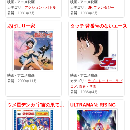
映画 - アニメ映画
映画 - アニメ映画
カテゴリ
：
アクション・バトル
カテゴリ
：
SF
,
ファンタジー
公開
：1981年7月
公開
：1983年3月
あばしり一家
タッチ 背番号のないエース
映画 - アニメ映画
映画 - アニメ映画
公開
：2009年11月
カテゴリ
：
ラブストーリー・ラブ
コメ
,
青春・学園
公開
：1986年4月
ウメ星デンカ 宇宙の果てからパンパロパン!
ULTRAMAN: RISING