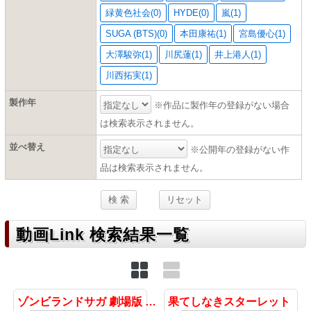
緑黄色社会(0)
HYDE(0)
嵐(1)
SUGA (BTS)(0)
本田康祐(1)
宮島優心(1)
大澤駿弥(1)
川尻蓮(1)
井上港人(1)
川西拓実(1)
製作年
※作品に製作年の登録がない場合
は検索表示されません。
並べ替え
※公開年の登録がない作
品は検索表示されません。
動画Link 検索結果一覧
ゾンビランドサガ 劇場版 夢銀河パラダイス
果てしなきスターレット