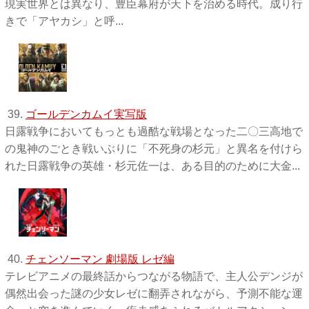
現実世界とは異なり、豊臣幕府が天下を治める時代。成り行
きで「アヤカシ」と呼...
39.
ゴールデンカムイ実写版
日露戦争においてもっとも過酷な戦場となった二〇三高地で
の鬼神のごとき戦いぶりに「不死身の杉元」と異名を付けら
れた日露戦争の英雄・杉元佐一は、ある目的のために大金...
40.
チェンソーマン 劇場版 レゼ編
テレビアニメの最終話からつながる物語で、主人公デンジが
偶然出会った謎の少女レゼに翻弄されながら、予測不能な運