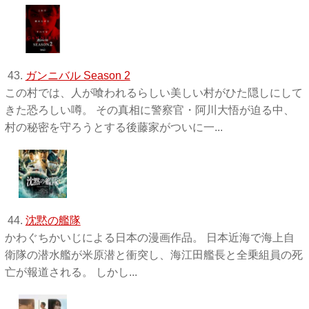
43.
ガンニバル Season 2
この村では、人が喰われるらしい美しい村がひた隠しにして
きた恐ろしい噂。 その真相に警察官・阿川大悟が迫る中、
村の秘密を守ろうとする後藤家がついに一...
44.
沈黙の艦隊
かわぐちかいじによる日本の漫画作品。 日本近海で海上自
衛隊の潜水艦が米原潜と衝突し、海江田艦長と全乗組員の死
亡が報道される。 しかし...