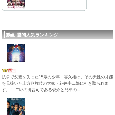
動画 週間人気ランキング
国宝
抗争で父親を失った15歳の少年・喜久雄は、その天性の才能
を見抜いた上方歌舞伎の大家・花井半二郎に引き取られま
す。 半二郎の御曹司である俊介と兄弟の...