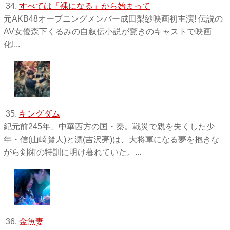
34.
すべては「裸になる」から始まって
元AKB48オープニングメンバー成田梨紗映画初主演! 伝説の
AV女優森下くるみの自叙伝小説が驚きのキャストで映画
化!...
35.
キングダム
紀元前245年、中華西方の国・秦。戦災で親を失くした少
年・信(山崎賢人)と漂(吉沢亮)は、大将軍になる夢を抱きな
がら剣術の特訓に明け暮れていた。...
36.
金魚妻