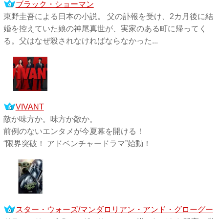
ブラック・ショーマン
東野圭吾による日本の小説。 父の訃報を受け、2カ月後に結
婚を控えていた娘の神尾真世が、実家のある町に帰ってく
る。父はなぜ殺されなければならなかった...
VIVANT
敵か味方か。味方か敵か。
前例のないエンタメが今夏幕を開ける！
“限界突破！ アドベンチャードラマ”始動！
スター・ウォーズ/マンダロリアン・アンド・グローグー