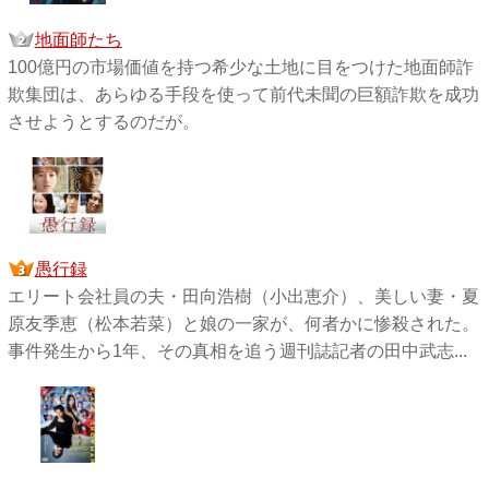
地面師たち
100億円の市場価値を持つ希少な土地に目をつけた地面師詐
欺集団は、あらゆる手段を使って前代未聞の巨額詐欺を成功
させようとするのだが。
愚行録
エリート会社員の夫・田向浩樹（小出恵介）、美しい妻・夏
原友季恵（松本若菜）と娘の一家が、何者かに惨殺された。
事件発生から1年、その真相を追う週刊誌記者の田中武志...