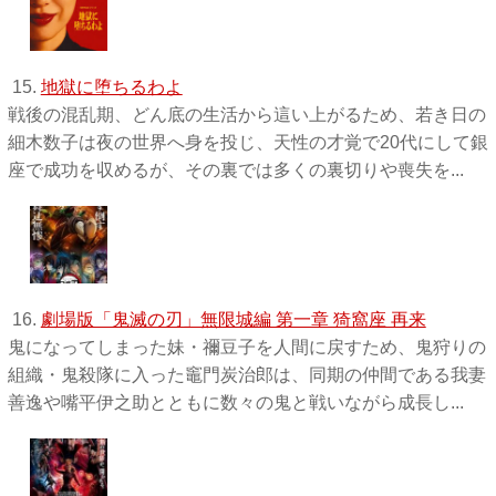
15.
地獄に堕ちるわよ
戦後の混乱期、どん底の生活から這い上がるため、若き日の
細木数子は夜の世界へ身を投じ、天性の才覚で20代にして銀
座で成功を収めるが、その裏では多くの裏切りや喪失を...
16.
劇場版「鬼滅の刃」無限城編 第一章 猗窩座 再来
鬼になってしまった妹・禰󠄀豆子を人間に戻すため、鬼狩りの
組織・鬼殺隊に入った竈門炭治郎は、同期の仲間である我妻
善逸や嘴平伊之助とともに数々の鬼と戦いながら成長し...