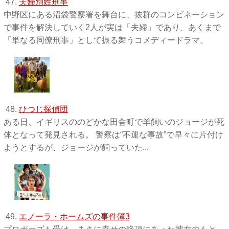
47.
夫婦別姓刑事
中野区にある沼袋警察署を舞台に、抜群のコンビネーション
で事件を解決していく2人が実は「夫婦」であり、あくまで
「単なる同僚刑事」として振る舞うコメディードラマ。
48.
ひつじ探偵団
ある日、イギリスののどかな田舎町で羊飼いのジョージが死
体となって発見される。 警察は“不運な事故”で早々に片付け
ようとするが、ジョージが飼っていた...
49.
エノーラ・ホームズの事件簿3