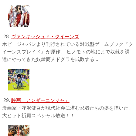
28.
ヴァンキッシュド・クイーンズ
ホビージャパンより刊行されている対戦型ゲームブック『ク
イーンズブレイド』が原作。 ヒノモトの地にまで奴隷を調
達にやってきた奴隷商人ドグラを成敗する...
29.
映画「アンダーニンジャ」
漫画家・花沢健吾が現代社会に潜む忍者たちの姿を描いた。
大ヒット祈願スペシャル放送！！