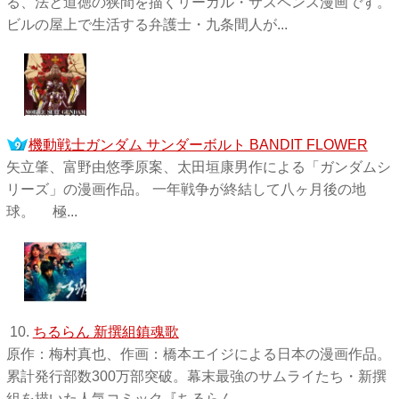
る、法と道徳の狭間を描くリーガル・サスペンス漫画です。
ビルの屋上で生活する弁護士・九条間人が...
機動戦士ガンダム サンダーボルト BANDIT FLOWER
矢立肇、富野由悠季原案、太田垣康男作による「ガンダムシ
リーズ」の漫画作品。 一年戦争が終結して八ヶ月後の地
球。 極...
10.
ちるらん 新撰組鎮魂歌
原作：梅村真也、作画：橋本エイジによる日本の漫画作品。
累計発行部数300万部突破。幕末最強のサムライたち・新撰
組を描いた人気コミック『ちるらん...