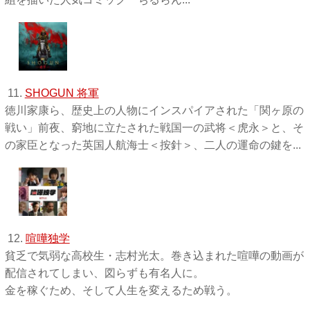
11.
SHOGUN 将軍
徳川家康ら、歴史上の人物にインスパイアされた「関ヶ原の
戦い」前夜、窮地に立たされた戦国一の武将＜虎永＞と、そ
の家臣となった英国人航海士＜按針＞、二人の運命の鍵を...
12.
喧嘩独学
貧乏で気弱な高校生・志村光太。巻き込まれた喧嘩の動画が
配信されてしまい、図らずも有名人に。
金を稼ぐため、そして人生を変えるため戦う。