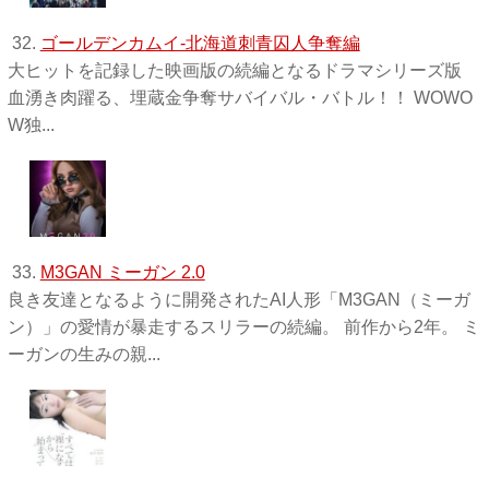
32.
ゴールデンカムイ-北海道刺青囚人争奪編
大ヒットを記録した映画版の続編となるドラマシリーズ版
血湧き肉躍る、埋蔵金争奪サバイバル・バトル！！ WOWO
W独 ...
33.
M3GAN ミーガン 2.0
良き友達となるように開発されたAI人形「M3GAN（ミーガ
ン）」の愛情が暴走するスリラーの続編。 前作から2年。 ミ
ーガンの生みの親...