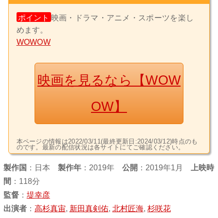
ポイント
映画・ドラマ・アニメ・スポーツを楽し
めます。
WOWOW
映画を見るなら【WOW
OW】
本ページの情報は2022/03/11(最終更新日:2024/03/12)時点のも
のです。最新の配信状況は各サイトにてご確認ください。
製作国
：
日本
製作年
：2019年
公開
：2019年1月
上映時
間
：118分
監督
：
堤幸彦
出演者
：
高杉真宙
,
新田真剣佑
,
北村匠海
,
杉咲花