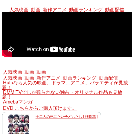
人気映画
動画
新作アニメ
動画ランキング
動画配信
人気映画
動画
動画
人気映画
動画
新作アニメ
動画ランキング
動画配信
Huluなら人気の映画、ドラマ、アニメ、バラエティが見放
題！
DMM TVでしか観られない独占・オリジナル作品も見放
題！
Amebaマンガ
DVD こちらからご購入頂けます。
十二人の死にたい子どもたち [ 杉咲花 ]