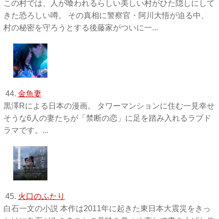
この村では、人が喰われるらしい美しい村がひた隠しにして
きた恐ろしい噂。 その真相に警察官・阿川大悟が迫る中、
村の秘密を守ろうとする後藤家がついに一...
44.
金魚妻
黒澤Rによる日本の漫画。 タワーマンションに住む一見幸せ
そうな6人の妻たちが「禁断の恋」に足を踏み入れるラブド
ラマです。...
45.
火口のふたり
白石一文の小説 本作は2011年に起きた東日本大震災をきっ