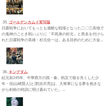
35.
ゴールデンカムイ実写版
日露戦争においてもっとも過酷な戦場となった二〇三高地で
の鬼神のごとき戦いぶりに「不死身の杉元」と異名を付けら
れた日露戦争の英雄・杉元佐一は、ある目的のために大金...
36.
キングダム
紀元前245年、中華西方の国・秦。戦災で親を失くした少
年・信(山崎賢人)と漂(吉沢亮)は、大将軍になる夢を抱きな
がら剣術の特訓に明け暮れていた。...