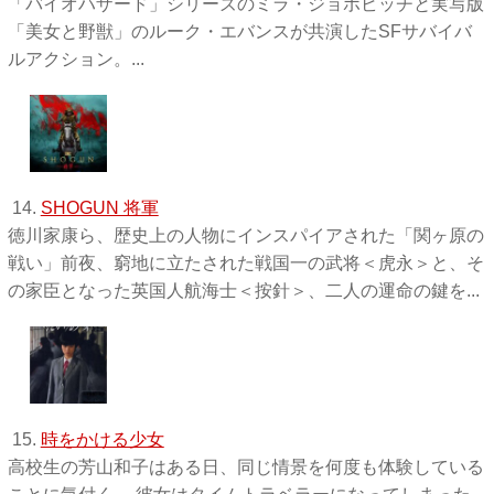
「バイオハザード」シリーズのミラ・ジョボビッチと実写版
「美女と野獣」のルーク・エバンスが共演したSFサバイバ
ルアクション。...
14.
SHOGUN 将軍
徳川家康ら、歴史上の人物にインスパイアされた「関ヶ原の
戦い」前夜、窮地に立たされた戦国一の武将＜虎永＞と、そ
の家臣となった英国人航海士＜按針＞、二人の運命の鍵を...
15.
時をかける少女
高校生の芳山和子はある日、同じ情景を何度も体験している