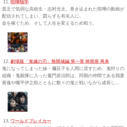
11.
喧嘩独学
貧乏で気弱な高校生・志村光太。巻き込まれた喧嘩の動画が
配信されてしまい、図らずも有名人に。
金を稼ぐため、そして人生を変えるため戦う。
12.
劇場版「鬼滅の刃」無限城編 第一章 猗窩座 再来
鬼になってしまった妹・禰󠄀豆子を人間に戻すため、鬼狩りの
組織・鬼殺隊に入った竈門炭治郎は、同期の仲間である我妻
善逸や嘴平伊之助とともに数々の鬼と戦いながら成長し...
13.
ワールドブレイカー