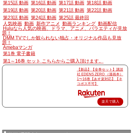
第15話 動画
第16話 動画
第17話 動画
第18話 動画
第19話 動画
第20話 動画
第21話 動画
第22話 動画
第23話 動画
第24話 動画
第25話 最終回
人気映画
動画
新作アニメ
動画ランキング
動画配信
Huluなら人気の映画、ドラマ、アニメ、バラエティが見放
題！
DMM TVでしか観られない独占・オリジナル作品も見放
題！
Amebaマンガ
第1巻 電子書籍
第1～16巻 セット こちらからご購入頂けます。
【新品】【全巻セット】講談
社 EDENS ZERO （漫画本）
1〜16巻【あす楽対応】【ネ
コポス不可】
楽天で購入