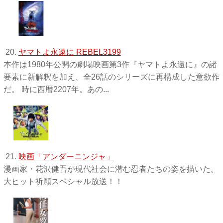
20.
ヤマトよ永遠に REBEL3199
本作は1980年公開の劇場映画第3作『ヤマトよ永遠に』の諸
要素に新解釈を加え、全26話のシリーズに再構成した意欲作
だ。 時に西暦2207年。あの...
21.
映画「アンダーニンジャ」
漫画家・花沢健吾が現代社会に潜む忍者たちの姿を描いた。
大ヒット祈願スペシャル放送！！