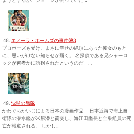
ようとするが、ジョージが飼っていた...
48.
エノーラ・ホームズの事件簿3
プロポーズも受け、まさに幸せの絶頂にあった彼女のもと
に、思いがけない知らせが届く。 名探偵である兄シャーロ
ックが何者かに誘拐されたというのだ。...
49.
沈黙の艦隊
かわぐちかいじによる日本の漫画作品。 日本近海で海上自
衛隊の潜水艦が米原潜と衝突し、海江田艦長と全乗組員の死
亡が報道される。 しかし...