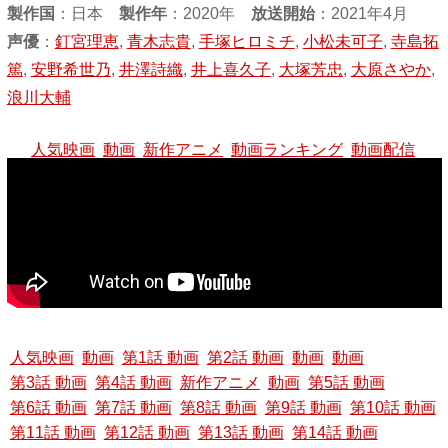
製作国
：
日本
製作年
：2020年
放送開始
：2021年4月
声優
：
釘宮理恵
,
青木志貴
,
手塚ヒロミチ
,
小松未可子
,
寺島拓
篤
,
安野希世乃
,
井澤詩織
,
井上喜久子
,
大塚芳忠
,
大原さやか
,
浪川大輔
人気映画
動画
新作アニメ
動画ランキング
動画配信
人気映画
動画
第1話 動画
第2話 動画
動画
動画
第3話 動画
第4話 動画
新作アニメ
動画
第5話 動画
第6話 動画
第7話 動画
第8話 動画
第9話 動画
第10話 動画
第11話 動画
第12話 動画
第13話 動画
第14話 動画