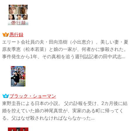
愚行録
エリート会社員の夫・田向浩樹（小出恵介）、美しい妻・夏
原友季恵（松本若菜）と娘の一家が、何者かに惨殺された。
事件発生から1年、その真相を追う週刊誌記者の田中武志...
ブラック・ショーマン
東野圭吾による日本の小説。 父の訃報を受け、2カ月後に結
婚を控えていた娘の神尾真世が、実家のある町に帰ってく
る。父はなぜ殺されなければならなかった...