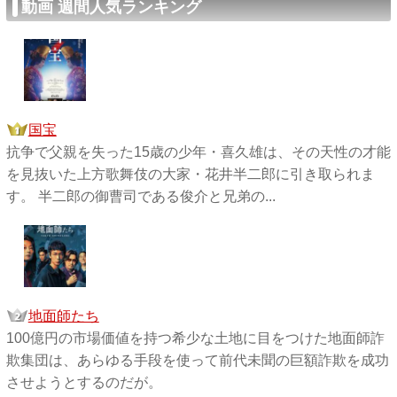
動画 週間人気ランキング
国宝
抗争で父親を失った15歳の少年・喜久雄は、その天性の才能
を見抜いた上方歌舞伎の大家・花井半二郎に引き取られま
す。 半二郎の御曹司である俊介と兄弟の...
地面師たち
100億円の市場価値を持つ希少な土地に目をつけた地面師詐
欺集団は、あらゆる手段を使って前代未聞の巨額詐欺を成功
させようとするのだが。