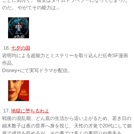
ことに気付く。 彼女はタイムトラベラーになってしまった
のだ。 やがてその能力は...
16.
七夕の国
岩明均による超能力とミステリーを取り込んだ伝奇SF漫画
作品。
Disney+にて実写ドラマが配信。
17.
地獄に堕ちるわよ
戦後の混乱期、どん底の生活から這い上がるため、若き日の
細木数子は夜の世界へ身を投じ、天性の才覚で20代にして銀
座で成功を収めるが、その裏では多くの裏切りや喪失を...