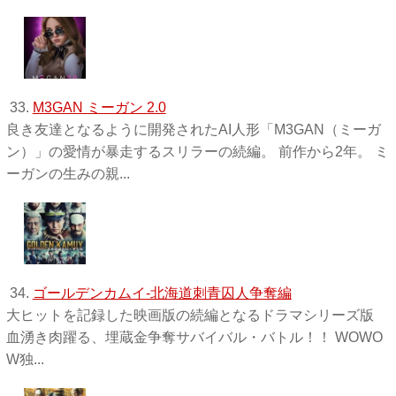
33.
M3GAN ミーガン 2.0
良き友達となるように開発されたAI人形「M3GAN（ミーガ
ン）」の愛情が暴走するスリラーの続編。 前作から2年。 ミ
ーガンの生みの親...
34.
ゴールデンカムイ-北海道刺青囚人争奪編
大ヒットを記録した映画版の続編となるドラマシリーズ版
血湧き肉躍る、埋蔵金争奪サバイバル・バトル！！ WOWO
W独 ...