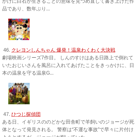
かけに白石が生きることの意味を見つめ直して書き上げた作
品であり、数年ぶり...
46.
クレヨンしんちゃん 爆発！温泉わくわく大決戦
劇場映画シリーズ7作目。 しんのすけはある日路上で倒れて
いたおじいさんを風呂に入れてあげたことをきっかけに、日
本の温泉を守る温泉G...
47.
ひつじ探偵団
ある日、イギリスののどかな田舎町で羊飼いのジョージが死
体となって発見される。 警察は“不運な事故”で早々に片付け