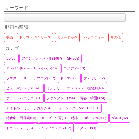
キーワード
動画の種類
映画
ドラマ・TVシリーズ
ミュージック
バラエティー
その他
カテゴリ
BL(35)
アクション・バトル(1067)
SF(269)
アドベンチャー・サバイバル(267)
コメディ(653)
ラブストーリー・ラブコメ(757)
ドラマ(666)
ファミリー(2)
ヒューマンドラマ(320)
ミステリー・サスペンス・復讐劇(607)
ホラー・パニック(381)
ファンタジー(356)
青春・学園(124)
アイドル・ミュージカル(53)
ミュージック・MV・PV(101)
時代劇・西部劇(60)
キッズ・知育(1)
特撮・ロボ・メカ(100)
グルメ(82)
ドキュメント(15)
ノンフィクション(22)
アダルト(94)