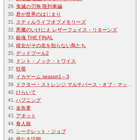
29.
鬼滅の刃無 限列車編
30.
君が世界のはじまり
31.
スティルライフオブメモリーズ
32.
悪魔のいけにえ レザーフェイス・リターンズ
33.
銀魂 THE FINAL
34.
彼女がその名を知らない鳥たち
35.
デッドプール2
36.
ドント・ノック・トワイス
37.
狂覗
38.
イカゲーム season1～3
39.
ドクター・ストレンジ マルチバース・オブ・マッドネス
40.
ひらいて
41.
ハプニング
42.
金魚妻
43.
アネット
44.
食人族
45.
シークレット・ジョブ
46.
母なる証明