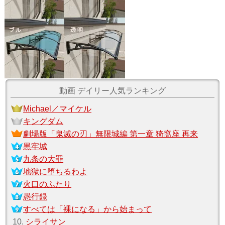
動画 デイリー人気ランキング
Michael／マイケル
キングダム
劇場版「鬼滅の刃」無限城編 第一章 猗窩座 再来
黒牢城
九条の大罪
地獄に堕ちるわよ
火口のふたり
愚行録
すべては「裸になる」から始まって
10.
シライサン