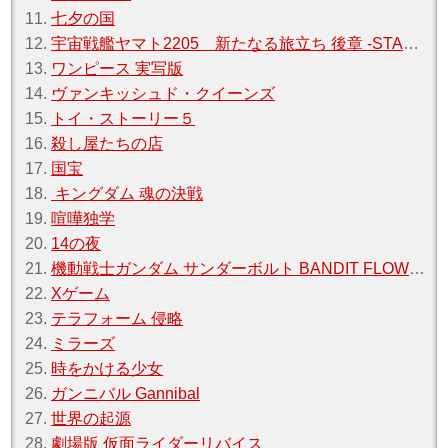
11.
七夕の国
12.
宇宙戦艦ヤマト2205 新たなる旅立ち 後章 -STASHA-
13.
ワンピース 実写版
14.
ヴァンキッシュド・クイーンズ
15.
トイ・ストーリー５
16.
殺し屋たちの店
17.
国宝
18.
キングダム 魂の決戦
19.
喧嘩独学
20.
14の夜
21.
機動戦士ガンダム サンダーボルト BANDIT FLOWER
22.
Xゲーム
23.
テラフォーム 侵略
24.
ミラーズ
25.
時をかける少女
26.
ガンニバル Gannibal
27.
世界の起源
28.
劇場版 仮面ライダーリバイス