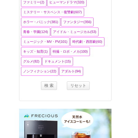
ファミリー(2)
ヒューマンドラマ(320)
ミステリー・サスペンス・復讐劇(607)
ホラー・パニック(381)
ファンタジー(356)
青春・学園(124)
アイドル・ミュージカル(53)
ミュージック・MV・PV(101)
時代劇・西部劇(60)
キッズ・知育(1)
特撮・ロボ・メカ(100)
グルメ(82)
ドキュメント(15)
ノンフィクション(22)
アダルト(94)