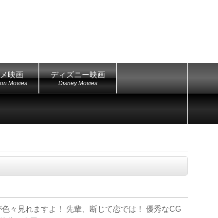
メ映画
ディズニー映画
ion Movies
Disney Movies
が色々見れますよ！ 先輩、断じて恋では！ 優秀なCG