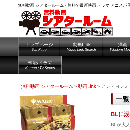
無料動画 シアタールーム - 無料で最新映画 ドラマ アニメが
トップページ
動画Link
洋画
Top Page
Video Link Search
Western Mov
韓流/ドラマ
Korean / TV Series
無料動画 シアタールーム
>
動画Link
>
アン・ヨンミ
一覧
BLに溺
BLが大