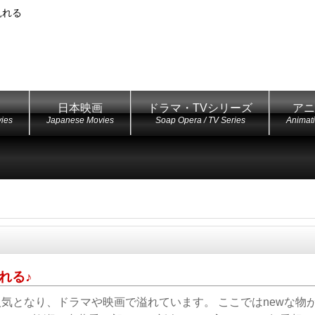
見れる
日本映画
ドラマ・TVシリーズ
アニ
ies
Japanese Movies
Soap Opera / TV Series
Animat
れる♪
人気となり、ドラマや映画で溢れています。 ここではnewな物