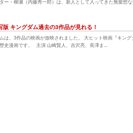
ター・柳瀬（内藤秀一郎）は、新人として入ってきた無愛想な後輩
写版 キングダム過去の3作品が見れる！
ムは、3作品の映画が放映されました。 大ヒット映画『キン
歴史漫画です。 主演 山崎賢人、吉沢亮、長澤ま...