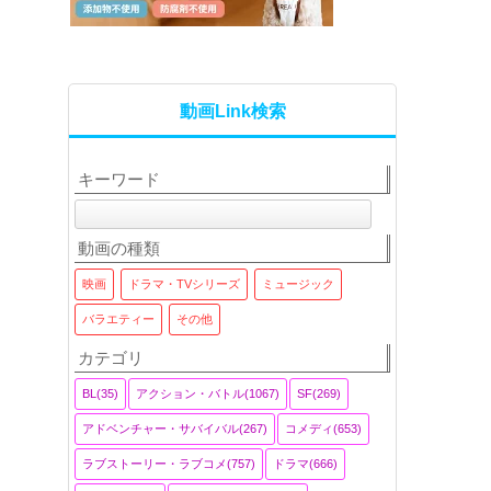
動画Link検索
キーワード
動画の種類
映画
ドラマ・TVシリーズ
ミュージック
バラエティー
その他
カテゴリ
BL(35)
アクション・バトル(1067)
SF(269)
アドベンチャー・サバイバル(267)
コメディ(653)
ラブストーリー・ラブコメ(757)
ドラマ(666)