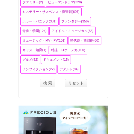
ファミリー(2)
ヒューマンドラマ(320)
ミステリー・サスペンス・復讐劇(607)
ホラー・パニック(381)
ファンタジー(356)
青春・学園(124)
アイドル・ミュージカル(53)
ミュージック・MV・PV(101)
時代劇・西部劇(60)
キッズ・知育(1)
特撮・ロボ・メカ(100)
グルメ(82)
ドキュメント(15)
ノンフィクション(22)
アダルト(94)