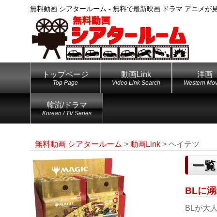
無料動画 シアタールーム - 無料で最新映画 ドラマ アニメが
トップページ
動画Link
洋画
Top Page
Video Link Search
Western Mov
韓流/ドラマ
Korean / TV Series
無料動画 シアタールーム
>
動画Link
>
ヘイテツ
一覧
BLに溺
BLが大