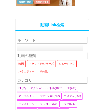
動画Link検索
キーワード
動画の種類
映画
ドラマ・TVシリーズ
ミュージック
バラエティー
その他
カテゴリ
BL(35)
アクション・バトル(1067)
SF(269)
アドベンチャー・サバイバル(267)
コメディ(653)
ラブストーリー・ラブコメ(757)
ドラマ(666)