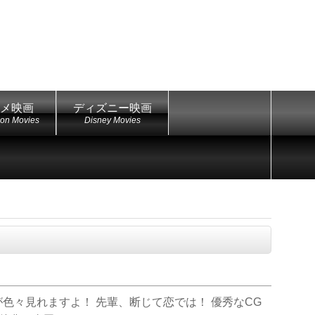
メ映画
ディズニー映画
ion Movies
Disney Movies
が色々見れますよ！ 先輩、断じて恋では！ 優秀なCG