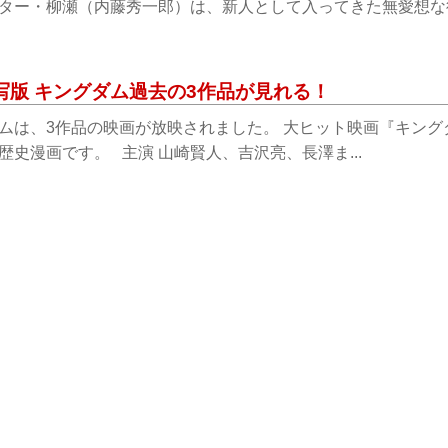
ター・柳瀬（内藤秀一郎）は、新人として入ってきた無愛想な後輩
写版 キングダム過去の3作品が見れる！
ムは、3作品の映画が放映されました。 大ヒット映画『キン
歴史漫画です。 主演 山崎賢人、吉沢亮、長澤ま...