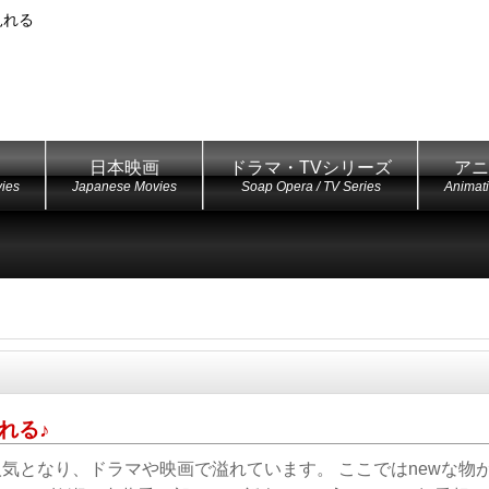
見れる
日本映画
ドラマ・TVシリーズ
アニ
ies
Japanese Movies
Soap Opera / TV Series
Animat
れる♪
人気となり、ドラマや映画で溢れています。 ここではnewな物