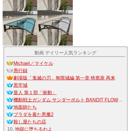
動画 デイリー人気ランキング
Michael／マイケル
愚行録
劇場版「鬼滅の刃」無限城編 第一章 猗窩座 再来
黒牢城
亜人 第１部「衝動」
機動戦士ガンダム サンダーボルト BANDIT FLOWER
地面師たち
プラダを着た悪魔2
殺し屋たちの店
10.
地獄に堕ちるわよ