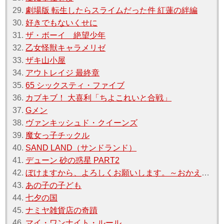
29.
劇場版 転生したらスライムだった件 紅蓮の絆編
30.
好きでもないくせに
31.
ザ・ボーイ 絶望少年
32.
乙女怪獣キャラメリゼ
33.
ザキ山小屋
34.
アウトレイジ 最終章
35.
65 シックスティ・ファイブ
36.
カブキブ！ 大喜利「ちよこれいと合戦」
37.
Gメン
38.
ヴァンキッシュド・クイーンズ
39.
魔女っ子チックル
40.
SAND LAND（サンドランド）
41.
デューン 砂の惑星 PART2
42.
ぼけますから、よろしくお願いします。～おかえりお母さん～
43.
あの子の子ども
44.
七夕の国
45.
ナミヤ雑貨店の奇蹟
46.
マイ・ワンナイト・ルール