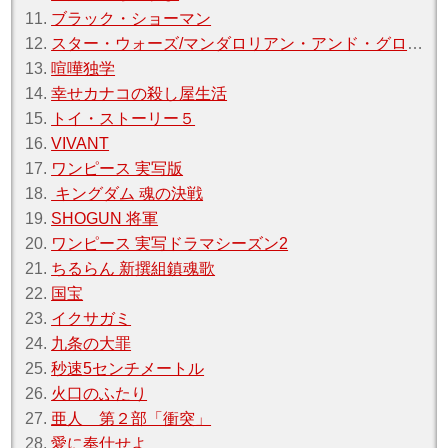
11.
ブラック・ショーマン
12.
スター・ウォーズ/マンダロリアン・アンド・グローグー
13.
喧嘩独学
14.
幸せカナコの殺し屋生活
15.
トイ・ストーリー５
16.
VIVANT
17.
ワンピース 実写版
18.
キングダム 魂の決戦
19.
SHOGUN 将軍
20.
ワンピース 実写ドラマシーズン2
21.
ちるらん 新撰組鎮魂歌
22.
国宝
23.
イクサガミ
24.
九条の大罪
25.
秒速5センチメートル
26.
火口のふたり
27.
亜人 第２部「衝突」
28.
愛に奉仕せよ