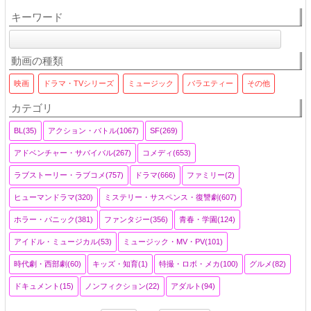
キーワード
動画の種類
映画
ドラマ・TVシリーズ
ミュージック
バラエティー
その他
カテゴリ
BL(35)
アクション・バトル(1067)
SF(269)
アドベンチャー・サバイバル(267)
コメディ(653)
ラブストーリー・ラブコメ(757)
ドラマ(666)
ファミリー(2)
ヒューマンドラマ(320)
ミステリー・サスペンス・復讐劇(607)
ホラー・パニック(381)
ファンタジー(356)
青春・学園(124)
アイドル・ミュージカル(53)
ミュージック・MV・PV(101)
時代劇・西部劇(60)
キッズ・知育(1)
特撮・ロボ・メカ(100)
グルメ(82)
ドキュメント(15)
ノンフィクション(22)
アダルト(94)