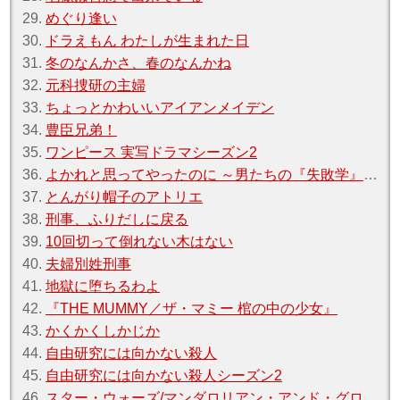
29.
めぐり逢󠄀い
30.
ドラえもん わたしが生まれた日
31.
冬のなんかさ、春のなんかね
32.
元科捜研の主婦
33.
ちょっとかわいいアイアンメイデン
34.
豊臣兄弟！
35.
ワンピース 実写ドラマシーズン2
36.
よかれと思ってやったのに ～男たちの『失敗学』裁判～
37.
とんがり帽子のアトリエ
38.
刑事、ふりだしに戻る
39.
10回切って倒れない木はない
40.
夫婦別姓刑事
41.
地獄に堕ちるわよ
42.
『THE MUMMY／ザ・マミー 棺の中の少女』
43.
かくかくしかじか
44.
自由研究には向かない殺人
45.
自由研究には向かない殺人シーズン2
46.
スター・ウォーズ/マンダロリアン・アンド・グローグー