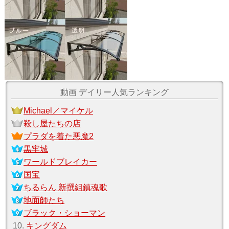
動画 デイリー人気ランキング
Michael／マイケル
殺し屋たちの店
プラダを着た悪魔2
黒牢城
ワールドブレイカー
国宝
ちるらん 新撰組鎮魂歌
地面師たち
ブラック・ショーマン
10.
キングダム