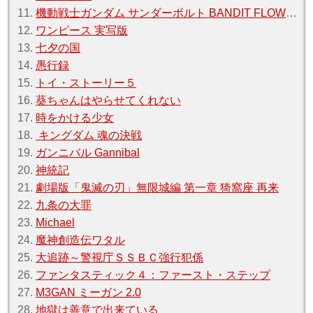
11.
機動戦士ガンダム サンダーボルト BANDIT FLOWER
12.
ワンピース 実写版
13.
七夕の国
14.
愚行録
15.
トイ・ストーリー５
16.
葵ちゃんはやらせてくれない
17.
時をかける少女
18.
キングダム 魂の決戦
19.
ガンニバル Gannibal
20.
神統記
21.
劇場版「鬼滅の刃」無限城編 第一章 猗窩座 再来
22.
九条の大罪
23.
Michael
24.
魔神創造伝ワタル
25.
大追跡～警視庁ＳＳＢＣ強行犯係
26.
ファンタスティック４：ファースト・ステップ
27.
M3GAN ミーガン 2.0
28.
地獄は善意で出来ている