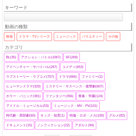
キーワード
動画の種類
映画
ドラマ・TVシリーズ
ミュージック
バラエティー
その他
カテゴリ
BL(35)
アクション・バトル(1067)
SF(269)
アドベンチャー・サバイバル(267)
コメディ(653)
ラブストーリー・ラブコメ(757)
ドラマ(666)
ファミリー(2)
ヒューマンドラマ(320)
ミステリー・サスペンス・復讐劇(607)
ホラー・パニック(381)
ファンタジー(356)
青春・学園(124)
アイドル・ミュージカル(53)
ミュージック・MV・PV(101)
時代劇・西部劇(60)
キッズ・知育(1)
特撮・ロボ・メカ(100)
グルメ(82)
ドキュメント(15)
ノンフィクション(22)
アダルト(94)