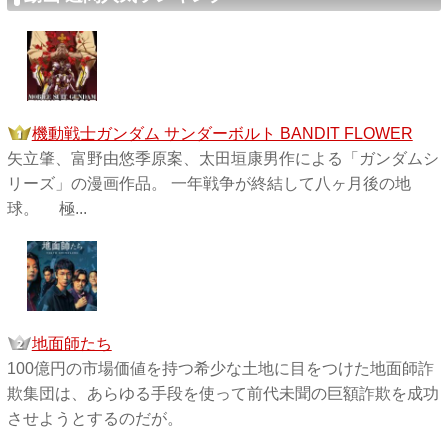
機動戦士ガンダム サンダーボルト BANDIT FLOWER
矢立肇、富野由悠季原案、太田垣康男作による「ガンダムシ
リーズ」の漫画作品。 一年戦争が終結して八ヶ月後の地
球。 極...
地面師たち
100億円の市場価値を持つ希少な土地に目をつけた地面師詐
欺集団は、あらゆる手段を使って前代未聞の巨額詐欺を成功
させようとするのだが。