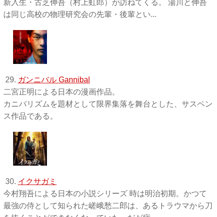
新入生・古芝伸吾（村上虹郎）が訪ねてくる。 湯川と伸吾
は同じ高校の物理研究会の先輩・後輩とい...
29.
ガンニバル Gannibal
二宮正明による日本の漫画作品。
カニバリズムを題材として限界集落を舞台とした、サスペン
ス作品である。
30.
イクサガミ
今村翔吾による日本の小説シリーズ 時は明治初期。かつて
最強の侍として知られた嵯峨愁二郎は、あるトラウマから刀