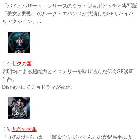
「バイオハザード」シリーズのミラ・ジョボビッチと実写版
「美女と野獣」のルーク・エバンスが共演したSFサバイバ
ルアクション。...
12.
七夕の国
岩明均による超能力とミステリーを取り込んだ伝奇SF漫画
作品。
Disney+にて実写ドラマが配信。
13.
九条の大罪
『九条の大罪』は、『闇金ウシジマくん』の真鍋昌平によ