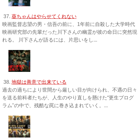
37.
葵ちゃんはやらせてくれない
映画監督志望の男・信吾の前に、1年前に自殺した大学時代
映画研究部の先輩だった川下さんの幽霊が彼の命日に突然現
れる。 川下さんが語るには、片思いをし...
38.
地獄は善意で出来ている
過去の過ちにより世間から厳しい目が向けられ、不遇の日々
を送る前科者たちが、人生のやり直しを懸けた“更生プログ
ラム"の中で、残酷な罠に巻き込まれていく。...