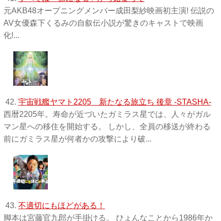
元AKB48オープニングメンバー成田梨紗映画初主演! 伝説の
AV女優森下くるみの自叙伝小説が驚きのキャストで映画
化!...
42.
宇宙戦艦ヤマト2205 新たなる旅立ち 後章 -STASHA-
西暦2205年。寿命が近づいたガミラス星では、人々がガル
マン星への移住を開始する。 しかし、全員の移送が終わる
前にガミラス星が何者かの攻撃により破...
43.
不適切にもほどがある！
脚本は宮藤官九郎が手掛ける。 ひょんなことから1986年か