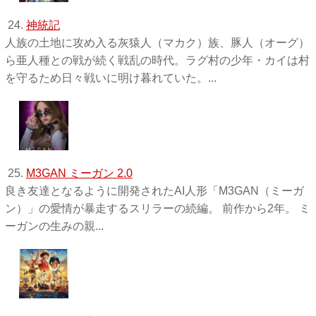
24.
神統記
人族の土地に攻め入る灰猿人（マカク）族、豚人（オーグ）
ら亜人種との戦が続く戦乱の時代。ラグ村の少年・カイは村
を守るため日々戦いに明け暮れていた。...
25.
M3GAN ミーガン 2.0
良き友達となるように開発されたAI人形「M3GAN（ミーガ
ン）」の愛情が暴走するスリラーの続編。 前作から2年。 ミ
ーガンの生みの親...