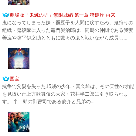
劇場版「鬼滅の刃」無限城編 第一章 猗窩座 再来
鬼になってしまった妹・禰󠄀豆子を人間に戻すため、鬼狩りの
組織・鬼殺隊に入った竈門炭治郎は、同期の仲間である我妻
善逸や嘴平伊之助とともに数々の鬼と戦いながら成長し...
国宝
抗争で父親を失った15歳の少年・喜久雄は、その天性の才能
を見抜いた上方歌舞伎の大家・花井半二郎に引き取られま
す。 半二郎の御曹司である俊介と兄弟の...