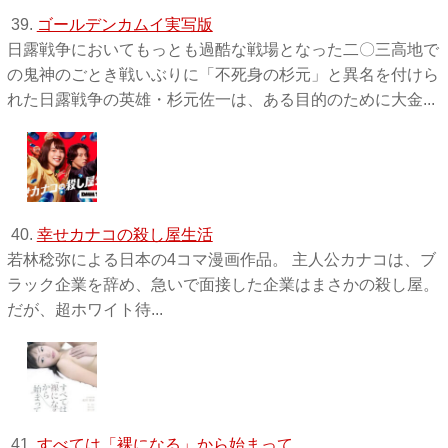
39.
ゴールデンカムイ実写版
日露戦争においてもっとも過酷な戦場となった二〇三高地で
の鬼神のごとき戦いぶりに「不死身の杉元」と異名を付けら
れた日露戦争の英雄・杉元佐一は、ある目的のために大金...
40.
幸せカナコの殺し屋生活
若林稔弥による日本の4コマ漫画作品。 主人公カナコは、ブ
ラック企業を辞め、急いで面接した企業はまさかの殺し屋。
だが、超ホワイト待...
41.
すべては「裸になる」から始まって