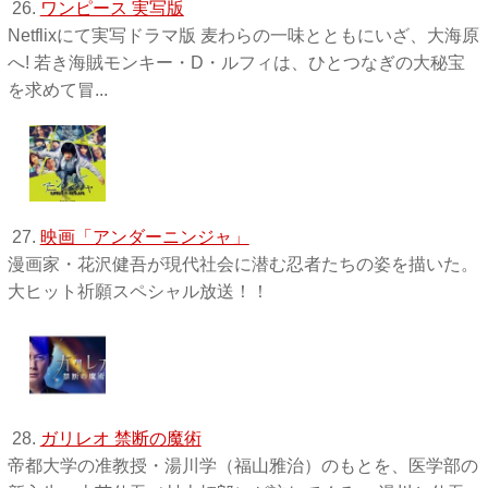
26.
ワンピース 実写版
Netflixにて実写ドラマ版 麦わらの一味とともにいざ、大海原
へ! 若き海賊モンキー・D・ルフィは、ひとつなぎの大秘宝
を求めて冒...
27.
映画「アンダーニンジャ」
漫画家・花沢健吾が現代社会に潜む忍者たちの姿を描いた。
大ヒット祈願スペシャル放送！！
28.
ガリレオ 禁断の魔術
帝都大学の准教授・湯川学（福山雅治）のもとを、医学部の