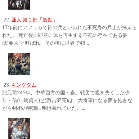
22.
亜人 第１部「衝動」
17年前にアフリカで神の兵といわれた不死身の兵士が捕えら
れた。 死亡後に即座に体を再生する不死の存在である彼
は“亜人”と呼ばれ、その後に世界で46...
23.
キングダム
紀元前245年、中華西方の国・秦。戦災で親を失くした少
年・信(山崎賢人)と漂(吉沢亮)は、大将軍になる夢を抱きな
がら剣術の特訓に明け暮れていた。...