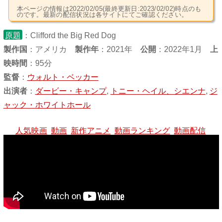
本ページの情報は2022/02/05(最終更新日:2023/02/02)時点のも
のです。最新の配信状況は各サイトにてご確認ください。
原題
：Clifford the Big Red Dog
製作国
：
アメリカ
製作年
：2021年
公開
：2022年1月
上
映時間
：95分
監督
：
ウォルト・ベッカー
出演者
：
ダービー・キャンプ
,
トニー・ヘイル、シエンナ
,
ジ
ャック・ホワイトホール
人気映画
動画
新作アニメ
動画ランキング
動画配信