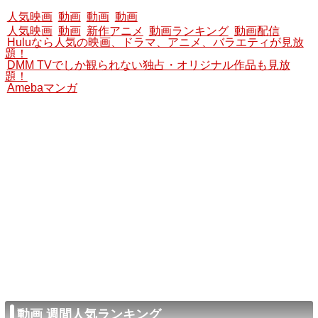
人気映画
動画
動画
動画
人気映画
動画
新作アニメ
動画ランキング
動画配信
Huluなら人気の映画、ドラマ、アニメ、バラエティが見放
題！
DMM TVでしか観られない独占・オリジナル作品も見放
題！
Amebaマンガ
動画 週間人気ランキング