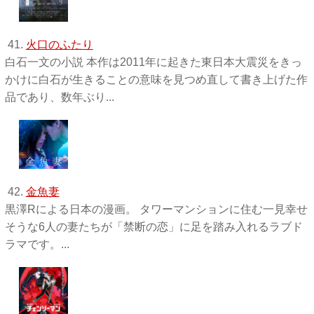
41.
火口のふたり
白石一文の小説 本作は2011年に起きた東日本大震災をきっ
かけに白石が生きることの意味を見つめ直して書き上げた作
品であり、数年ぶり...
42.
金魚妻
黒澤Rによる日本の漫画。 タワーマンションに住む一見幸せ
そうな6人の妻たちが「禁断の恋」に足を踏み入れるラブド
ラマです。...