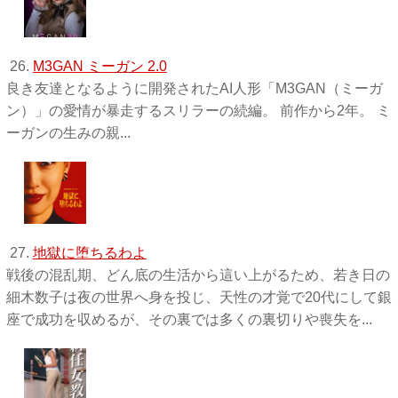
26.
M3GAN ミーガン 2.0
良き友達となるように開発されたAI人形「M3GAN（ミーガ
ン）」の愛情が暴走するスリラーの続編。 前作から2年。 ミ
ーガンの生みの親...
27.
地獄に堕ちるわよ
戦後の混乱期、どん底の生活から這い上がるため、若き日の
細木数子は夜の世界へ身を投じ、天性の才覚で20代にして銀
座で成功を収めるが、その裏では多くの裏切りや喪失を...