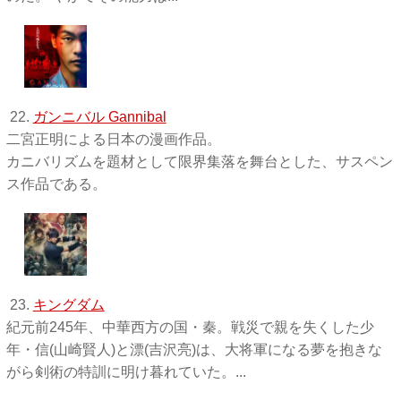
22.
ガンニバル Gannibal
二宮正明による日本の漫画作品。
カニバリズムを題材として限界集落を舞台とした、サスペン
ス作品である。
23.
キングダム
紀元前245年、中華西方の国・秦。戦災で親を失くした少
年・信(山崎賢人)と漂(吉沢亮)は、大将軍になる夢を抱きな
がら剣術の特訓に明け暮れていた。...