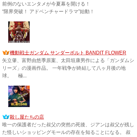
前例のないエンタメが今夏幕を開ける！
“限界突破！ アドベンチャードラマ”始動！
機動戦士ガンダム サンダーボルト BANDIT FLOWER
矢立肇、富野由悠季原案、太田垣康男作による「ガンダムシ
リーズ」の漫画作品。 一年戦争が終結して八ヶ月後の地
球。 極...
殺し屋たちの店
唯一の保護者だった叔父の突然の死後、ジアンは叔父が残し
た怪しいショッピングモールの存在を知ることになる。 叔