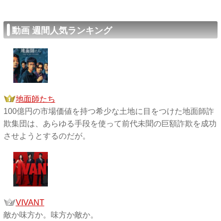
動画 週間人気ランキング
地面師たち
100億円の市場価値を持つ希少な土地に目をつけた地面師詐
欺集団は、あらゆる手段を使って前代未聞の巨額詐欺を成功
させようとするのだが。
VIVANT
敵か味方か。味方か敵か。