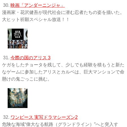
30.
映画「アンダーニンジャ」
漫画家・花沢健吾が現代社会に潜む忍者たちの姿を描いた。
大ヒット祈願スペシャル放送！！
31.
今際の国のアリス 3
ケガをしたチョータを残して、少しでも経験を積もうと新た
なゲームに参加したアリスとカルベは、巨大マンションで命
懸けの鬼ごっこに挑む。
32.
ワンピース 実写ドラマシーズン2
危険な海域“偉大なる航路（グランドライン）”へと突入す