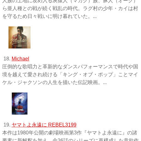
人族の土地に攻め入る灰猿人（マカク）族、豚人（オーグ）
ら亜人種との戦が続く戦乱の時代。ラグ村の少年・カイは村
を守るため日々戦いに明け暮れていた。...
18.
Michael
圧倒的な歌唱力と革新的なダンスパフォーマンスで時代や国
境を越えて愛され続ける「キング・オブ・ポップ」ことマイ
ケル・ジャクソンの人生を描いた伝記映画。...
19.
ヤマトよ永遠に REBEL3199
本作は1980年公開の劇場映画第3作『ヤマトよ永遠に』の諸
要素に新解釈を加え、全26話のシリーズに再構成した意欲作