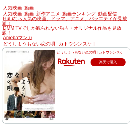
人気映画
動画
人気映画
動画
新作アニメ
動画ランキング
動画配信
Huluなら人気の映画、ドラマ、アニメ、バラエティが見放
題！
DMM TVでしか観られない独占・オリジナル作品も見放
題！
Amebaマンガ
どうしようもない恋の唄 [ カトウシンスケ ]
どうしようもない恋の唄 [ カトウシンスケ ]
楽天で購入