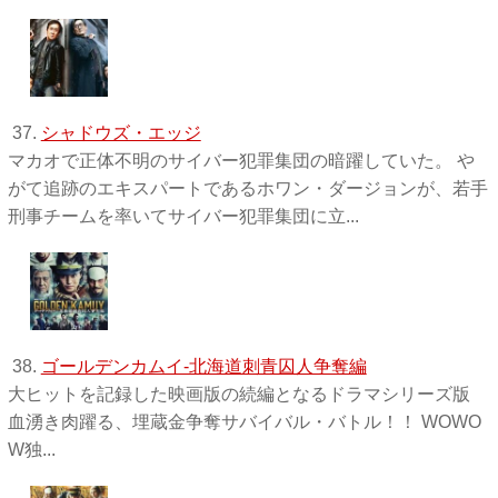
37.
シャドウズ・エッジ
マカオで正体不明のサイバー犯罪集団の暗躍していた。 や
がて追跡のエキスパートであるホワン・ダージョンが、若手
刑事チームを率いてサイバー犯罪集団に立...
38.
ゴールデンカムイ-北海道刺青囚人争奪編
大ヒットを記録した映画版の続編となるドラマシリーズ版
血湧き肉躍る、埋蔵金争奪サバイバル・バトル！！ WOWO
W独 ...