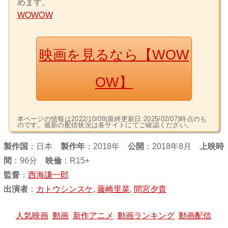
めます。
WOWOW
映画を見るなら【WOW
OW】
本ページの情報は2022/10/08(最終更新日:2025/02/07)時点のも
のです。最新の配信状況は各サイトにてご確認ください。
製作国
：
日本
製作年
：2018年
公開
：2018年8月
上映時
間
：96分
映倫
：R15+
監督
：
西海謙一郎
出演者
：
カトウシンスケ
,
藤崎里菜
,
間宮夕貴
人気映画
動画
新作アニメ
動画ランキング
動画配信