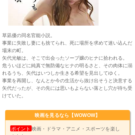
草凪優の同名官能小説。
事業に失敗し妻にも捨てられ、死に場所を求めて迷い込んだ
場末の町。
矢代光敏は、そこで出会ったソープ嬢のヒナに拾われる。
危ういほどに純真で無防備なヒナの明るさと、その肉体に溺
れるうち、矢代はいつしか生きる希望を見出してゆく。
事業を再開し、なんとか今の生活から抜け出そうと決意する
矢代だったが、その先には思いもよらない落とし穴が待ち受
けていた。
映画を見るなら【WOWOW】
ポイント
映画・ドラマ・アニメ・スポーツを楽し