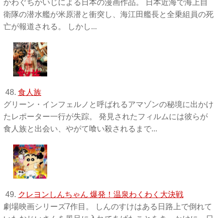
かわぐちかいじによる日本の漫画作品。 日本近海で海上自
衛隊の潜水艦が米原潜と衝突し、海江田艦長と全乗組員の死
亡が報道される。 しかし...
48.
食人族
グリーン・インフェルノと呼ばれるアマゾンの秘境に出かけ
たレポーター一行が失踪。 発見されたフィルムには彼らが
食人族と出会い、やがて喰い殺されるまで...
49.
クレヨンしんちゃん 爆発！温泉わくわく大決戦
劇場映画シリーズ7作目。 しんのすけはある日路上で倒れて