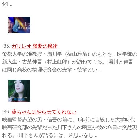
化!...
35.
ガリレオ 禁断の魔術
帝都大学の准教授・湯川学（福山雅治）のもとを、医学部の
新入生・古芝伸吾（村上虹郎）が訪ねてくる。 湯川と伸吾
は同じ高校の物理研究会の先輩・後輩とい...
36.
葵ちゃんはやらせてくれない
映画監督志望の男・信吾の前に、1年前に自殺した大学時代
映画研究部の先輩だった川下さんの幽霊が彼の命日に突然現
れる。 川下さんが語るには、片思いをし...