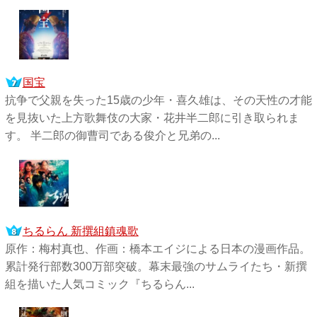
国宝
抗争で父親を失った15歳の少年・喜久雄は、その天性の才能
を見抜いた上方歌舞伎の大家・花井半二郎に引き取られま
す。 半二郎の御曹司である俊介と兄弟の...
ちるらん 新撰組鎮魂歌
原作：梅村真也、作画：橋本エイジによる日本の漫画作品。
累計発行部数300万部突破。幕末最強のサムライたち・新撰
組を描いた人気コミック『ちるらん...