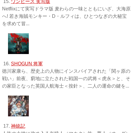
15.
ワンピース 実写版
Netflixにて実写ドラマ版 麦わらの一味とともにいざ、大海原
へ! 若き海賊モンキー・D・ルフィは、ひとつなぎの大秘宝
を求めて冒...
16.
SHOGUN 将軍
徳川家康ら、歴史上の人物にインスパイアされた「関ヶ原の
戦い」前夜、窮地に立たされた戦国一の武将＜虎永＞と、そ
の家臣となった英国人航海士＜按針＞、二人の運命の鍵を...
17.
神統記