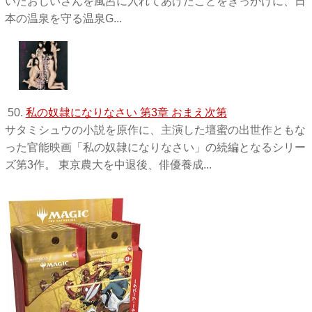
いたおじいさんを風呂に入れてあげたことをきっかけに、日
本の温泉を守る温泉G...
50.
私の奴隷になりなさい 第3章 おまえ次第
サタミシュウの小説を原作に、主演した壇蜜の出世作ともな
った官能映画「私の奴隷になりなさい」の続編となるシリー
ズ第3作。 東京農大を中退後、俳優養成...