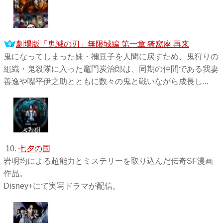
劇場版「鬼滅の刃」無限城編 第一章 猗窩座 再来
鬼になってしまった妹・禰󠄀豆子を人間に戻すため、鬼狩りの
組織・鬼殺隊に入った竈門炭治郎は、同期の仲間である我妻
善逸や嘴平伊之助とともに数々の鬼と戦いながら成長し...
10.
七夕の国
岩明均による超能力とミステリーを取り込んだ伝奇SF漫画
作品。
Disney+にて実写ドラマが配信。