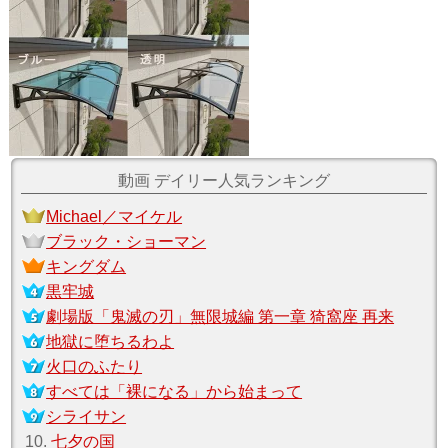
動画 デイリー人気ランキング
Michael／マイケル
ブラック・ショーマン
キングダム
黒牢城
劇場版「鬼滅の刃」無限城編 第一章 猗窩座 再来
地獄に堕ちるわよ
火口のふたり
すべては「裸になる」から始まって
シライサン
10.
七夕の国