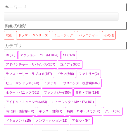
キーワード
動画の種類
映画
ドラマ・TVシリーズ
ミュージック
バラエティー
その他
カテゴリ
BL(35)
アクション・バトル(1067)
SF(269)
アドベンチャー・サバイバル(267)
コメディ(653)
ラブストーリー・ラブコメ(757)
ドラマ(666)
ファミリー(2)
ヒューマンドラマ(320)
ミステリー・サスペンス・復讐劇(607)
ホラー・パニック(381)
ファンタジー(356)
青春・学園(124)
アイドル・ミュージカル(53)
ミュージック・MV・PV(101)
時代劇・西部劇(60)
キッズ・知育(1)
特撮・ロボ・メカ(100)
グルメ(82)
ドキュメント(15)
ノンフィクション(22)
アダルト(94)