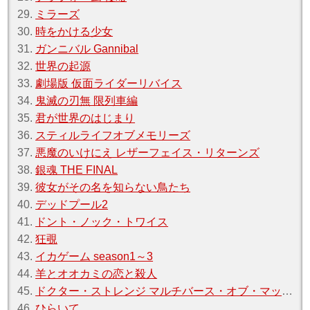
29.
ミラーズ
30.
時をかける少女
31.
ガンニバル Gannibal
32.
世界の起源
33.
劇場版 仮面ライダーリバイス
34.
鬼滅の刃無 限列車編
35.
君が世界のはじまり
36.
スティルライフオブメモリーズ
37.
悪魔のいけにえ レザーフェイス・リターンズ
38.
銀魂 THE FINAL
39.
彼女がその名を知らない鳥たち
40.
デッドプール2
41.
ドント・ノック・トワイス
42.
狂覗
43.
イカゲーム season1～3
44.
羊とオオカミの恋と殺人
45.
ドクター・ストレンジ マルチバース・オブ・マッドネス
46.
ひらいて