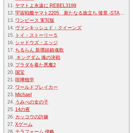
11.
ヤマトよ永遠に REBEL3199
12.
宇宙戦艦ヤマト2205 新たなる旅立ち 後章 -STASHA-
13.
ワンピース 実写版
14.
ヴァンキッシュド・クイーンズ
15.
トイ・ストーリー５
16.
シャドウズ・エッジ
17.
ちるらん 新撰組鎮魂歌
18.
キングダム 魂の決戦
19.
プラダを着た悪魔2
20.
国宝
21.
喧嘩独学
22.
ワールドブレイカー
23.
Michael
24.
うみべの女の子
25.
14の夜
26.
カッコウの許嫁
27.
Xゲーム
28.
テラフォーム 侵略