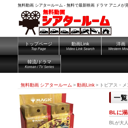
無料動画 シアタールーム - 無料で最新映画 ドラマ アニメが
トップページ
動画Link
洋画
Top Page
Video Link Search
Western Mov
韓流/ドラマ
Korean / TV Series
無料動画 シアタールーム
>
動画Link
>
トビアス・メ
一覧
BLに溺
BLが大