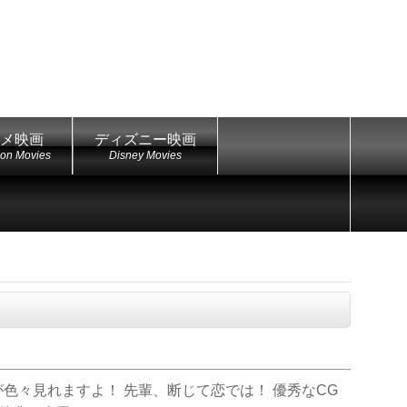
メ映画
ディズニー映画
ion Movies
Disney Movies
が色々見れますよ！ 先輩、断じて恋では！ 優秀なCG