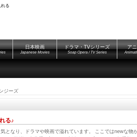
見れる
日本映画
ドラマ・TVシリーズ
アニ
ies
Japanese Movies
Soap Opera / TV Series
Animat
ンジーズ
れる♪
人気となり、ドラマや映画で溢れています。 ここではnewな物