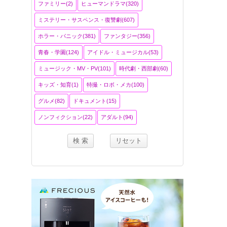
ファミリー(2)
ヒューマンドラマ(320)
ミステリー・サスペンス・復讐劇(607)
ホラー・パニック(381)
ファンタジー(356)
青春・学園(124)
アイドル・ミュージカル(53)
ミュージック・MV・PV(101)
時代劇・西部劇(60)
キッズ・知育(1)
特撮・ロボ・メカ(100)
グルメ(82)
ドキュメント(15)
ノンフィクション(22)
アダルト(94)