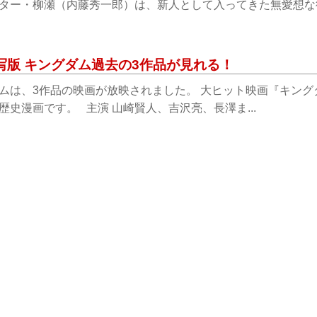
ター・柳瀬（内藤秀一郎）は、新人として入ってきた無愛想な後輩
写版 キングダム過去の3作品が見れる！
ムは、3作品の映画が放映されました。 大ヒット映画『キン
歴史漫画です。 主演 山崎賢人、吉沢亮、長澤ま...