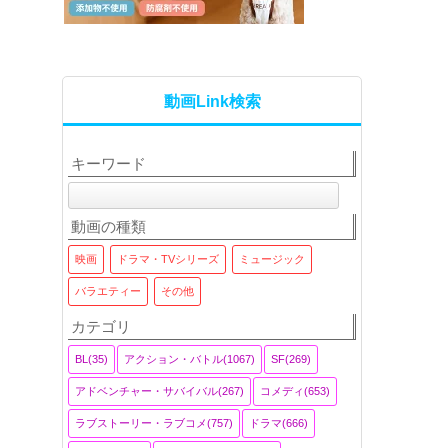
動画Link検索
キーワード
動画の種類
映画
ドラマ・TVシリーズ
ミュージック
バラエティー
その他
カテゴリ
BL(35)
アクション・バトル(1067)
SF(269)
アドベンチャー・サバイバル(267)
コメディ(653)
ラブストーリー・ラブコメ(757)
ドラマ(666)