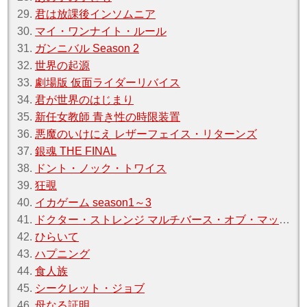
29.
君は放課後インソムニア
30.
マイ・ワンナイト・ルール
31.
ガンニバル Season 2
32.
世界の起源
33.
劇場版 仮面ライダーリバイス
34.
君が世界のはじまり
35.
新任女教師 青き性の時限装置
36.
悪魔のいけにえ レザーフェイス・リターンズ
37.
銀魂 THE FINAL
38.
ドント・ノック・トワイス
39.
狂覗
40.
イカゲーム season1～3
41.
ドクター・ストレンジ マルチバース・オブ・マッドネス
42.
ひらいて
43.
ハプニング
44.
食人族
45.
シークレット・ジョブ
46.
母なる証明