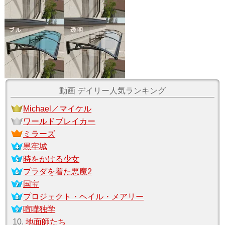
動画 デイリー人気ランキング
Michael／マイケル
ワールドブレイカー
ミラーズ
黒牢城
時をかける少女
プラダを着た悪魔2
国宝
プロジェクト・ヘイル・メアリー
喧嘩独学
10.
地面師たち