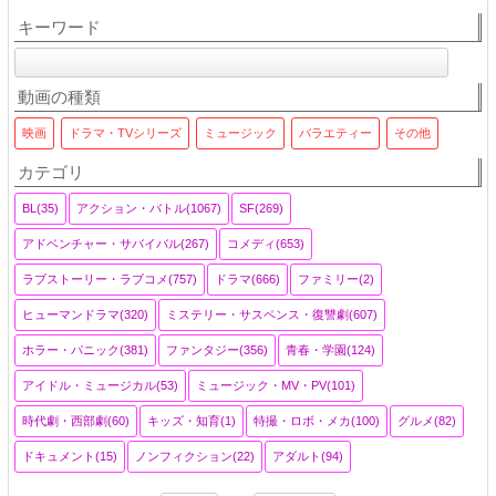
キーワード
動画の種類
映画
ドラマ・TVシリーズ
ミュージック
バラエティー
その他
カテゴリ
BL(35)
アクション・バトル(1067)
SF(269)
アドベンチャー・サバイバル(267)
コメディ(653)
ラブストーリー・ラブコメ(757)
ドラマ(666)
ファミリー(2)
ヒューマンドラマ(320)
ミステリー・サスペンス・復讐劇(607)
ホラー・パニック(381)
ファンタジー(356)
青春・学園(124)
アイドル・ミュージカル(53)
ミュージック・MV・PV(101)
時代劇・西部劇(60)
キッズ・知育(1)
特撮・ロボ・メカ(100)
グルメ(82)
ドキュメント(15)
ノンフィクション(22)
アダルト(94)