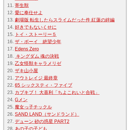
11.
寄生獣
12.
愛に奉仕せよ
13.
劇場版 転生したらスライムだった件 紅蓮の絆編
14.
好きでもないくせに
15.
トイ・ストーリー５
16.
ザ・ボーイ 絶望少年
17.
Edens Zero
18.
キングダム 魂の決戦
19.
乙女怪獣キャラメリゼ
20.
ザキ山小屋
21.
アウトレイジ 最終章
22.
65 シックスティ・ファイブ
23.
カブキブ！ 大喜利「ちよこれいと合戦」
24.
Gメン
25.
魔女っ子チックル
26.
SAND LAND（サンドランド）
27.
デューン 砂の惑星 PART2
28.
あの子の子ども