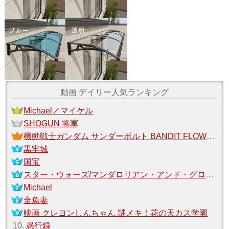
動画 デイリー人気ランキング
Michael／マイケル
SHOGUN 将軍
機動戦士ガンダム サンダーボルト BANDIT FLOWER
黒牢城
国宝
スター・ウォーズ/マンダロリアン・アンド・グローグー
Michael
金魚妻
映画 クレヨンしんちゃん 謎メキ！花の天カス学園
10.
愚行録