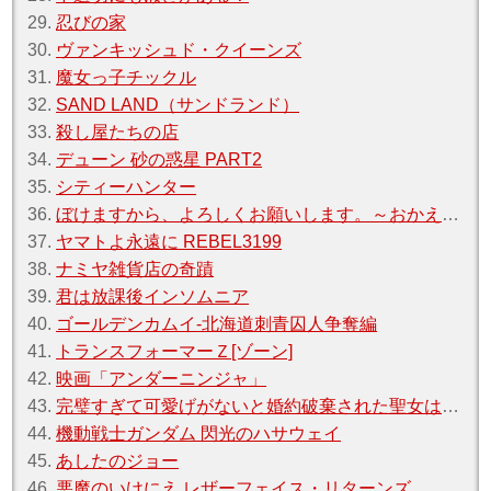
29.
忍びの家
30.
ヴァンキッシュド・クイーンズ
31.
魔女っ子チックル
32.
SAND LAND（サンドランド）
33.
殺し屋たちの店
34.
デューン 砂の惑星 PART2
35.
シティーハンター
36.
ぼけますから、よろしくお願いします。～おかえりお母さん～
37.
ヤマトよ永遠に REBEL3199
38.
ナミヤ雑貨店の奇蹟
39.
君は放課後インソムニア
40.
ゴールデンカムイ-北海道刺青囚人争奪編
41.
トランスフォーマーＺ[ゾーン]
42.
映画「アンダーニンジャ」
43.
完璧すぎて可愛げがないと婚約破棄された聖女は隣国に売られる
44.
機動戦士ガンダム 閃光のハサウェイ
45.
あしたのジョー
46.
悪魔のいけにえ レザーフェイス・リターンズ