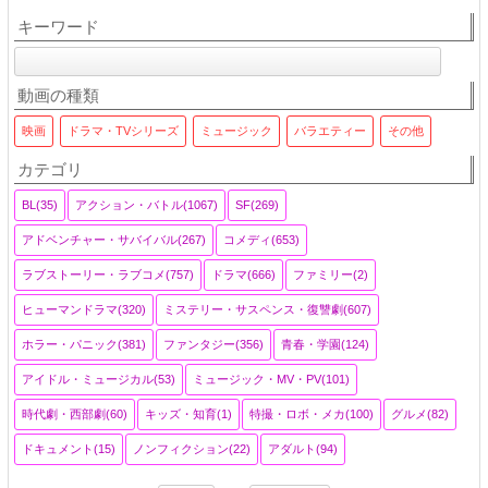
キーワード
動画の種類
映画
ドラマ・TVシリーズ
ミュージック
バラエティー
その他
カテゴリ
BL(35)
アクション・バトル(1067)
SF(269)
アドベンチャー・サバイバル(267)
コメディ(653)
ラブストーリー・ラブコメ(757)
ドラマ(666)
ファミリー(2)
ヒューマンドラマ(320)
ミステリー・サスペンス・復讐劇(607)
ホラー・パニック(381)
ファンタジー(356)
青春・学園(124)
アイドル・ミュージカル(53)
ミュージック・MV・PV(101)
時代劇・西部劇(60)
キッズ・知育(1)
特撮・ロボ・メカ(100)
グルメ(82)
ドキュメント(15)
ノンフィクション(22)
アダルト(94)