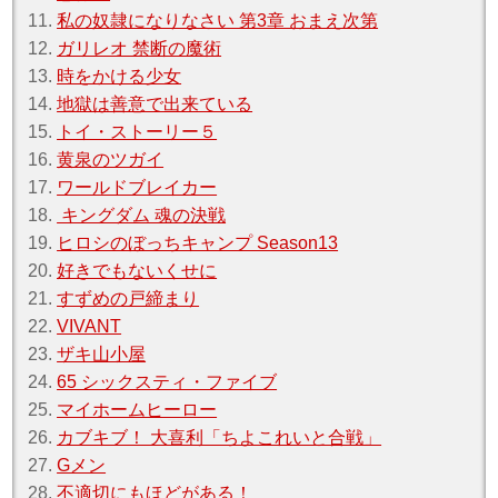
11.
私の奴隷になりなさい 第3章 おまえ次第
12.
ガリレオ 禁断の魔術
13.
時をかける少女
14.
地獄は善意で出来ている
15.
トイ・ストーリー５
16.
黄泉のツガイ
17.
ワールドブレイカー
18.
キングダム 魂の決戦
19.
ヒロシのぼっちキャンプ Season13
20.
好きでもないくせに
21.
すずめの戸締まり
22.
VIVANT
23.
ザキ山小屋
24.
65 シックスティ・ファイブ
25.
マイホームヒーロー
26.
カブキブ！ 大喜利「ちよこれいと合戦」
27.
Gメン
28.
不適切にもほどがある！