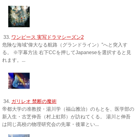
33.
ワンピース 実写ドラマシーズン2
危険な海域“偉大なる航路（グランドライン）”へと突入す
る。 ※字幕方法 右下CCを押してJapaneseを選択すると見
れます。...
34.
ガリレオ 禁断の魔術
帝都大学の准教授・湯川学（福山雅治）のもとを、医学部の
新入生・古芝伸吾（村上虹郎）が訪ねてくる。 湯川と伸吾
は同じ高校の物理研究会の先輩・後輩とい...