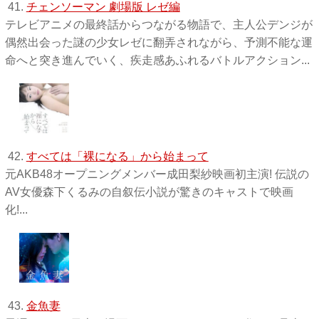
41.
チェンソーマン 劇場版 レゼ編
テレビアニメの最終話からつながる物語で、主人公デンジが
偶然出会った謎の少女レゼに翻弄されながら、予測不能な運
命へと突き進んでいく、疾走感あふれるバトルアクション...
42.
すべては「裸になる」から始まって
元AKB48オープニングメンバー成田梨紗映画初主演! 伝説の
AV女優森下くるみの自叙伝小説が驚きのキャストで映画
化!...
43.
金魚妻