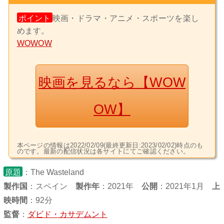
ポイント
映画・ドラマ・アニメ・スポーツを楽し
めます。
WOWOW
映画を見るなら【WOW
OW】
本ページの情報は2022/02/09(最終更新日:2023/02/02)時点のも
のです。最新の配信状況は各サイトにてご確認ください。
原題
：The Wasteland
製作国
：
スペイン
製作年
：2021年
公開
：2021年1月
上
映時間
：92分
監督
：
ダビド・カサデムント