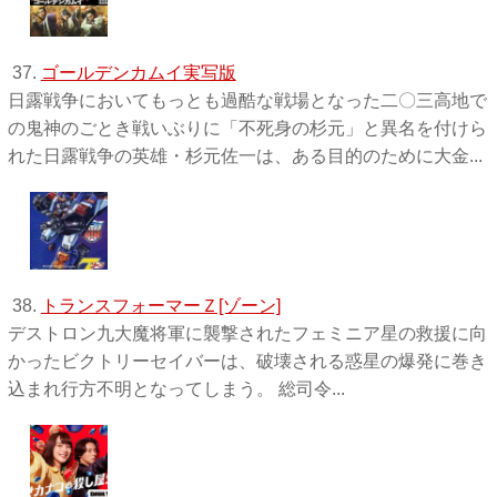
37.
ゴールデンカムイ実写版
日露戦争においてもっとも過酷な戦場となった二〇三高地で
の鬼神のごとき戦いぶりに「不死身の杉元」と異名を付けら
れた日露戦争の英雄・杉元佐一は、ある目的のために大金...
38.
トランスフォーマーＺ[ゾーン]
デストロン九大魔将軍に襲撃されたフェミニア星の救援に向
かったビクトリーセイバーは、破壊される惑星の爆発に巻き
込まれ行方不明となってしまう。 総司令...