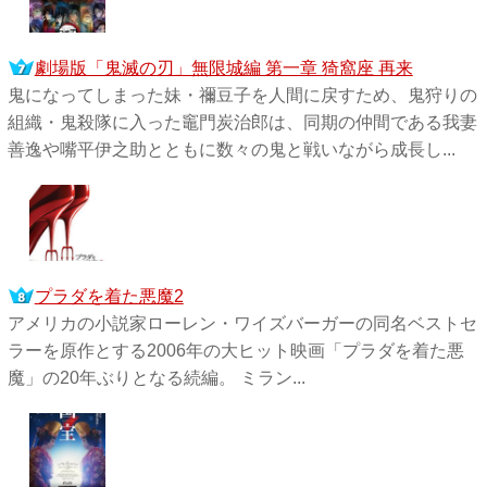
劇場版「鬼滅の刃」無限城編 第一章 猗窩座 再来
鬼になってしまった妹・禰󠄀豆子を人間に戻すため、鬼狩りの
組織・鬼殺隊に入った竈門炭治郎は、同期の仲間である我妻
善逸や嘴平伊之助とともに数々の鬼と戦いながら成長し...
プラダを着た悪魔2
アメリカの小説家ローレン・ワイズバーガーの同名ベストセ
ラーを原作とする2006年の大ヒット映画「プラダを着た悪
魔」の20年ぶりとなる続編。 ミラン...