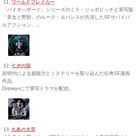
11.
ワールドブレイカー
「バイオハザード」シリーズのミラ・ジョボビッチと実写版
「美女と野獣」のルーク・エバンスが共演したSFサバイバ
ルアクション。...
12.
七夕の国
岩明均による超能力とミステリーを取り込んだ伝奇SF漫画
作品。
Disney+にて実写ドラマが配信。
13.
九条の大罪