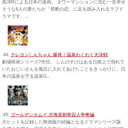
黒澤Rによる日本の漫画。 タワーマンションに住む一見幸せ
そうな6人の妻たちが「禁断の恋」に足を踏み入れるラブド
ラマです。...
44.
クレヨンしんちゃん 爆発！温泉わくわく大決戦
劇場映画シリーズ7作目。 しんのすけはある日路上で倒れて
いたおじいさんを風呂に入れてあげたことをきっかけに、日
本の温泉を守る温泉G...
45.
ゴールデンカムイ-北海道刺青囚人争奪編
大ヒットを記録した映画版の続編となるドラマシリーズ版