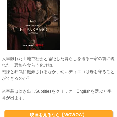
人里離れた土地で社会と隔絶した暮らしを送る一家の前に現
れた、恐怖を食らう化け物。
戦慄と狂気に翻弄されるなか、幼いディエゴは母を守ること
ができるのか?
※字幕は吹き出しSubtitlesをクリック、Englishを選ぶと字
幕が出ます。
映画を見るなら【WOWOW】