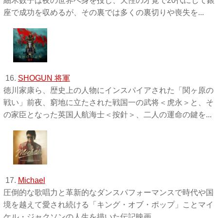
細木数子は夜の世界へ身を投じ、天性の才覚で20代にして銀
座で成功を収めるが、その裏では多くの裏切りや喪失を...
16.
SHOGUN 将軍
徳川家康ら、歴史上の人物にインスパイアされた「関ヶ原の
戦い」前夜、窮地に立たされた戦国一の武将＜虎永＞と、そ
の家臣となった英国人航海士＜按針＞、二人の運命の鍵を...
17.
Michael
圧倒的な歌唱力と革新的なダンスパフォーマンスで時代や国
境を越えて愛され続ける「キング・オブ・ポップ」ことマイ
ケル・ジャクソンの人生を描いた伝記映画。...