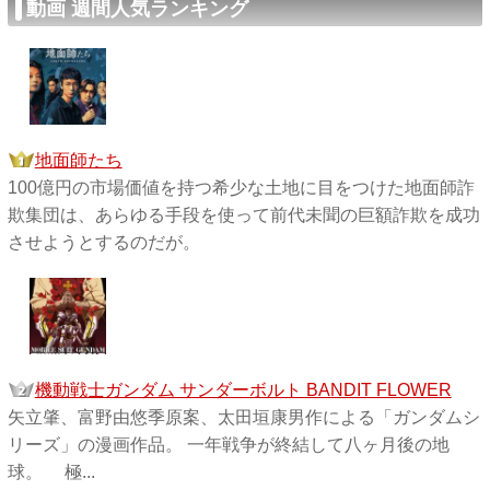
動画 週間人気ランキング
地面師たち
100億円の市場価値を持つ希少な土地に目をつけた地面師詐
欺集団は、あらゆる手段を使って前代未聞の巨額詐欺を成功
させようとするのだが。
機動戦士ガンダム サンダーボルト BANDIT FLOWER
矢立肇、富野由悠季原案、太田垣康男作による「ガンダムシ
リーズ」の漫画作品。 一年戦争が終結して八ヶ月後の地
球。 極...