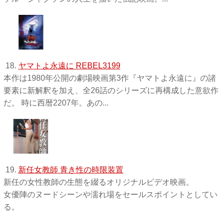
18.
ヤマトよ永遠に REBEL3199
本作は1980年公開の劇場映画第3作『ヤマトよ永遠に』の諸
要素に新解釈を加え、全26話のシリーズに再構成した意欲作
だ。 時に西暦2207年。あの...
19.
新任女教師 青き性の時限装置
新任の女性教師の生態を綴るオリジナルビデオ映画。
女優陣のヌードシーンや濡れ場をセールスポイントとしてい
る。