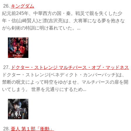
26.
キングダム
紀元前245年、中華西方の国・秦。戦災で親を失くした少
年・信(山崎賢人)と漂(吉沢亮)は、大将軍になる夢を抱きな
がら剣術の特訓に明け暮れていた。...
27.
ドクター・ストレンジ マルチバース・オブ・マッドネス
ドクター・ストレンジ(ベネディクト・カンバーバッチ)は、
禁断の呪文によって時空をゆがませ、マルチバースの扉を開
いてしまう。 世界を元通りにするため...
28.
亜人 第１部「衝動」