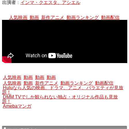
出演者
：
インマ・クエスタ、アシエル
人気映画
動画
新作アニメ
動画ランキング
動画配信
人気映画
動画
動画
動画
人気映画
動画
新作アニメ
動画ランキング
動画配信
Huluなら人気の映画、ドラマ、アニメ、バラエティが見放
題！
DMM TVでしか観られない独占・オリジナル作品も見放
題！
Amebaマンガ