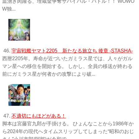
血湧き肉躍る、埋蔵金争奪サバイバル・バトル！！ WOWO
W独 ...
46.
宇宙戦艦ヤマト2205 新たなる旅立ち 後章 -STASHA-
西暦2205年。寿命が近づいたガミラス星では、人々がガル
マン星への移住を開始する。 しかし、全員の移送が終わる
前にガミラス星が何者かの攻撃により破...
47.
不適切にもほどがある！
脚本は宮藤官九郎が手掛ける。 ひょんなことから1986年か
ら2024年の現代へタイムスリップしてしまった“昭和のおじ