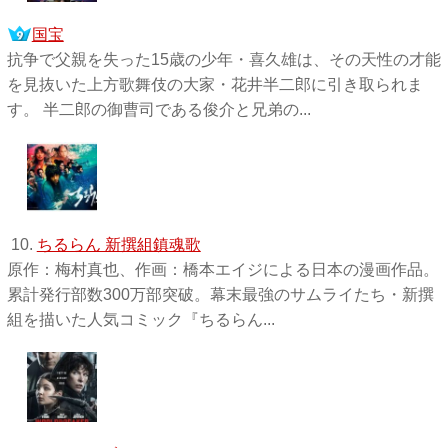
国宝
抗争で父親を失った15歳の少年・喜久雄は、その天性の才能
を見抜いた上方歌舞伎の大家・花井半二郎に引き取られま
す。 半二郎の御曹司である俊介と兄弟の...
10.
ちるらん 新撰組鎮魂歌
原作：梅村真也、作画：橋本エイジによる日本の漫画作品。
累計発行部数300万部突破。幕末最強のサムライたち・新撰
組を描いた人気コミック『ちるらん...